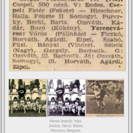
Állnak (balról): Vépi,
Juhász, Géczi, Bálint,
Páncsics, Megyesi.