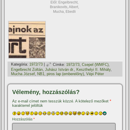
Elől: Engelbrecht,
Branikovits, Albert,
Mucha, Ebedli
Kategória:
1972/73
|
Címke:
1972/73
,
Csepel (WMFC)
,
Engelbrecht Zoltán
,
Juhász István dr.
,
Keszthelyi II. Mihály
,
Mucha József
,
NB1
,
piros lap (emberelőny)
,
Vépi Péter
Vélemény, hozzászólás?
Az e-mail címet nem tesszük közzé.
A kötelező mezőket
*
karakterrel jelöltük
Hozzászólás
*