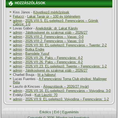
HOZZÁSZÓLÁSOK
Kiss János
-
Következő mérkőzések
Felucci
-
Lakat Tanár úr – 100 év történelem
admin
-
2026.VIII.5. EL-selejtező: Ferencváros – Górnik
Zabrze: 1-0
Lovas Gábor
-
Anekdoták: dr. Lakat Károly
admin
-
Játékoskeret és szakmai stáb – 2026/27
admin
-
2026.VIII.2. Ferencváros – Vasas: 0-0
admin
-
2026.VIII.2. Ferencváros – Vasas: 0-0
admin
-
2026.VII.30. EL-selejtező: Ferencváros – Twente: 2-2
admin
-
Botka Endre
admin
-
Bamidele Yusuf
admin
-
2026.VII.26. Paks – Ferencváros: 4-2
admin
-
2026.VII.26. Paks – Ferencváros: 4-2
admin
-
2026.VII.23. EL-selejtező: Twente – Ferencváros: 1-2
admin
-
Játékoskeret és szakmai stáb – 2026/27
Charbel Bouja
-
Itt a háboru!
Lucas Fuentes
-
A Ferencvárosi Torna Club elnökei: Mailinger
Béla
Laszlo dr.Kincses
-
Átigazolások – 2026/27 (nyár)
admin
-
2026.VII.16. EL-selejtező: Ferencváros – Vojvodina: 3-0
Erdélyi Dodi
-
Kuti László: 70
admin
-
2026.VII.9. EL-selejtező: Vojvodina – Ferencváros: 1-2
Erkölcs
|
Erő
|
Egyetértés
Copyright © 2026. Minden jog fenntartva.