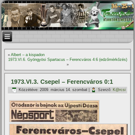
«
Albert – a kispadon
1973.VI.6. Gyöngyösi Spartacus – Ferencváros 4:6 (edzőmérkőzés)
»
1973.VI.3. Csepel – Ferencváros 0:1
Közzétéve:
2009. március 14. szombat
|
Szerző:
K@rcsi