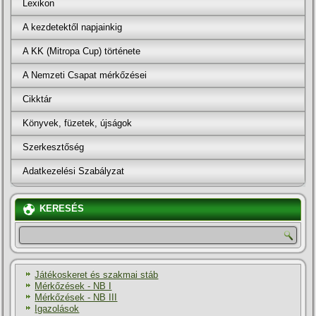
Lexikon
A kezdetektől napjainkig
A KK (Mitropa Cup) története
A Nemzeti Csapat mérkőzései
Cikktár
Könyvek, füzetek, újságok
Szerkesztőség
Adatkezelési Szabályzat
KERESÉS
Játékoskeret és szakmai stáb
Mérkőzések - NB I
Mérkőzések - NB III
Igazolások