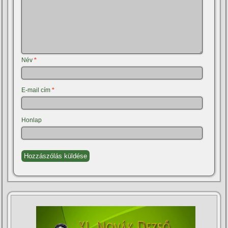
Név
*
E-mail cím
*
Honlap