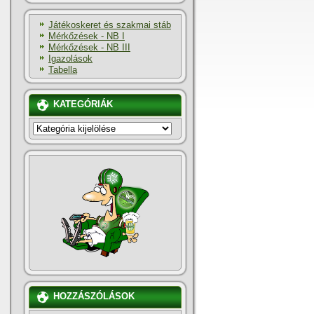
Játékoskeret és szakmai stáb
Mérkőzések - NB I
Mérkőzések - NB III
Igazolások
Tabella
KATEGÓRIÁK
KATEGÓRIÁK
HOZZÁSZÓLÁSOK