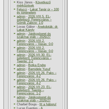
Kiss János
-
Következő
mérkőzések
Felucci
-
Lakat Tanár úr – 100
év történelem
admin
-
2026.VIII.5. EL-
selejtező: Ferencváros –
Górnik Zabrze: 1-0
Lovas Gábor
-
Anekdoták: dr.
Lakat Károly
admin
-
Játékoskeret és
szakmai stáb – 2026/27
admin
-
2026.VIII.2.
Ferencváros – Vasas: 0-0
admin
-
2026.VIII.2.
Ferencváros – Vasas: 0-0
admin
-
2026.VII.30. EL-
selejtező: Ferencváros –
Twente: 2-2
admin
-
Botka Endre
admin
-
Bamidele Yusuf
admin
-
2026.VII.26. Paks –
Ferencváros: 4-2
admin
-
2026.VII.26. Paks –
Ferencváros: 4-2
admin
-
2026.VII.23. EL-
selejtező: Twente –
Ferencváros: 1-2
admin
-
Játékoskeret és
szakmai stáb – 2026/27
Charbel Bouja
-
Itt a háboru!
Lucas Fuentes
-
A