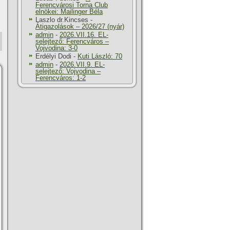
Ferencvárosi Torna Club
elnökei: Mailinger Béla
Laszlo dr.Kincses
-
Átigazolások – 2026/27 (nyár)
admin
-
2026.VII.16. EL-
selejtező: Ferencváros –
Vojvodina: 3-0
Erdélyi Dodi
-
Kuti László: 70
admin
-
2026.VII.9. EL-
selejtező: Vojvodina –
Ferencváros: 1-2