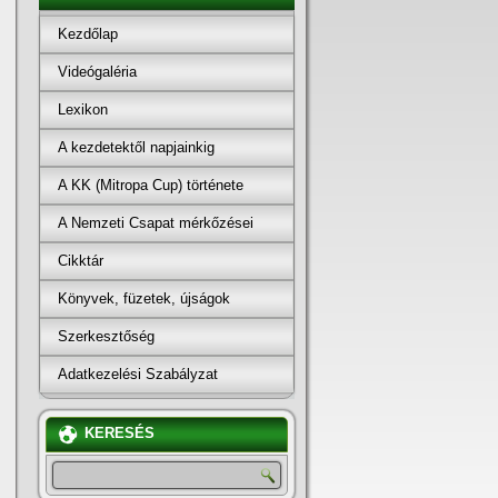
Kezdőlap
Videógaléria
Lexikon
A kezdetektől napjainkig
A KK (Mitropa Cup) története
A Nemzeti Csapat mérkőzései
Cikktár
Könyvek, füzetek, újságok
Szerkesztőség
Adatkezelési Szabályzat
KERESÉS