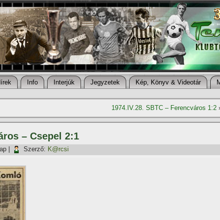
í­rek
Info
Interjúk
Jegyzetek
Kép, Könyv & Videotár
1974.IV.28. SBTC – Ferencváros 1:2
áros – Csepel 2:1
nap
|
Szerző:
K@rcsi