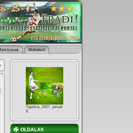
Mérkőzések
Múltidéző
»
Tapolca, 2027. január
9.
OLDALAK