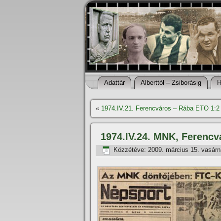
Adattár
Alberttól – Zsiborásig
H
«
1974.IV.21. Ferencváros – Rába ETO 1:2
1974.IV.24. MNK, Ferencv
Közzétéve:
2009. március 15. vasár