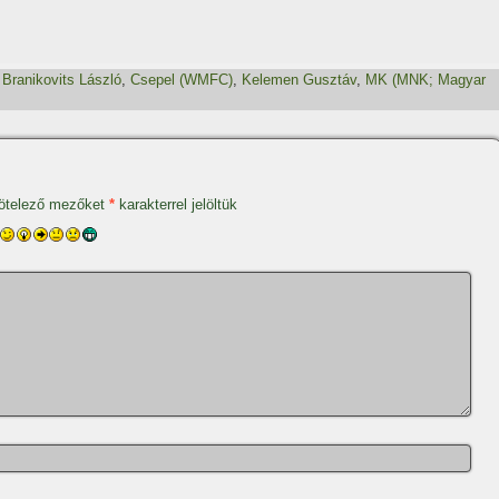
,
Branikovits László
,
Csepel (WMFC)
,
Kelemen Gusztáv
,
MK (MNK; Magyar
ötelező mezőket
*
karakterrel jelöltük