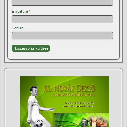
E-mail cím
*
Honlap