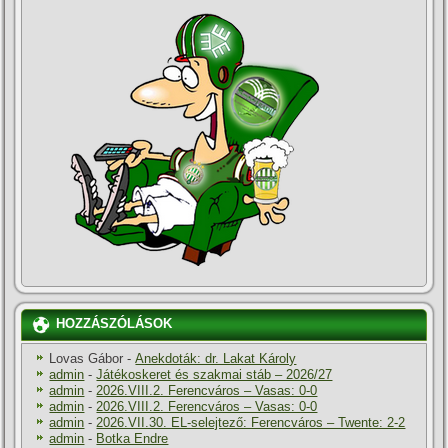
HOZZÁSZÓLÁSOK
Lovas Gábor
-
Anekdoták: dr. Lakat Károly
admin
-
Játékoskeret és szakmai stáb – 2026/27
admin
-
2026.VIII.2. Ferencváros – Vasas: 0-0
admin
-
2026.VIII.2. Ferencváros – Vasas: 0-0
admin
-
2026.VII.30. EL-selejtező: Ferencváros – Twente: 2-2
admin
-
Botka Endre