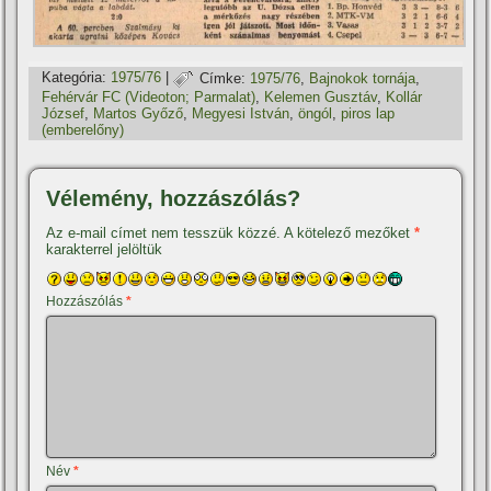
Kategória:
1975/76
|
Címke:
1975/76
,
Bajnokok tornája
,
Fehérvár FC (Videoton; Parmalat)
,
Kelemen Gusztáv
,
Kollár
József
,
Martos Győző
,
Megyesi István
,
öngól
,
piros lap
(emberelőny)
Vélemény, hozzászólás?
Az e-mail címet nem tesszük közzé.
A kötelező mezőket
*
karakterrel jelöltük
Hozzászólás
*
Név
*