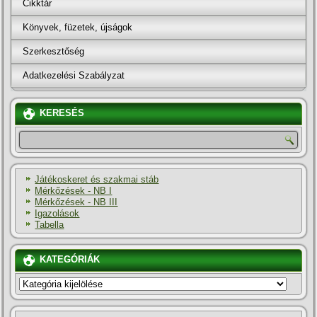
Cikktár
Könyvek, füzetek, újságok
Szerkesztőség
Adatkezelési Szabályzat
KERESÉS
Játékoskeret és szakmai stáb
Mérkőzések - NB I
Mérkőzések - NB III
Igazolások
Tabella
KATEGÓRIÁK
KATEGÓRIÁK