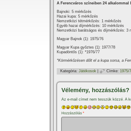
A Ferencváros szí­neiben 24 alkalommal l
Bajnoki: 5 mérkőzés
Hazai kupa: 5 mérkőzés
Nemzetközi tétmérkőzés: 1 mérkőzés
Egyéb hazai dí­jmérkőzés: 10 mérkőzés
Nemzetközi barátságos és dí­jmérkőzés: 3
Magyar Bajnok (1): 1975/76
Magyar Kupa győztes (1): 1977/78
Kupadöntős (1): *1976/77
*Körmérkőzésen dőlt el a kupa sorsa, a Fe
Kategória:
Játékosok
|
Címke:
1975/
Vélemény, hozzászólás?
Az e-mail címet nem tesszük közzé.
A k
Hozzászólás
*