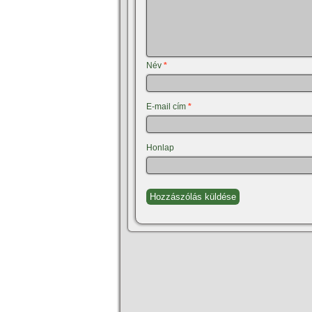
Név
*
E-mail cím
*
Honlap