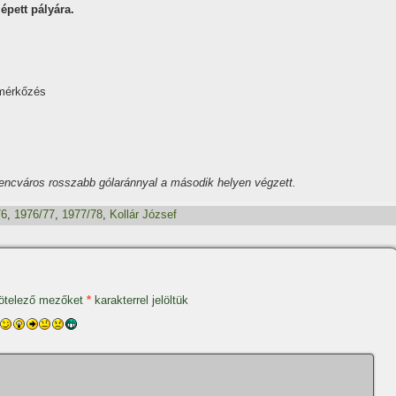
épett pályára.
 mérkőzés
rencváros rosszabb gólaránnyal a második helyen végzett.
76
,
1976/77
,
1977/78
,
Kollár József
ötelező mezőket
*
karakterrel jelöltük