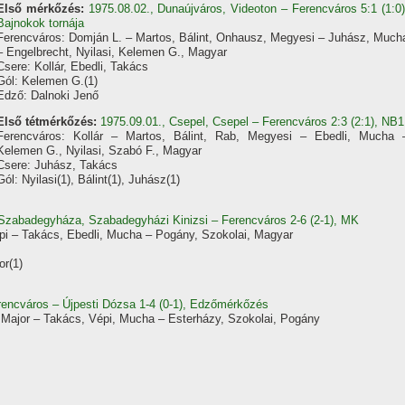
Első mérkőzés:
1975.08.02., Dunaújváros, Videoton – Ferencváros 5:1 (1:0)
Bajnokok tornája
Ferencváros: Domján L. – Martos, Bálint, Onhausz, Megyesi – Juhász, Much
– Engelbrecht, Nyilasi, Kelemen G., Magyar
Csere: Kollár, Ebedli, Takács
Gól: Kelemen G.(1)
Edző: Dalnoki Jenő
Első tétmérkőzés:
1975.09.01., Csepel, Csepel – Ferencváros 2:3 (2:1), NB1
Ferencváros: Kollár – Martos, Bálint, Rab, Megyesi – Ebedli, Mucha 
Kelemen G., Nyilasi, Szabó F., Magyar
Csere: Juhász, Takács
Gól: Nyilasi(1), Bálint(1), Juhász(1)
 Szabadegyháza, Szabadegyházi Kinizsi – Ferencváros 2-6 (2-1), MK
épi – Takács, Ebedli, Mucha – Pogány, Szokolai, Magyar
or(1)
Ferencváros – Újpesti Dózsa 1-4 (0-1), Edzőmérkőzés
, Major – Takács, Vépi, Mucha – Esterházy, Szokolai, Pogány