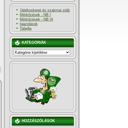
Játékoskeret és szakmai stáb
Mérkőzések - NB I
Mérkőzések - NB III
Igazolások
Tabella
KATEGÓRIÁK
KATEGÓRIÁK
HOZZÁSZÓLÁSOK