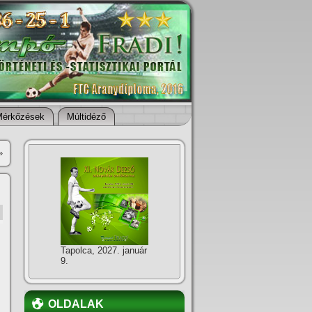
Mérkőzések
Múltidéző
»
Tapolca, 2027. január
9.
OLDALAK