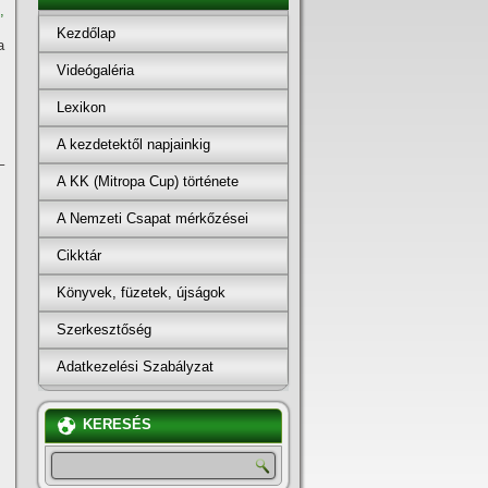
,
Kezdőlap
a
Videógaléria
Lexikon
A kezdetektől napjainkig
–
A KK (Mitropa Cup) története
A Nemzeti Csapat mérkőzései
Cikktár
Könyvek, füzetek, újságok
Szerkesztőség
Adatkezelési Szabályzat
KERESÉS