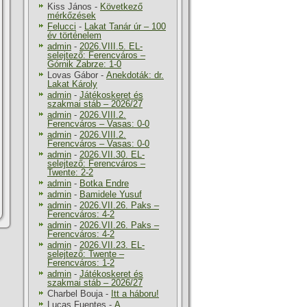
Kiss János
-
Következő
mérkőzések
Felucci
-
Lakat Tanár úr – 100
év történelem
admin
-
2026.VIII.5. EL-
selejtező: Ferencváros –
Górnik Zabrze: 1-0
Lovas Gábor
-
Anekdoták: dr.
Lakat Károly
admin
-
Játékoskeret és
szakmai stáb – 2026/27
admin
-
2026.VIII.2.
Ferencváros – Vasas: 0-0
admin
-
2026.VIII.2.
Ferencváros – Vasas: 0-0
admin
-
2026.VII.30. EL-
selejtező: Ferencváros –
Twente: 2-2
admin
-
Botka Endre
admin
-
Bamidele Yusuf
admin
-
2026.VII.26. Paks –
Ferencváros: 4-2
admin
-
2026.VII.26. Paks –
Ferencváros: 4-2
admin
-
2026.VII.23. EL-
selejtező: Twente –
Ferencváros: 1-2
admin
-
Játékoskeret és
szakmai stáb – 2026/27
Charbel Bouja
-
Itt a háboru!
Lucas Fuentes
-
A