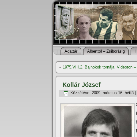
Adattár
Alberttól – Zsiborásig
H
«
1975.VIII.2. Bajnokok tornája, Videoton –
Kollár József
Közzétéve:
2009. március 16. hétfő
|