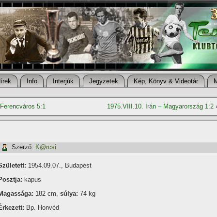
í­rek
Info
Interjúk
Jegyzetek
Kép, Könyv & Videotár
 Ferencváros 5:1
1975.VIII.10. Irán – Magyarország 1:2
Szerző:
K@rcsi
Született:
1954.09.07., Budapest
Posztja:
kapus
Magassága:
182 cm,
súlya:
74 kg
Érkezett:
Bp. Honvéd