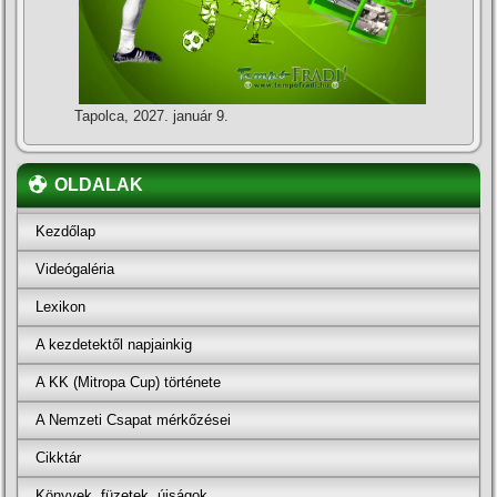
Tapolca, 2027. január 9.
OLDALAK
Kezdőlap
Videógaléria
Lexikon
A kezdetektől napjainkig
A KK (Mitropa Cup) története
A Nemzeti Csapat mérkőzései
Cikktár
Könyvek, füzetek, újságok