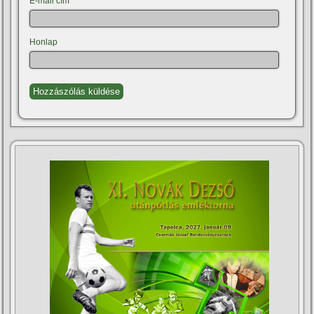
E-mail cím
*
Honlap