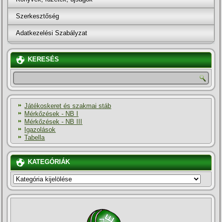
Szerkesztőség
Adatkezelési Szabályzat
KERESÉS
Játékoskeret és szakmai stáb
Mérkőzések - NB I
Mérkőzések - NB III
Igazolások
Tabella
KATEGÓRIÁK
KATEGÓRIÁK