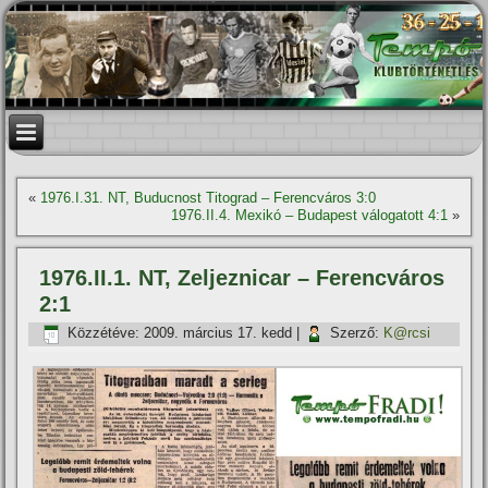
«
1976.I.31. NT, Buducnost Titograd – Ferencváros 3:0
1976.II.4. Mexikó – Budapest válogatott 4:1
»
1976.II.1. NT, Zeljeznicar – Ferencváros
2:1
Közzétéve:
2009. március 17. kedd
|
Szerző:
K@rcsi