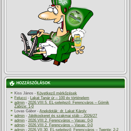
HOZZÁSZÓLÁSOK
Kiss János
-
Következő mérkőzések
Felucci
-
Lakat Tanár úr – 100 év történelem
admin
-
2026.VIII.5. EL-selejtező: Ferencváros – Górnik
Zabrze: 1-0
Lovas Gábor
-
Anekdoták: dr. Lakat Károly
admin
-
Játékoskeret és szakmai stáb – 2026/27
admin
-
2026.VIII.2. Ferencváros – Vasas: 0-0
admin
-
2026.VIII.2. Ferencváros – Vasas: 0-0
admin
-
2026.VII.30. EL-selejtező: Ferencváros – Twente: 2-2