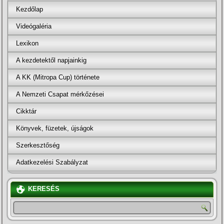
Kezdőlap
Videógaléria
Lexikon
A kezdetektől napjainkig
A KK (Mitropa Cup) története
A Nemzeti Csapat mérkőzései
Cikktár
Könyvek, füzetek, újságok
Szerkesztőség
Adatkezelési Szabályzat
KERESÉS