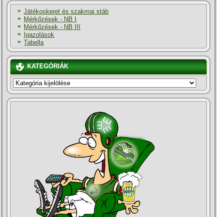
Játékoskeret és szakmai stáb
Mérkőzések - NB I
Mérkőzések - NB III
Igazolások
Tabella
KATEGÓRIÁK
KATEGÓRIÁK