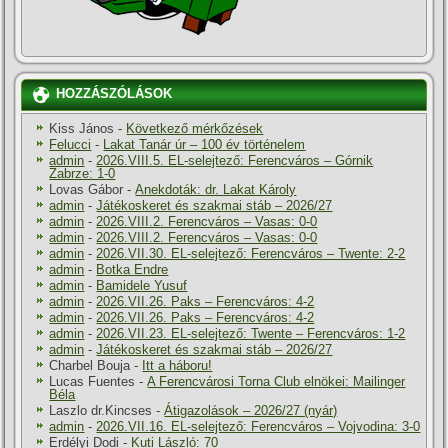
HOZZÁSZÓLÁSOK
Kiss János
-
Következő mérkőzések
Felucci
-
Lakat Tanár úr – 100 év történelem
admin
-
2026.VIII.5. EL-selejtező: Ferencváros – Górnik
Zabrze: 1-0
Lovas Gábor
-
Anekdoták: dr. Lakat Károly
admin
-
Játékoskeret és szakmai stáb – 2026/27
admin
-
2026.VIII.2. Ferencváros – Vasas: 0-0
admin
-
2026.VIII.2. Ferencváros – Vasas: 0-0
admin
-
2026.VII.30. EL-selejtező: Ferencváros – Twente: 2-2
admin
-
Botka Endre
admin
-
Bamidele Yusuf
admin
-
2026.VII.26. Paks – Ferencváros: 4-2
admin
-
2026.VII.26. Paks – Ferencváros: 4-2
admin
-
2026.VII.23. EL-selejtező: Twente – Ferencváros: 1-2
admin
-
Játékoskeret és szakmai stáb – 2026/27
Charbel Bouja
-
Itt a háboru!
Lucas Fuentes
-
A Ferencvárosi Torna Club elnökei: Mailinger
Béla
Laszlo dr.Kincses
-
Átigazolások – 2026/27 (nyár)
admin
-
2026.VII.16. EL-selejtező: Ferencváros – Vojvodina: 3-0
Erdélyi Dodi
-
Kuti László: 70