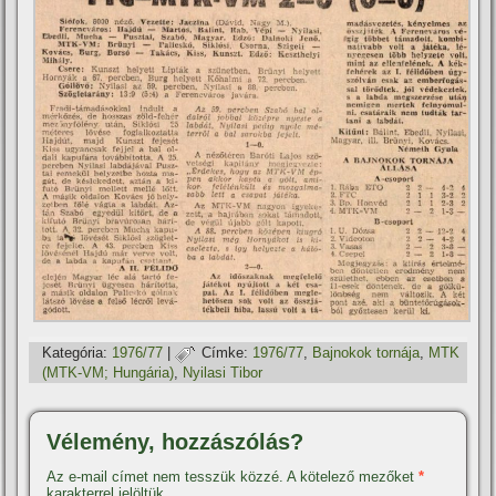
Kategória:
1976/77
|
Címke:
1976/77
,
Bajnokok tornája
,
MTK
(MTK-VM; Hungária)
,
Nyilasi Tibor
Vélemény, hozzászólás?
Az e-mail címet nem tesszük közzé.
A kötelező mezőket
*
karakterrel jelöltük