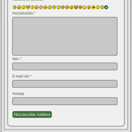
Hozzászólás
*
Név
*
E-mail cím
*
Honlap