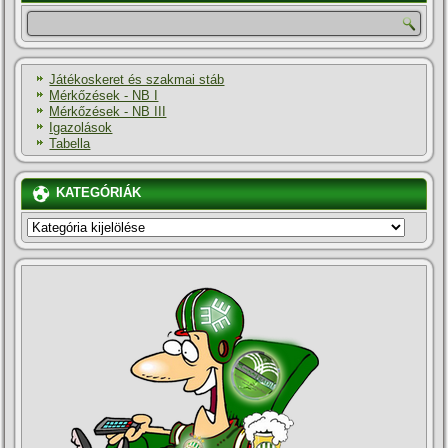
Játékoskeret és szakmai stáb
Mérkőzések - NB I
Mérkőzések - NB III
Igazolások
Tabella
KATEGÓRIÁK
KATEGÓRIÁK