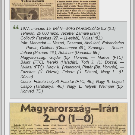
1977. március 15. IRÁN—MAGYARORSZÁG 0:2 (0:1)
Teherán, 20 000 néző, vezette: Zamani (iráni)
Góllövő: Fazekas (27. – 11-esből), Nyilasi (81.)
Irán: Marvadat — Nazari, Cazerani, Abdulahl, Eskandarian
— Parvin, Galikani (Gmasenpor 46.), Szadeghi — Rosan,
Jahani (Mazium 46.), Adelhani (Danaefar 65.)
Magyarország: Gujdár (Bp. Honvéd) — Martos (FTC),
Bálint (FTC), Kereki (Haladás), Tóth J. (Ú. Dózsa) —
Nyilasi (FTC), Nagy II. (Videoton), Pintér (Bp. Honvéd), —
Fazekas (Ú. Dózsa), Fekete (Ú. Dózsa), Nagy L. (Ú.
Dózsa)
Csere: Fekete helyett Pusztai (FTC, 46.), Nagy II. helyett
Csapó (Tatabánya, 46.), Nagy L. helyett Weimper (Bp.
Honvéd, 75.)