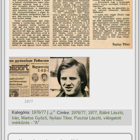
1977
Kategória:
1976/77
|
Címke:
1976/77
,
1977
,
Bálint László
,
Irán
,
Martos Győző
,
Nyilasi Tibor
,
Pusztai László
,
válogatott
mérkőzés - "A"