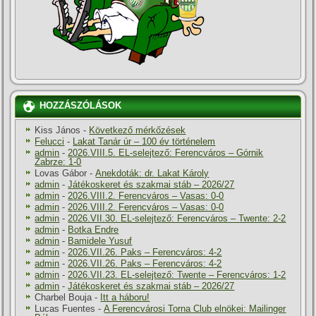
HOZZÁSZÓLÁSOK
Kiss János
-
Következő mérkőzések
Felucci
-
Lakat Tanár úr – 100 év történelem
admin
-
2026.VIII.5. EL-selejtező: Ferencváros – Górnik
Zabrze: 1-0
Lovas Gábor
-
Anekdoták: dr. Lakat Károly
admin
-
Játékoskeret és szakmai stáb – 2026/27
admin
-
2026.VIII.2. Ferencváros – Vasas: 0-0
admin
-
2026.VIII.2. Ferencváros – Vasas: 0-0
admin
-
2026.VII.30. EL-selejtező: Ferencváros – Twente: 2-2
admin
-
Botka Endre
admin
-
Bamidele Yusuf
admin
-
2026.VII.26. Paks – Ferencváros: 4-2
admin
-
2026.VII.26. Paks – Ferencváros: 4-2
admin
-
2026.VII.23. EL-selejtező: Twente – Ferencváros: 1-2
admin
-
Játékoskeret és szakmai stáb – 2026/27
Charbel Bouja
-
Itt a háboru!
Lucas Fuentes
-
A Ferencvárosi Torna Club elnökei: Mailinger