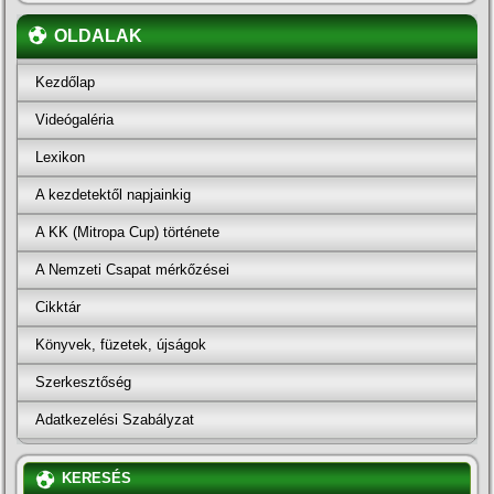
OLDALAK
Kezdőlap
Videógaléria
Lexikon
A kezdetektől napjainkig
A KK (Mitropa Cup) története
A Nemzeti Csapat mérkőzései
Cikktár
Könyvek, füzetek, újságok
Szerkesztőség
Adatkezelési Szabályzat
KERESÉS