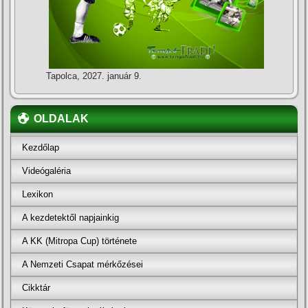
Tapolca, 2027. január 9.
OLDALAK
Kezdőlap
Videógaléria
Lexikon
A kezdetektől napjainkig
A KK (Mitropa Cup) története
A Nemzeti Csapat mérkőzései
Cikktár