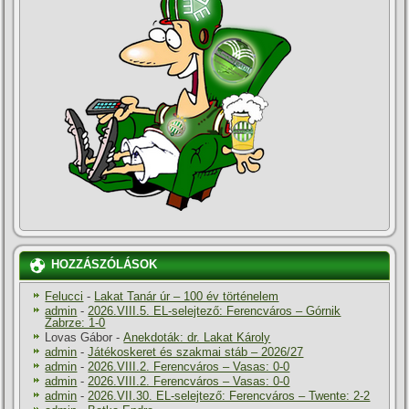
HOZZÁSZÓLÁSOK
Felucci
-
Lakat Tanár úr – 100 év történelem
admin
-
2026.VIII.5. EL-selejtező: Ferencváros – Górnik
Zabrze: 1-0
Lovas Gábor
-
Anekdoták: dr. Lakat Károly
admin
-
Játékoskeret és szakmai stáb – 2026/27
admin
-
2026.VIII.2. Ferencváros – Vasas: 0-0
admin
-
2026.VIII.2. Ferencváros – Vasas: 0-0
admin
-
2026.VII.30. EL-selejtező: Ferencváros – Twente: 2-2