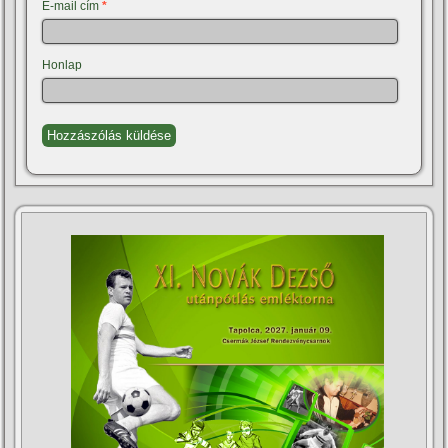
E-mail cím
*
Honlap