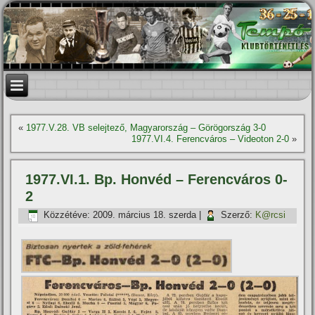
«
1977.V.28. VB selejtező, Magyarország – Görögország 3-0
1977.VI.4. Ferencváros – Videoton 2-0
»
1977.VI.1. Bp. Honvéd – Ferencváros 0-
2
Közzétéve:
2009. március 18. szerda
|
Szerző:
K@rcsi