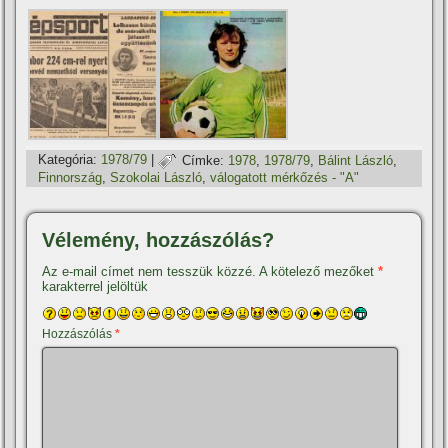
Kategória:
1978/79
|
Címke:
1978
,
1978/79
,
Bálint László
,
Finnország
,
Szokolai László
,
válogatott mérkőzés - "A"
Vélemény, hozzászólás?
Az e-mail címet nem tesszük közzé.
A kötelező mezőket
*
karakterrel jelöltük
Hozzászólás
*