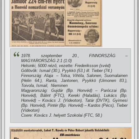
1978. szeptember 20., FINNORSZÁG –
MAGYARORSZÁG 2:1 (1:0)
Helsinki, 5000 néző, vezette: Frederiksson (svéd)
Góllövők: Ismail (30.), Pyykkö (53.) ill. Tieber (74.)
Finnország: Alaja – Tolsa, Vihtila, Salonen, Suomalainen
(Helin 64.), Ranta, Jantonen, Pyykkö (Uimonen 83.),
Toivola, Ismail, Nieminen
Magyarország: Gujdár (Bp. Honvéd) – Paróczai (Bp.
Honvéd), Bálint (FTC), Kereki (Haladás), Lukács (Bp.
Honvéd) – Kovács J. (Videoton), Tatár (DVTK), Gyimesi
(Bp. Honvéd), Pintér (Bp. Honvéd) – Kardos (Pécs), Tieber
(Videoton)
Csere: Kovács J. helyett Szokolai (FTC, 58.)