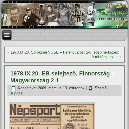
«
1978.IX.20. Soroksári VOSE – Ferencváros: 1-8 (edzőmérkőzés)
A mi fényünk …
»
1978.IX.20. EB selejtező, Finnország –
Magyarország 2-1
Közzétéve:
2009. március 19. csütörtök
|
Szerző:
K@rcsi