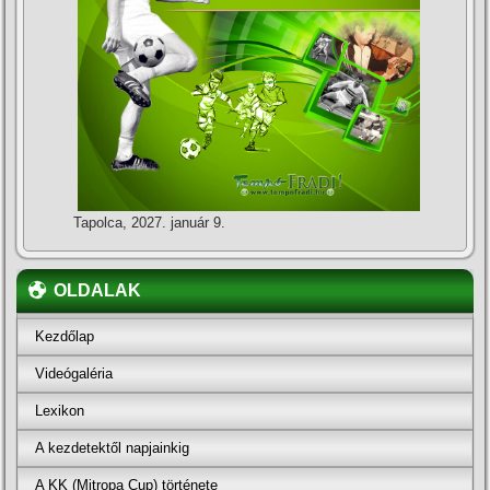
Tapolca, 2027. január 9.
OLDALAK
Kezdőlap
Videógaléria
Lexikon
A kezdetektől napjainkig
A KK (Mitropa Cup) története