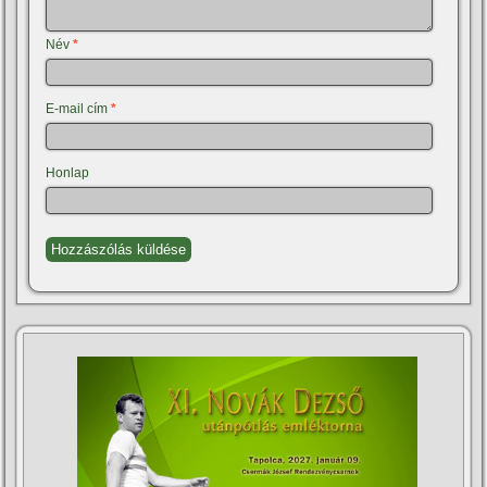
Név
*
E-mail cím
*
Honlap