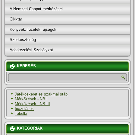
A Nemzeti Csapat mérkőzései
Cikktár
Könyvek, füzetek, újságok
Szerkesztőség
Adatkezelési Szabályzat
KERESÉS
Játékoskeret és szakmai stáb
Mérkőzések - NB I
Mérkőzések - NB III
Igazolások
Tabella
KATEGÓRIÁK