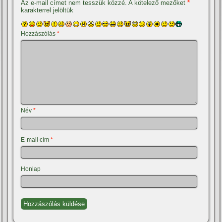
Az e-mail címet nem tesszük közzé.
A kötelező mezőket
*
karakterrel jelöltük
Hozzászólás
*
Név
*
E-mail cím
*
Honlap