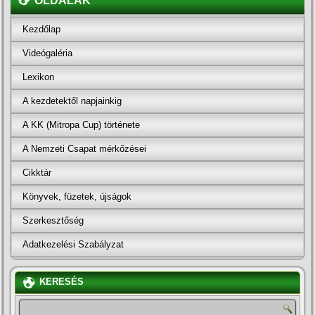
OLDALAK
Kezdőlap
Videógaléria
Lexikon
A kezdetektől napjainkig
A KK (Mitropa Cup) története
A Nemzeti Csapat mérkőzései
Cikktár
Könyvek, füzetek, újságok
Szerkesztőség
Adatkezelési Szabályzat
KERESÉS