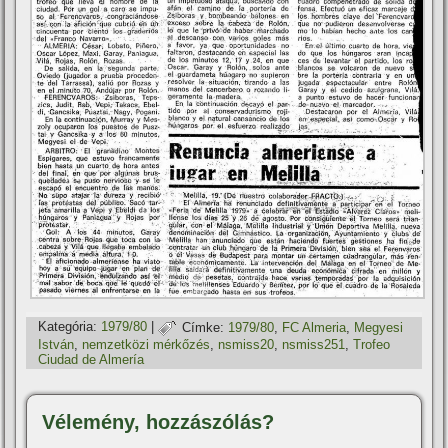
Kategória:
1979/80
|
Címke:
1979/80
,
FC Almeria
,
Megyesi
István
,
nemzetközi mérkőzés
,
nsmiss20
,
nsmiss251
,
Trofeo
Ciudad de Almerí­a
Vélemény, hozzászólás?