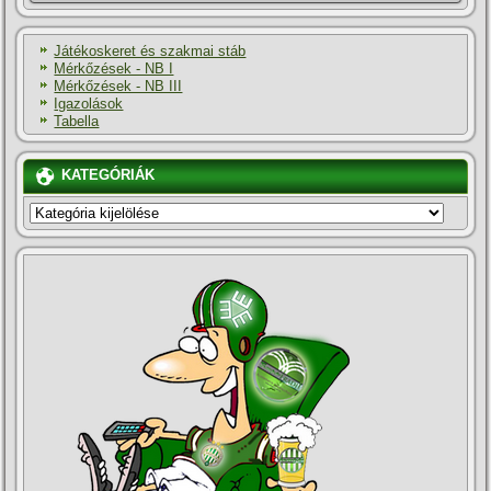
Játékoskeret és szakmai stáb
Mérkőzések - NB I
Mérkőzések - NB III
Igazolások
Tabella
KATEGÓRIÁK
KATEGÓRIÁK