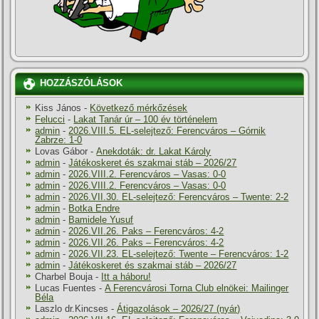
HOZZÁSZÓLÁSOK
Kiss János
-
Következő mérkőzések
Felucci
-
Lakat Tanár úr – 100 év történelem
admin
-
2026.VIII.5. EL-selejtező: Ferencváros – Górnik
Zabrze: 1-0
Lovas Gábor
-
Anekdoták: dr. Lakat Károly
admin
-
Játékoskeret és szakmai stáb – 2026/27
admin
-
2026.VIII.2. Ferencváros – Vasas: 0-0
admin
-
2026.VIII.2. Ferencváros – Vasas: 0-0
admin
-
2026.VII.30. EL-selejtező: Ferencváros – Twente: 2-2
admin
-
Botka Endre
admin
-
Bamidele Yusuf
admin
-
2026.VII.26. Paks – Ferencváros: 4-2
admin
-
2026.VII.26. Paks – Ferencváros: 4-2
admin
-
2026.VII.23. EL-selejtező: Twente – Ferencváros: 1-2
admin
-
Játékoskeret és szakmai stáb – 2026/27
Charbel Bouja
-
Itt a háboru!
Lucas Fuentes
-
A Ferencvárosi Torna Club elnökei: Mailinger
Béla
Laszlo dr.Kincses
-
Átigazolások – 2026/27 (nyár)