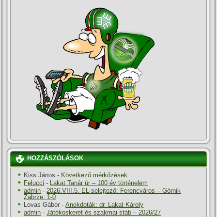
HOZZÁSZÓLÁSOK
Kiss János
-
Következő mérkőzések
Felucci
-
Lakat Tanár úr – 100 év történelem
admin
-
2026.VIII.5. EL-selejtező: Ferencváros – Górnik
Zabrze: 1-0
Lovas Gábor
-
Anekdoták: dr. Lakat Károly
admin
-
Játékoskeret és szakmai stáb – 2026/27