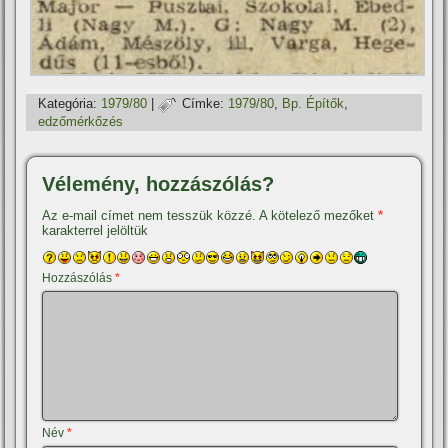
Kategória:
1979/80
|
Címke:
1979/80
,
Bp. Épí­tők
,
edzőmérkőzés
Vélemény, hozzászólás?
Az e-mail címet nem tesszük közzé.
A kötelező mezőket
*
karakterrel jelöltük
Hozzászólás
*
Név
*