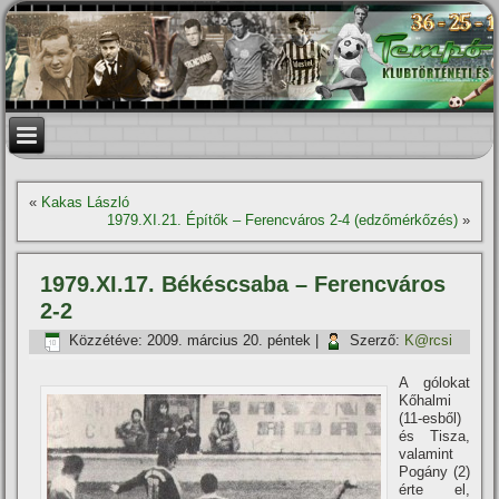
«
Kakas László
1979.XI.21. Építők – Ferencváros 2-4 (edzőmérkőzés)
»
1979.XI.17. Békéscsaba – Ferencváros
2-2
Közzétéve:
2009. március 20. péntek
|
Szerző:
K@rcsi
A gólokat
Kőhalmi
(11-esből)
és Tisza,
valamint
Pogány (2)
érte el,