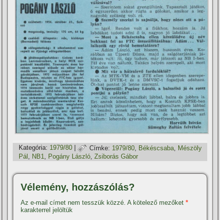
Kategória:
1979/80
|
Címke:
1979/80
,
Békéscsaba
,
Mészöly
Pál
,
NB1
,
Pogány László
,
Zsiborás Gábor
Vélemény, hozzászólás?
Az e-mail címet nem tesszük közzé.
A kötelező mezőket
*
karakterrel jelöltük