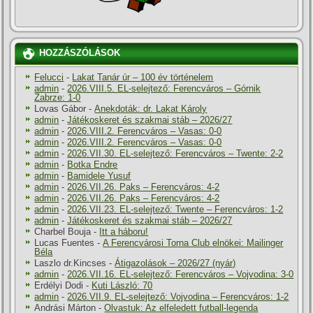
HOZZÁSZÓLÁSOK
Felucci
-
Lakat Tanár úr – 100 év történelem
admin
-
2026.VIII.5. EL-selejtező: Ferencváros – Górnik
Zabrze: 1-0
Lovas Gábor
-
Anekdoták: dr. Lakat Károly
admin
-
Játékoskeret és szakmai stáb – 2026/27
admin
-
2026.VIII.2. Ferencváros – Vasas: 0-0
admin
-
2026.VIII.2. Ferencváros – Vasas: 0-0
admin
-
2026.VII.30. EL-selejtező: Ferencváros – Twente: 2-2
admin
-
Botka Endre
admin
-
Bamidele Yusuf
admin
-
2026.VII.26. Paks – Ferencváros: 4-2
admin
-
2026.VII.26. Paks – Ferencváros: 4-2
admin
-
2026.VII.23. EL-selejtező: Twente – Ferencváros: 1-2
admin
-
Játékoskeret és szakmai stáb – 2026/27
Charbel Bouja
-
Itt a háboru!
Lucas Fuentes
-
A Ferencvárosi Torna Club elnökei: Mailinger
Béla
Laszlo dr.Kincses
-
Átigazolások – 2026/27 (nyár)
admin
-
2026.VII.16. EL-selejtező: Ferencváros – Vojvodina: 3-0
Erdélyi Dodi
-
Kuti László: 70
admin
-
2026.VII.9. EL-selejtező: Vojvodina – Ferencváros: 1-2
Andrási Márton
-
Olvastuk: Az elfeledett futball-legenda