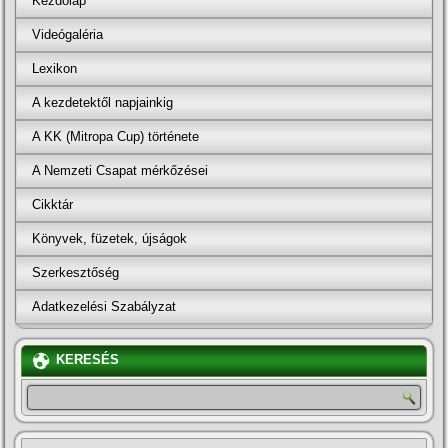
Kezdőlap
Videógaléria
Lexikon
A kezdetektől napjainkig
A KK (Mitropa Cup) története
A Nemzeti Csapat mérkőzései
Cikktár
Könyvek, füzetek, újságok
Szerkesztőség
Adatkezelési Szabályzat
KERESÉS