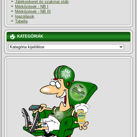
Játékoskeret és szakmai stáb
Mérkőzések - NB I
Mérkőzések - NB III
Igazolások
Tabella
KATEGÓRIÁK
KATEGÓRIÁK