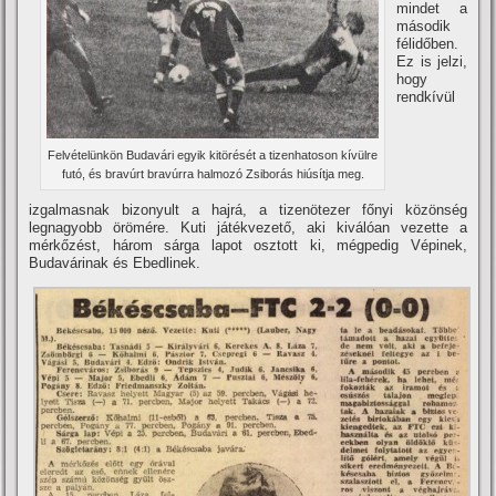
mindet a
második
félidőben.
Ez is jelzi,
hogy
rendkí­vül
Felvételünkön Budavári egyik kitörését a tizenhatoson kí­vülre
futó, és bravúrt bravúrra halmozó Zsiborás hiúsí­tja meg.
izgalmasnak bizonyult a hajrá, a tizenötezer főnyi közönség
legnagyobb örömére. Kuti játékvezető, aki kiválóan vezette a
mérkőzést, három sárga lapot osztott ki, mégpedig Vépinek,
Budavárinak és Ebedlinek.