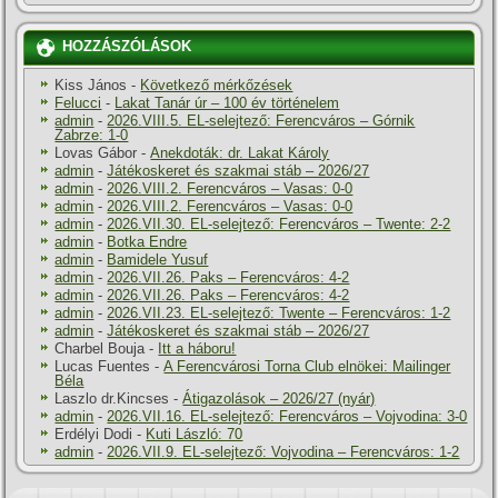
HOZZÁSZÓLÁSOK
Kiss János
-
Következő mérkőzések
Felucci
-
Lakat Tanár úr – 100 év történelem
admin
-
2026.VIII.5. EL-selejtező: Ferencváros – Górnik
Zabrze: 1-0
Lovas Gábor
-
Anekdoták: dr. Lakat Károly
admin
-
Játékoskeret és szakmai stáb – 2026/27
admin
-
2026.VIII.2. Ferencváros – Vasas: 0-0
admin
-
2026.VIII.2. Ferencváros – Vasas: 0-0
admin
-
2026.VII.30. EL-selejtező: Ferencváros – Twente: 2-2
admin
-
Botka Endre
admin
-
Bamidele Yusuf
admin
-
2026.VII.26. Paks – Ferencváros: 4-2
admin
-
2026.VII.26. Paks – Ferencváros: 4-2
admin
-
2026.VII.23. EL-selejtező: Twente – Ferencváros: 1-2
admin
-
Játékoskeret és szakmai stáb – 2026/27
Charbel Bouja
-
Itt a háboru!
Lucas Fuentes
-
A Ferencvárosi Torna Club elnökei: Mailinger
Béla
Laszlo dr.Kincses
-
Átigazolások – 2026/27 (nyár)
admin
-
2026.VII.16. EL-selejtező: Ferencváros – Vojvodina: 3-0
Erdélyi Dodi
-
Kuti László: 70
admin
-
2026.VII.9. EL-selejtező: Vojvodina – Ferencváros: 1-2