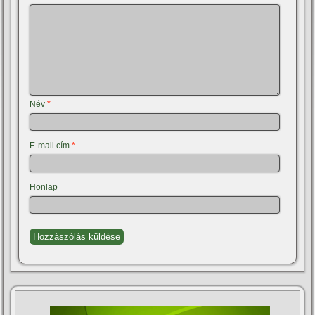
Név
*
E-mail cím
*
Honlap