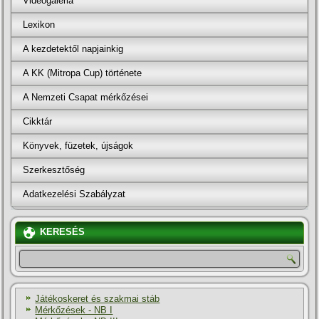
Videógaléria
Lexikon
A kezdetektől napjainkig
A KK (Mitropa Cup) története
A Nemzeti Csapat mérkőzései
Cikktár
Könyvek, füzetek, újságok
Szerkesztőség
Adatkezelési Szabályzat
KERESÉS
Játékoskeret és szakmai stáb
Mérkőzések - NB I