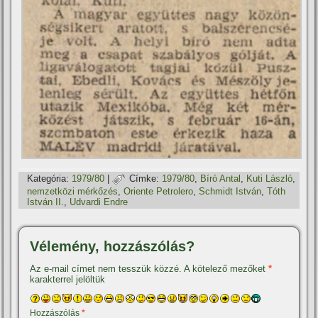
Kategória:
1979/80
|
Címke:
1979/80
,
Bí­ró Antal
,
Kuti László
,
nemzetközi mérkőzés
,
Oriente Petrolero
,
Schmidt István
,
Tóth
István II.
,
Udvardi Endre
Vélemény, hozzászólás?
Az e-mail címet nem tesszük közzé.
A kötelező mezőket
*
karakterrel jelöltük
Hozzászólás
*