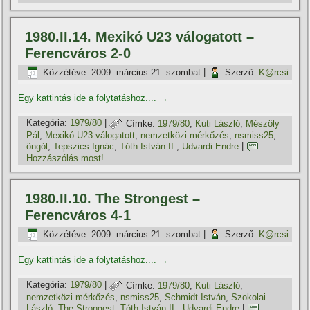
1980.II.14. Mexikó U23 válogatott –
Ferencváros 2-0
Közzétéve:
2009. március 21. szombat
|
Szerző:
K@rcsi
Egy kattintás ide a folytatáshoz....
→
Kategória:
1979/80
|
Címke:
1979/80
,
Kuti László
,
Mészöly
Pál
,
Mexikó U23 válogatott
,
nemzetközi mérkőzés
,
nsmiss25
,
öngól
,
Tepszics Ignác
,
Tóth István II.
,
Udvardi Endre
|
Hozzászólás most!
1980.II.10. The Strongest –
Ferencváros 4-1
Közzétéve:
2009. március 21. szombat
|
Szerző:
K@rcsi
Egy kattintás ide a folytatáshoz....
→
Kategória:
1979/80
|
Címke:
1979/80
,
Kuti László
,
nemzetközi mérkőzés
,
nsmiss25
,
Schmidt István
,
Szokolai
László
,
The Strongest
,
Tóth István II.
,
Udvardi Endre
|