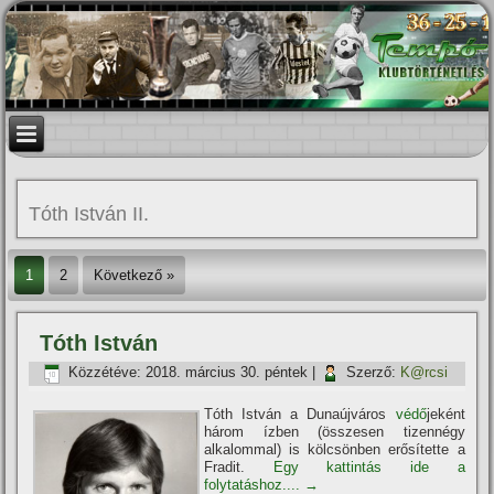
Tóth István II.
1
2
Következő »
Tóth István
Közzétéve:
2018. március 30. péntek
|
Szerző:
K@rcsi
Tóth István a Dunaújváros
védő
jeként
három í­zben (összesen tizennégy
alkalommal) is kölcsönben erősí­tette a
Fradit.
Egy kattintás ide a
folytatáshoz....
→