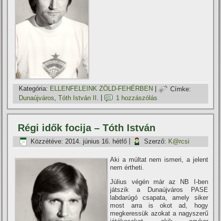
Kategória:
ELLENFELEINK ZÖLD-FEHÉRBEN
|
Címke:
Dunaújváros
,
Tóth István II.
|
1 hozzászólás
Régi idők focija – Tóth István
Közzétéve:
2014. június 16. hétfő
|
Szerző:
K@rcsi
Aki a múltat nem ismeri, a jelent
nem értheti.
Július végén már az NB I-ben
játszik a Dunaújváros PASE
labdarúgó csapata, amely siker
most arra is okot ad, hogy
megkeressük azokat a nagyszerű