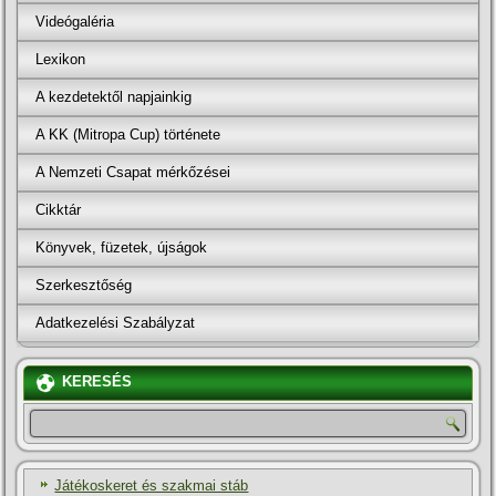
Videógaléria
Lexikon
A kezdetektől napjainkig
A KK (Mitropa Cup) története
A Nemzeti Csapat mérkőzései
Cikktár
Könyvek, füzetek, újságok
Szerkesztőség
Adatkezelési Szabályzat
KERESÉS
Játékoskeret és szakmai stáb