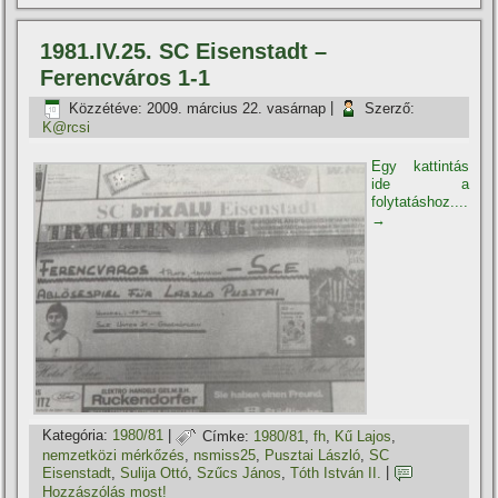
1981.IV.25. SC Eisenstadt –
Ferencváros 1-1
Közzétéve:
2009. március 22. vasárnap
|
Szerző:
K@rcsi
Egy kattintás
ide a
folytatáshoz....
→
Kategória:
1980/81
|
Címke:
1980/81
,
fh
,
Kű Lajos
,
nemzetközi mérkőzés
,
nsmiss25
,
Pusztai László
,
SC
Eisenstadt
,
Sulija Ottó
,
Szűcs János
,
Tóth István II.
|
Hozzászólás most!