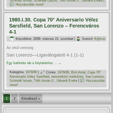
Schmidt István
,
Szokolai László
,
Tóth István II.
,
Udvardi Endre
|
Hozzászólás most!
1980.I.30. Copa 70° Aniversario Vélez
Sarsfield, San Lorenzo – Ferencváros
4-1
Közzétéve:
2009. március 21. szombat
|
Szerző:
K@rcsi
Az első vereség
San Lorenzo—Ligaválogatott 4-1 (1-1)
Egy kattintás ide a folytatáshoz....
→
Kategória:
1979/80
|
Címke:
1979/80
,
Bí­ró Antal
,
Copa 70°
Aniversario Vélez Sarsfield
,
nemzetközi mérkőzés
,
San Lorenzo
,
Schmidt István
,
Tóth István II.
,
Udvardi Endre
|
Hozzászólás
most!
1
2
Következő »