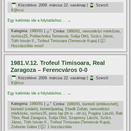
Közzétéve:
2009. március 22. vasárnap
|
Szerző:
K@rcsi
Egy kattintás ide a folytatáshoz....
→
Kategória:
1980/81
|
Címke:
1980/81
,
nemzetközi mérkőzés
,
nsmiss25
,
Politechnika Temesvár
,
Sulija Ottó
,
Szűcs János
,
Tóth István II.
,
Trofeul Timisoara (Temesvár Kupa)
|
Hozzászólás most!
1981.V.12. Trofeul Timisoara, Real
Zaragoza – Ferencváros 0-0
Közzétéve:
2009. március 22. vasárnap
|
Szerző:
K@rcsi
Egy kattintás ide a folytatáshoz....
→
Kategória:
1980/81
|
Címke:
1980/81
,
büntető (értékesí­tett)
,
büntető (védett)
,
büntetőpárbaj
,
Ebedli Zoltán
,
nemzetközi
mérkőzés
,
nsmiss25
,
piros lap (itt is - ott is)
,
Pogány László
,
Rab
Tibor
,
Real Zaragoza
,
Sulija Ottó
,
Szepessy László
,
Szűcs
János
,
Tóth István II.
,
Trofeul Timisoara (Temesvár Kupa)
,
Zsiborás Gábor
|
1 hozzászólás