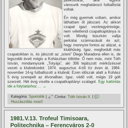
játékosokat, akik egykor
városunk meghatározó futballistái
voltak.
Én még gyermek voltam, amikor
láthattam őt játszani. Az akkori
csapat igazi vezéregyénisége,
nem véletlenül csapatkapitánya is
volt. Mindig büszkén vallja
perkátai származását és azt,
hogy mennyire fontos az alázat, a
klubhűség. Igaz, megfordult más
csapatokban is, és játszott az „isteni” Diego Maradona ellen is, de
legszebb éveit mégis a Kohászban töltötte. Ő nem más, mint Tóth
István, mindannyiunk „Totyája”, aki 306 lejátszott mérkőzéssel
vezeti a klubrekordot. 1974. augusztus 4-től tí­z éven át, 1984.
november 14-ig futballozott a klubnál. Ezen időszak alatt a Kohász
5 évig szerepelt az élvonalban. Igaz, védő volt, mégis 19 gólt
szerzett. Hét évig viselte a csapatkapitányi szalagot.
Egy kattintás
ide a folytatáshoz....
→
Kategória:
Sportolók
|
Címke:
Tóth István II.
|
Hozzászólás most!
1981.V.13. Trofeul Timisoara,
Politechnika – Ferencváros 2-0