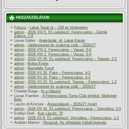
HOZZÁSZÓLÁSOK
Felucci
-
Lakat Tanár úr – 100 év történelem
admin
-
2026.VIII.5. EL-selejtező: Ferencváros – Górnik
Zabrze: 1-0
Lovas Gábor
-
Anekdoták: dr. Lakat Károly
admin
-
Játékoskeret és szakmai stáb – 2026/27
admin
-
2026.VIII.2. Ferencváros – Vasas: 0-0
admin
-
2026.VIII.2. Ferencváros – Vasas: 0-0
admin
-
2026.VII.30. EL-selejtező: Ferencváros – Twente: 2-2
admin
-
Botka Endre
admin
-
Bamidele Yusuf
admin
-
2026.VII.26. Paks – Ferencváros: 4-2
admin
-
2026.VII.26. Paks – Ferencváros: 4-2
admin
-
2026.VII.23. EL-selejtező: Twente – Ferencváros: 1-2
admin
-
Játékoskeret és szakmai stáb – 2026/27
Charbel Bouja
-
Itt a háboru!
Lucas Fuentes
-
A Ferencvárosi Torna Club elnökei: Mailinger
Béla
Laszlo dr.Kincses
-
Átigazolások – 2026/27 (nyár)
admin
-
2026.VII.16. EL-selejtező: Ferencváros – Vojvodina: 3-0
Erdélyi Dodi
-
Kuti László: 70
admin
-
2026.VII.9. EL-selejtező: Vojvodina – Ferencváros: 1-2
Andrási Márton
-
Olvastuk: Az elfeledett futball-legenda