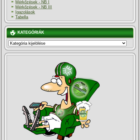
Mérkőzések - NB I
Mérkőzések - NB III
Igazolások
Tabella
KATEGÓRIÁK
KATEGÓRIÁK