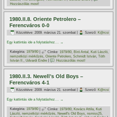
Hozzászólás most!
1980.II.8. Oriente Petrolero –
Ferencváros 0-0
Közzétéve:
2009. március 21. szombat
|
Szerző:
K@rcsi
Egy kattintás ide a folytatáshoz....
→
Kategória:
1979/80
|
Címke:
1979/80
,
Bí­ró Antal
,
Kuti László
,
nemzetközi mérkőzés
,
Oriente Petrolero
,
Schmidt István
,
Tóth
István II.
,
Udvardi Endre
|
Hozzászólás most!
1980.II.3. Newell’s Old Boys –
Ferencváros 4-1
Közzétéve:
2009. március 21. szombat
|
Szerző:
K@rcsi
Egy kattintás ide a folytatáshoz....
→
Kategória:
1979/80
|
Címke:
1979/80
,
Kovács Attila
,
Kuti
László
,
nemzetközi mérkőzés
,
Newell's Old Boys
,
nsmiss25
,