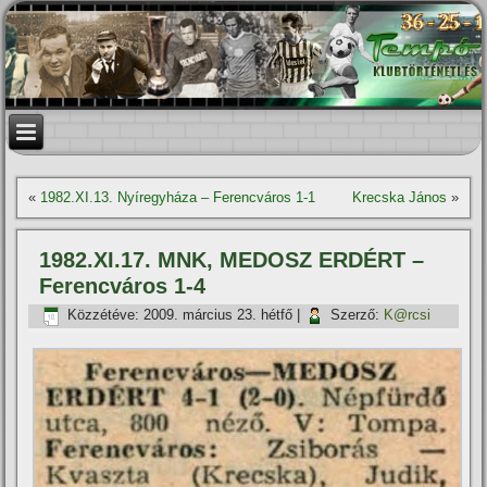
«
1982.XI.13. Nyí­regyháza – Ferencváros 1-1
Krecska János
»
1982.XI.17. MNK, MEDOSZ ERDÉRT –
Ferencváros 1-4
Közzétéve:
2009. március 23. hétfő
|
Szerző:
K@rcsi