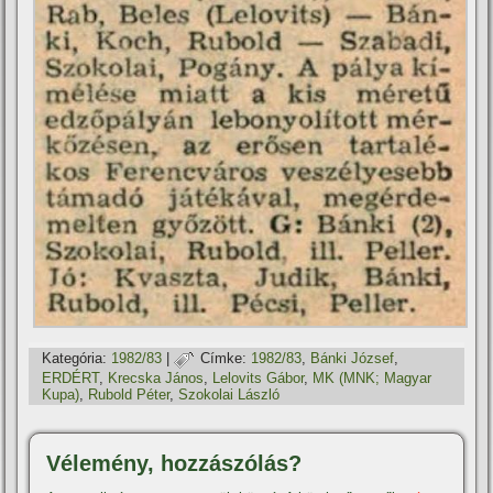
Kategória:
1982/83
|
Címke:
1982/83
,
Bánki József
,
ERDÉRT
,
Krecska János
,
Lelovits Gábor
,
MK (MNK; Magyar
Kupa)
,
Rubold Péter
,
Szokolai László
Vélemény, hozzászólás?