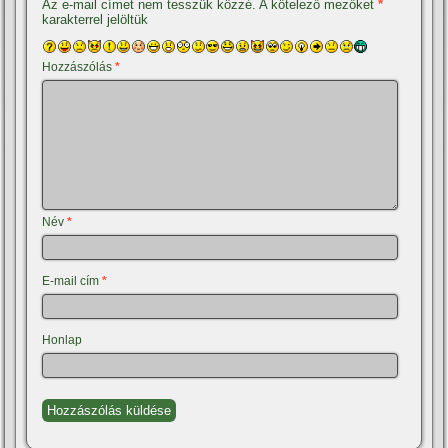
Az e-mail címet nem tesszük közzé.
A kötelező mezőket
*
karakterrel jelöltük
Hozzászólás
*
Név
*
E-mail cím
*
Honlap