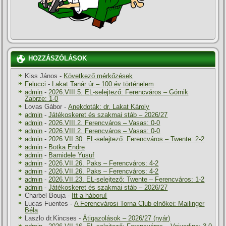
HOZZÁSZÓLÁSOK
Kiss János
-
Következő mérkőzések
Felucci
-
Lakat Tanár úr – 100 év történelem
admin
-
2026.VIII.5. EL-selejtező: Ferencváros – Górnik
Zabrze: 1-0
Lovas Gábor
-
Anekdoták: dr. Lakat Károly
admin
-
Játékoskeret és szakmai stáb – 2026/27
admin
-
2026.VIII.2. Ferencváros – Vasas: 0-0
admin
-
2026.VIII.2. Ferencváros – Vasas: 0-0
admin
-
2026.VII.30. EL-selejtező: Ferencváros – Twente: 2-2
admin
-
Botka Endre
admin
-
Bamidele Yusuf
admin
-
2026.VII.26. Paks – Ferencváros: 4-2
admin
-
2026.VII.26. Paks – Ferencváros: 4-2
admin
-
2026.VII.23. EL-selejtező: Twente – Ferencváros: 1-2
admin
-
Játékoskeret és szakmai stáb – 2026/27
Charbel Bouja
-
Itt a háboru!
Lucas Fuentes
-
A Ferencvárosi Torna Club elnökei: Mailinger
Béla
Laszlo dr.Kincses
-
Átigazolások – 2026/27 (nyár)