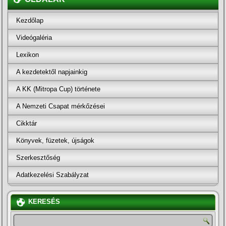
Kezdőlap
Videógaléria
Lexikon
A kezdetektől napjainkig
A KK (Mitropa Cup) története
A Nemzeti Csapat mérkőzései
Cikktár
Könyvek, füzetek, újságok
Szerkesztőség
Adatkezelési Szabályzat
KERESÉS