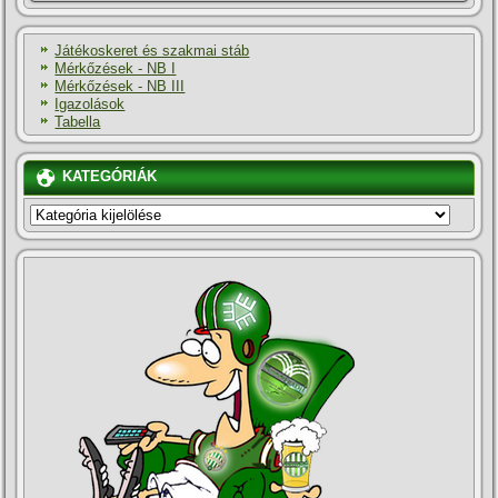
Játékoskeret és szakmai stáb
Mérkőzések - NB I
Mérkőzések - NB III
Igazolások
Tabella
KATEGÓRIÁK
KATEGÓRIÁK