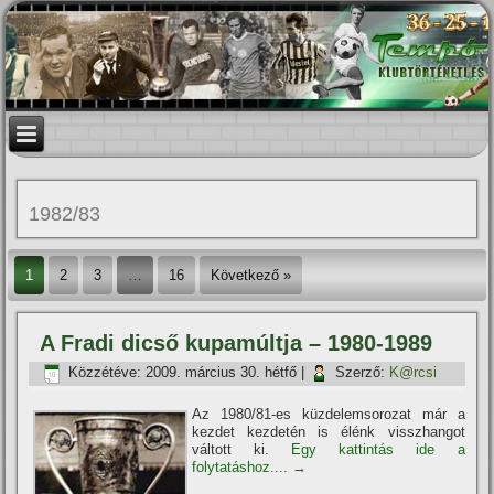
1982/83
1
2
3
…
16
Következő »
A Fradi dicső kupamúltja – 1980-1989
Közzétéve:
2009. március 30. hétfő
|
Szerző:
K@rcsi
Az 1980/81-es küzdelemsorozat már a
kezdet kezdetén is élénk visszhangot
váltott ki.
Egy kattintás ide a
folytatáshoz....
→