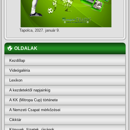
Tapolca, 2027. január 9.
OLDALAK
Kezdőlap
Videógaléria
Lexikon
A kezdetektől napjainkig
A KK (Mitropa Cup) története
A Nemzeti Csapat mérkőzései
Cikktár
Könyvek, füzetek, újságok