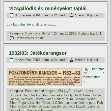
Vizsgálódik és reményeket táplál
Közzétéve:
2009. március 24. kedd
|
Szerző:
K@rcsi
Egy kattintás ide a folytatáshoz....
→
Kategória:
Szakmai stáb
|
Címke:
1982/83
,
Perlaky István
|
Hozzászólás most!
1982/83: Játékosrangsor
Közzétéve:
2009. március 24. kedd
|
Szerző:
K@rcsi
Egy kattintás
ide a
folytatáshoz....
→
Kategória:
Posztonkénti rangsor (NS)
|
Címke:
1982/83
,
Dózsa Attila
,
Ebedli Zoltán
,
Jancsika Károly
,
Judik Péter
,
Kakas
László
,
Kerekes György
,
Koch Róbert
,
Murai Sándor
,
Nyilasi
Tibor
,
Pogány László
,
Pölöskei Gábor
,
posztonkénti rangsor
,
Rab
Tibor
,
Rubold Péter
,
Szabadi László
,
Szokolai László
,
Zsiborás
Gábor
|
Hozzászólás most!