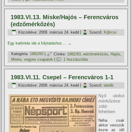
1983.VI.13. Miske/Hajós – Ferencváros
(edzőmérkőzés)
Közzétéve:
2009. március 24. kedd
|
Szerző:
K@rcsi
Egy kattintás ide a folytatáshoz....
→
Kategória:
1982/83
|
Címke:
1982/83
,
edzőmérkőzés
,
Hajós
,
Miske
,
vegyes csapatok
|
1 hozzászólás
1983.VI.11. Csepel – Ferencváros 1-1
Közzétéve:
2009. március 24. kedd
|
Szerző:
lalolib
Nyí­l utolsó
mérkőzése
zöld-
fehérben
Néha csak
akkor vesszük
észre az idő