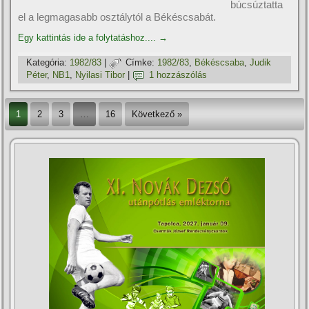
búcsúztatta
el a legmagasabb osztálytól a Békéscsabát.
Egy kattintás ide a folytatáshoz....
→
Kategória:
1982/83
|
Címke:
1982/83
,
Békéscsaba
,
Judik
Péter
,
NB1
,
Nyilasi Tibor
|
1 hozzászólás
1
2
3
…
16
Következő »