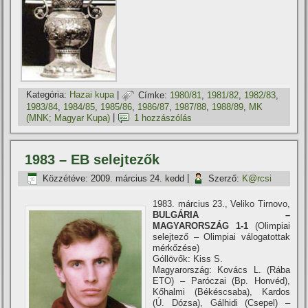
Kategória:
Hazai kupa
|
Címke:
1980/81
,
1981/82
,
1982/83
,
1983/84
,
1984/85
,
1985/86
,
1986/87
,
1987/88
,
1988/89
,
MK
(MNK; Magyar Kupa)
|
1 hozzászólás
1983 – EB selejtezők
Közzétéve:
2009. március 24. kedd
|
Szerző:
K@rcsi
1983. március 23., Veliko Tirnovo,
BULGÁRIA –
MAGYARORSZÁG 1-1
(Olimpiai
selejtező – Olimpiai válogatottak
mérkőzése)
Góllövők: Kiss S.
Magyarország: Kovács L. (Rába
ETO) – Paróczai (Bp. Honvéd),
Kőhalmi (Békéscsaba), Kardos
(Ú. Dózsa), Gálhidi (Csepel) –