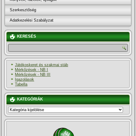
Szerkesztőség
Adatkezelési Szabályzat
KERESÉS
Játékoskeret és szakmai stáb
Mérkőzések - NB I
Mérkőzések - NB III
Igazolások
Tabella
KATEGÓRIÁK
KATEGÓRIÁK