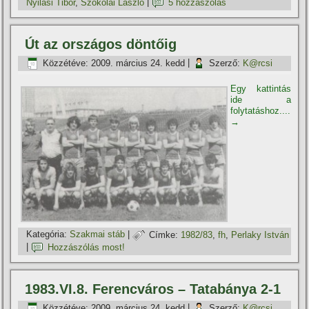
Nyilasi Tibor
,
Szokolai László
|
5 hozzászólás
Út az országos döntőig
Közzétéve:
2009. március 24. kedd
|
Szerző:
K@rcsi
Egy kattintás
ide a
folytatáshoz....
→
Kategória:
Szakmai stáb
|
Címke:
1982/83
,
fh
,
Perlaky István
|
Hozzászólás most!
1983.VI.8. Ferencváros – Tatabánya 2-1
Közzétéve:
2009. március 24. kedd
|
Szerző:
K@rcsi