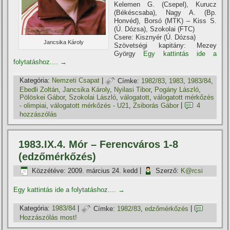
Kelemen G. (Csepel), Kurucz
(Békéscsaba), Nagy A. (Bp.
Honvéd), Borsó (MTK) – Kiss S.
(Ú. Dózsa), Szokolai (FTC)
Csere: Kisznyér (Ú. Dózsa)
Jancsika Károly
Szövetségi kapitány: Mezey
György
Egy kattintás ide a
folytatáshoz....
→
Kategória:
Nemzeti Csapat
|
Címke:
1982/83
,
1983
,
1983/84
,
Ebedli Zoltán
,
Jancsika Károly
,
Nyilasi Tibor
,
Pogány László
,
Pölöskei Gábor
,
Szokolai László
,
válogatott
,
válogatott mérkőzés
- olimpiai
,
válogatott mérkőzés - U21
,
Zsiborás Gábor
|
4
hozzászólás
1983.IX.4. Mór – Ferencváros 1-8
(edzőmérkőzés)
Közzétéve:
2009. március 24. kedd
|
Szerző:
K@rcsi
Egy kattintás ide a folytatáshoz....
→
Kategória:
1983/84
|
Címke:
1982/83
,
edzőmérkőzés
|
Hozzászólás most!