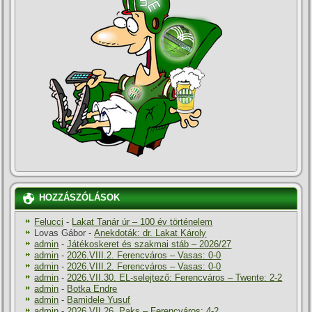
HOZZÁSZÓLÁSOK
Felucci
-
Lakat Tanár úr – 100 év történelem
Lovas Gábor
-
Anekdoták: dr. Lakat Károly
admin
-
Játékoskeret és szakmai stáb – 2026/27
admin
-
2026.VIII.2. Ferencváros – Vasas: 0-0
admin
-
2026.VIII.2. Ferencváros – Vasas: 0-0
admin
-
2026.VII.30. EL-selejtező: Ferencváros – Twente: 2-2
admin
-
Botka Endre
admin
-
Bamidele Yusuf
admin
-
2026.VII.26. Paks – Ferencváros: 4-2