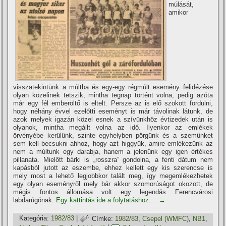
múlását,
amikor
visszatekintünk a múltba és egy-egy régmúlt esemény felidézése
olyan közelinek tetszik, mintha tegnap történt volna, pedig azóta
már egy fél emberöltő is eltelt. Persze az is elő szokott fordulni,
hogy néhány évvel ezelőtti eseményt is már távolinak látunk, de
azok melyek igazán közel esnek a szí­vünkhöz évtizedek után is
olyanok, mintha megállt volna az idő. Ilyenkor az emlékek
örvényébe kerülünk, szinte egyhelyben pörgünk és a szemünket
sem kell becsukni ahhoz, hogy azt higgyük, amire emlékezünk az
nem a múltunk egy darabja, hanem a jelenünk egy igen értékes
pillanata. Mielőtt bárki is „rosszra” gondolna, a fenti dátum nem
kapásból jutott az eszembe, ehhez kellett egy kis szerencse is
mely most a lehető legjobbkor talált meg, í­gy megemlékezhetek
egy olyan eseményről mely bár akkor szomorúságot okozott, de
mégis fontos állomása volt egy legendás Ferencvárosi
labdarúgónak.
Egy kattintás ide a folytatáshoz....
→
Kategória:
1982/83
|
Címke:
1982/83
,
Csepel (WMFC)
,
NB1
,