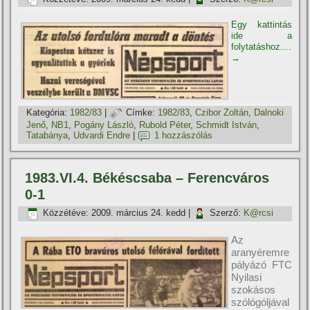
Egy kattintás
ide a
folytatáshoz....
→
Kategória:
1982/83
|
Címke:
1982/83
,
Czibor Zoltán
,
Dalnoki
Jenő
,
NB1
,
Pogány László
,
Rubold Péter
,
Schmidt István
,
Tatabánya
,
Udvardi Endre
|
1 hozzászólás
1983.VI.4. Békéscsaba – Ferencváros
0-1
Közzétéve:
2009. március 24. kedd
|
Szerző:
K@rcsi
Az
aranyéremre
pályázó FTC
Nyilasi
szokásos
szólógóljával