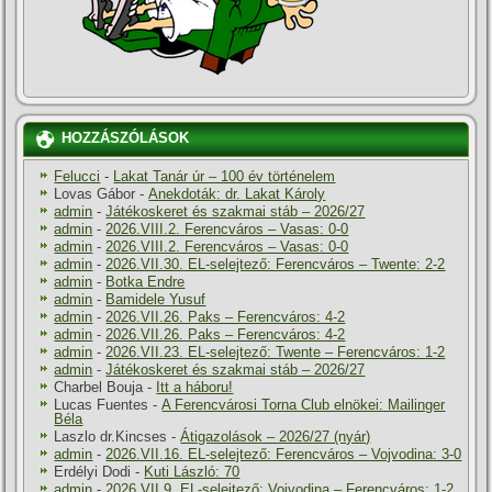
HOZZÁSZÓLÁSOK
Felucci
-
Lakat Tanár úr – 100 év történelem
Lovas Gábor
-
Anekdoták: dr. Lakat Károly
admin
-
Játékoskeret és szakmai stáb – 2026/27
admin
-
2026.VIII.2. Ferencváros – Vasas: 0-0
admin
-
2026.VIII.2. Ferencváros – Vasas: 0-0
admin
-
2026.VII.30. EL-selejtező: Ferencváros – Twente: 2-2
admin
-
Botka Endre
admin
-
Bamidele Yusuf
admin
-
2026.VII.26. Paks – Ferencváros: 4-2
admin
-
2026.VII.26. Paks – Ferencváros: 4-2
admin
-
2026.VII.23. EL-selejtező: Twente – Ferencváros: 1-2
admin
-
Játékoskeret és szakmai stáb – 2026/27
Charbel Bouja
-
Itt a háboru!
Lucas Fuentes
-
A Ferencvárosi Torna Club elnökei: Mailinger
Béla
Laszlo dr.Kincses
-
Átigazolások – 2026/27 (nyár)
admin
-
2026.VII.16. EL-selejtező: Ferencváros – Vojvodina: 3-0
Erdélyi Dodi
-
Kuti László: 70
admin
-
2026.VII.9. EL-selejtező: Vojvodina – Ferencváros: 1-2