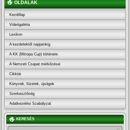
OLDALAK
Kezdőlap
Videógaléria
Lexikon
A kezdetektől napjainkig
A KK (Mitropa Cup) története
A Nemzeti Csapat mérkőzései
Cikktár
Könyvek, füzetek, újságok
Szerkesztőség
Adatkezelési Szabályzat
KERESÉS