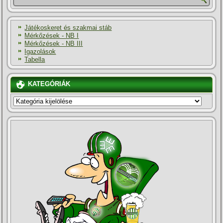
Játékoskeret és szakmai stáb
Mérkőzések - NB I
Mérkőzések - NB III
Igazolások
Tabella
KATEGÓRIÁK
KATEGÓRIÁK