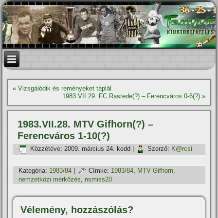
«
Vizsgálódik és reményeket táplál
1983.VII.29. FC Rastede(?) – Ferencváros 0-6(?)
»
1983.VII.28. MTV Gifhorn(?) –
Ferencváros 1-10(?)
Közzétéve:
2009. március 24. kedd
|
Szerző:
K@rcsi
Kategória:
1983/84
|
Címke:
1983/84
,
MTV Gifhorn
,
nemzetközi mérkőzés
,
nsmiss20
Vélemény, hozzászólás?