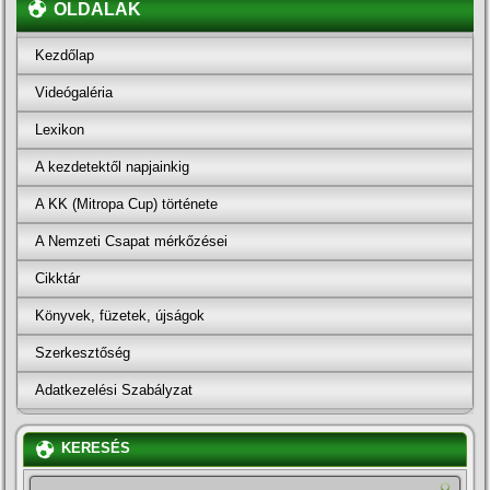
OLDALAK
Kezdőlap
Videógaléria
Lexikon
A kezdetektől napjainkig
A KK (Mitropa Cup) története
A Nemzeti Csapat mérkőzései
Cikktár
Könyvek, füzetek, újságok
Szerkesztőség
Adatkezelési Szabályzat
KERESÉS