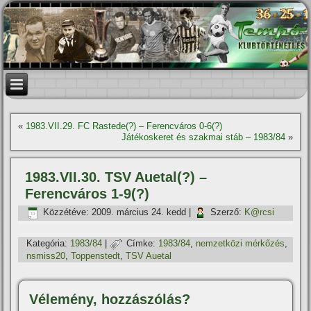
«
1983.VII.29. FC Rastede(?) – Ferencváros 0-6(?)
Játékoskeret és szakmai stáb – 1983/84
»
1983.VII.30. TSV Auetal(?) –
Ferencváros 1-9(?)
Közzétéve:
2009. március 24. kedd
|
Szerző:
K@rcsi
Kategória:
1983/84
|
Címke:
1983/84
,
nemzetközi mérkőzés
,
nsmiss20
,
Toppenstedt
,
TSV Auetal
Vélemény, hozzászólás?