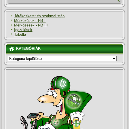
Játékoskeret és szakmai stáb
Mérkőzések - NB I
Mérkőzések - NB III
Igazolások
Tabella
KATEGÓRIÁK
KATEGÓRIÁK