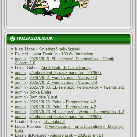
HOZZÁSZÓLÁSOK
Kiss János
-
Következő mérkőzések
Felucci
-
Lakat Tanár úr – 100 év történelem
admin
-
2026.VIII.5. EL-selejtező: Ferencváros – Górnik
Zabrze: 1-0
Lovas Gábor
-
Anekdoták: dr. Lakat Károly
admin
-
Játékoskeret és szakmai stáb – 2026/27
admin
-
2026.VIII.2. Ferencváros – Vasas: 0-0
admin
-
2026.VIII.2. Ferencváros – Vasas: 0-0
admin
-
2026.VII.30. EL-selejtező: Ferencváros – Twente: 2-2
admin
-
Botka Endre
admin
-
Bamidele Yusuf
admin
-
2026.VII.26. Paks – Ferencváros: 4-2
admin
-
2026.VII.26. Paks – Ferencváros: 4-2
admin
-
2026.VII.23. EL-selejtező: Twente – Ferencváros: 1-2
admin
-
Játékoskeret és szakmai stáb – 2026/27
Charbel Bouja
-
Itt a háboru!
Lucas Fuentes
-
A Ferencvárosi Torna Club elnökei: Mailinger
Béla
Laszlo dr.Kincses
-
Átigazolások – 2026/27 (nyár)