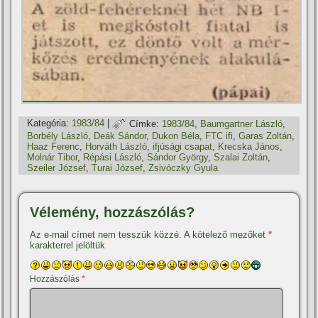
Kategória:
1983/84
|
Címke:
1983/84
,
Baumgartner László
,
Borbély László
,
Deák Sándor
,
Dukon Béla
,
FTC ifi
,
Garas Zoltán
,
Haaz Ferenc
,
Horváth László
,
ifjúsági csapat
,
Krecska János
,
Molnár Tibor
,
Répási László
,
Sándor György
,
Szalai Zoltán
,
Szeiler József
,
Turai József
,
Zsivóczky Gyula
Vélemény, hozzászólás?
Az e-mail címet nem tesszük közzé.
A kötelező mezőket
*
karakterrel jelöltük
Hozzászólás
*