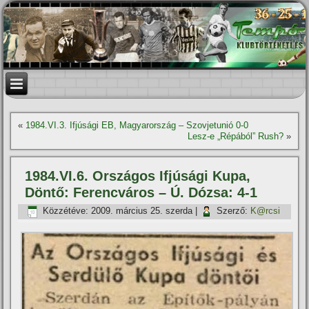
«
1984.VI.3. Ifjúsági EB, Magyarország – Szovjetunió 0-0
Lesz-e „Répából” Rush?
»
1984.VI.6. Országos Ifjúsági Kupa,
Döntő: Ferencváros – Ú. Dózsa: 4-1
Közzétéve:
2009. március 25. szerda
|
Szerző:
K@rcsi