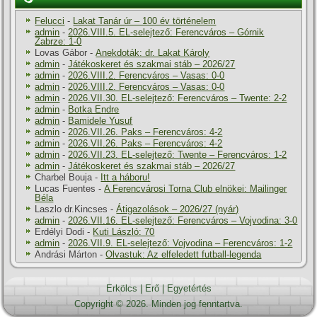
Felucci
-
Lakat Tanár úr – 100 év történelem
admin
-
2026.VIII.5. EL-selejtező: Ferencváros – Górnik
Zabrze: 1-0
Lovas Gábor
-
Anekdoták: dr. Lakat Károly
admin
-
Játékoskeret és szakmai stáb – 2026/27
admin
-
2026.VIII.2. Ferencváros – Vasas: 0-0
admin
-
2026.VIII.2. Ferencváros – Vasas: 0-0
admin
-
2026.VII.30. EL-selejtező: Ferencváros – Twente: 2-2
admin
-
Botka Endre
admin
-
Bamidele Yusuf
admin
-
2026.VII.26. Paks – Ferencváros: 4-2
admin
-
2026.VII.26. Paks – Ferencváros: 4-2
admin
-
2026.VII.23. EL-selejtező: Twente – Ferencváros: 1-2
admin
-
Játékoskeret és szakmai stáb – 2026/27
Charbel Bouja
-
Itt a háboru!
Lucas Fuentes
-
A Ferencvárosi Torna Club elnökei: Mailinger
Béla
Laszlo dr.Kincses
-
Átigazolások – 2026/27 (nyár)
admin
-
2026.VII.16. EL-selejtező: Ferencváros – Vojvodina: 3-0
Erdélyi Dodi
-
Kuti László: 70
admin
-
2026.VII.9. EL-selejtező: Vojvodina – Ferencváros: 1-2
Andrási Márton
-
Olvastuk: Az elfeledett futball-legenda
Erkölcs
|
Erő
|
Egyetértés
Copyright © 2026. Minden jog fenntartva.