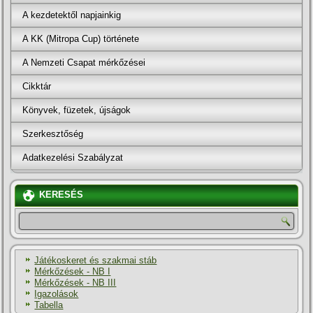
A kezdetektől napjainkig
A KK (Mitropa Cup) története
A Nemzeti Csapat mérkőzései
Cikktár
Könyvek, füzetek, újságok
Szerkesztőség
Adatkezelési Szabályzat
KERESÉS
Játékoskeret és szakmai stáb
Mérkőzések - NB I
Mérkőzések - NB III
Igazolások
Tabella