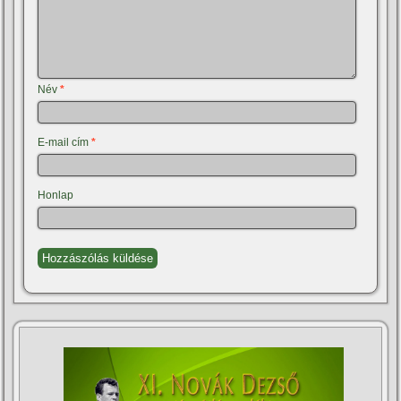
Név
*
E-mail cím
*
Honlap