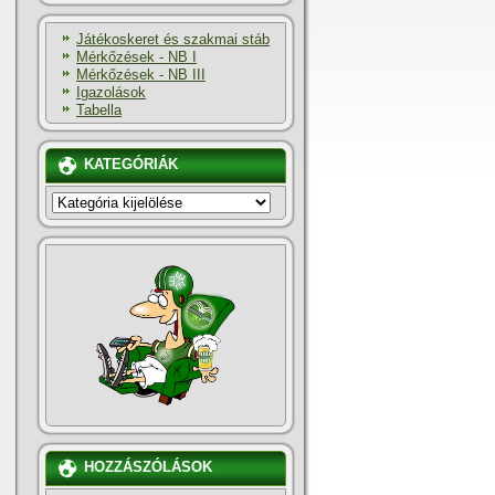
Játékoskeret és szakmai stáb
Mérkőzések - NB I
Mérkőzések - NB III
Igazolások
Tabella
KATEGÓRIÁK
KATEGÓRIÁK
HOZZÁSZÓLÁSOK