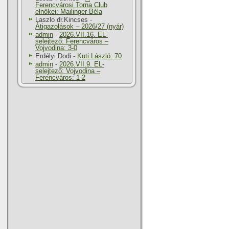
Ferencvárosi Torna Club
elnökei: Mailinger Béla
Laszlo dr.Kincses
-
Átigazolások – 2026/27 (nyár)
admin
-
2026.VII.16. EL-
selejtező: Ferencváros –
Vojvodina: 3-0
Erdélyi Dodi
-
Kuti László: 70
admin
-
2026.VII.9. EL-
selejtező: Vojvodina –
Ferencváros: 1-2