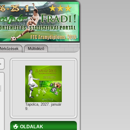
Mérkőzések
Múltidéző
»
Tapolca, 2027. január
9.
OLDALAK