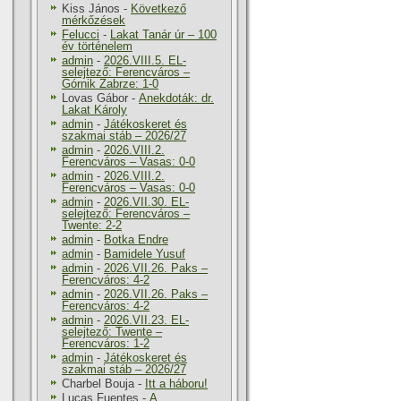
Kiss János
-
Következő
mérkőzések
Felucci
-
Lakat Tanár úr – 100
év történelem
admin
-
2026.VIII.5. EL-
selejtező: Ferencváros –
Górnik Zabrze: 1-0
Lovas Gábor
-
Anekdoták: dr.
Lakat Károly
admin
-
Játékoskeret és
szakmai stáb – 2026/27
admin
-
2026.VIII.2.
Ferencváros – Vasas: 0-0
admin
-
2026.VIII.2.
Ferencváros – Vasas: 0-0
admin
-
2026.VII.30. EL-
selejtező: Ferencváros –
Twente: 2-2
admin
-
Botka Endre
admin
-
Bamidele Yusuf
admin
-
2026.VII.26. Paks –
Ferencváros: 4-2
admin
-
2026.VII.26. Paks –
Ferencváros: 4-2
admin
-
2026.VII.23. EL-
selejtező: Twente –
Ferencváros: 1-2
admin
-
Játékoskeret és
szakmai stáb – 2026/27
Charbel Bouja
-
Itt a háboru!
Lucas Fuentes
-
A