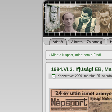
Adattár
Alberttól – Zsiborásig
H
«
Miért a Kispest, miért nem a Fradi
1984.VI.3. Ifjúsági EB, M
Közzétéve:
2009. március 25. szerda