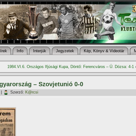
í­rek
Info
Interjúk
Jegyzetek
Kép, Könyv & Videotár
1984.VI.6. Országos Ifjúsági Kupa, Döntő: Ferencváros – Ú. Dózsa: 4-1
agyarország – Szovjetunió 0-0
|
Szerző:
K@rcsi