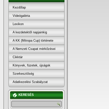
Kezdőlap
Videógaléria
Lexikon
A kezdetektől napjainkig
A KK (Mitropa Cup) története
A Nemzeti Csapat mérkőzései
Cikktár
Könyvek, füzetek, újságok
Szerkesztőség
Adatkezelési Szabályzat
KERESÉS