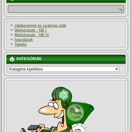
Játékoskeret és szakmai stáb
Mérkőzések - NB I
Mérkőzések - NB III
Igazolások
Tabella
KATEGÓRIÁK
KATEGÓRIÁK