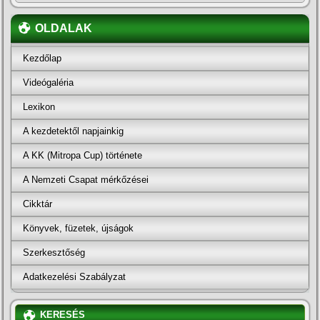
OLDALAK
Kezdőlap
Videógaléria
Lexikon
A kezdetektől napjainkig
A KK (Mitropa Cup) története
A Nemzeti Csapat mérkőzései
Cikktár
Könyvek, füzetek, újságok
Szerkesztőség
Adatkezelési Szabályzat
KERESÉS