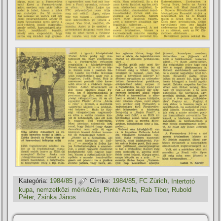
Kategória:
1984/85
|
Címke:
1984/85
,
FC Zürich
,
Intertotó
kupa
,
nemzetközi mérkőzés
,
Pintér Attila
,
Rab Tibor
,
Rubold
Péter
,
Zsinka János