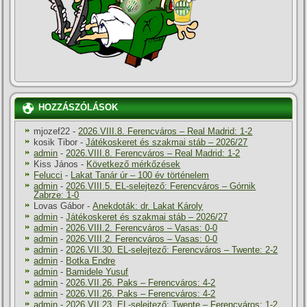
HOZZÁSZÓLÁSOK
mjozef22
-
2026.VIII.8. Ferencváros – Real Madrid: 1-2
kosik Tibor
-
Játékoskeret és szakmai stáb – 2026/27
admin
-
2026.VIII.8. Ferencváros – Real Madrid: 1-2
Kiss János
-
Következő mérkőzések
Felucci
-
Lakat Tanár úr – 100 év történelem
admin
-
2026.VIII.5. EL-selejtező: Ferencváros – Górnik
Zabrze: 1-0
Lovas Gábor
-
Anekdoták: dr. Lakat Károly
admin
-
Játékoskeret és szakmai stáb – 2026/27
admin
-
2026.VIII.2. Ferencváros – Vasas: 0-0
admin
-
2026.VIII.2. Ferencváros – Vasas: 0-0
admin
-
2026.VII.30. EL-selejtező: Ferencváros – Twente: 2-2
admin
-
Botka Endre
admin
-
Bamidele Yusuf
admin
-
2026.VII.26. Paks – Ferencváros: 4-2
admin
-
2026.VII.26. Paks – Ferencváros: 4-2
admin
-
2026.VII.23. EL-selejtező: Twente – Ferencváros: 1-2