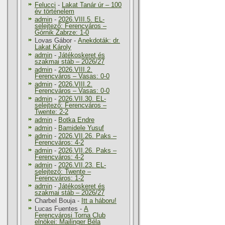
Felucci
-
Lakat Tanár úr – 100
év történelem
admin
-
2026.VIII.5. EL-
selejtező: Ferencváros –
Górnik Zabrze: 1-0
Lovas Gábor
-
Anekdoták: dr.
Lakat Károly
admin
-
Játékoskeret és
szakmai stáb – 2026/27
admin
-
2026.VIII.2.
Ferencváros – Vasas: 0-0
admin
-
2026.VIII.2.
Ferencváros – Vasas: 0-0
admin
-
2026.VII.30. EL-
selejtező: Ferencváros –
Twente: 2-2
admin
-
Botka Endre
admin
-
Bamidele Yusuf
admin
-
2026.VII.26. Paks –
Ferencváros: 4-2
admin
-
2026.VII.26. Paks –
Ferencváros: 4-2
admin
-
2026.VII.23. EL-
selejtező: Twente –
Ferencváros: 1-2
admin
-
Játékoskeret és
szakmai stáb – 2026/27
Charbel Bouja
-
Itt a háboru!
Lucas Fuentes
-
A
Ferencvárosi Torna Club
elnökei: Mailinger Béla