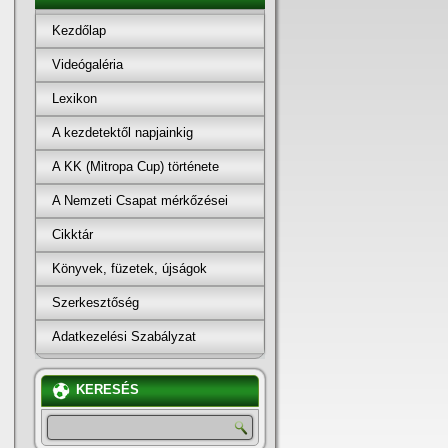
Kezdőlap
Videógaléria
Lexikon
A kezdetektől napjainkig
A KK (Mitropa Cup) története
A Nemzeti Csapat mérkőzései
Cikktár
Könyvek, füzetek, újságok
Szerkesztőség
Adatkezelési Szabályzat
KERESÉS