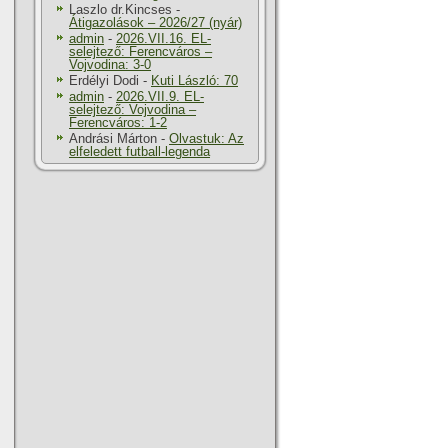
Laszlo dr.Kincses
-
Átigazolások – 2026/27 (nyár)
admin
-
2026.VII.16. EL-
selejtező: Ferencváros –
Vojvodina: 3-0
Erdélyi Dodi
-
Kuti László: 70
admin
-
2026.VII.9. EL-
selejtező: Vojvodina –
Ferencváros: 1-2
Andrási Márton
-
Olvastuk: Az
elfeledett futball-legenda