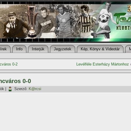
í­rek
Info
Interjúk
Jegyzetek
Kép, Könyv & Videotár
cváros 0-2
Levélféle Esterházy Mártonhoz
ncváros 0-0
tök
|
Szerző:
K@rcsi