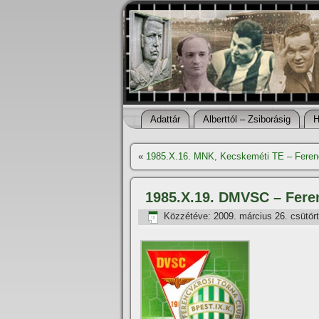
Adattár
Alberttól – Zsiborásig
H
«
1985.X.16. MNK, Kecskeméti TE – Feren
1985.X.19. DMVSC – Fere
Közzétéve:
2009. március 26. csütör