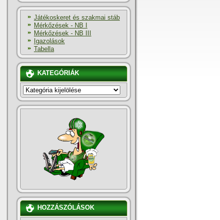
Játékoskeret és szakmai stáb
Mérkőzések - NB I
Mérkőzések - NB III
Igazolások
Tabella
KATEGÓRIÁK
KATEGÓRIÁK
HOZZÁSZÓLÁSOK