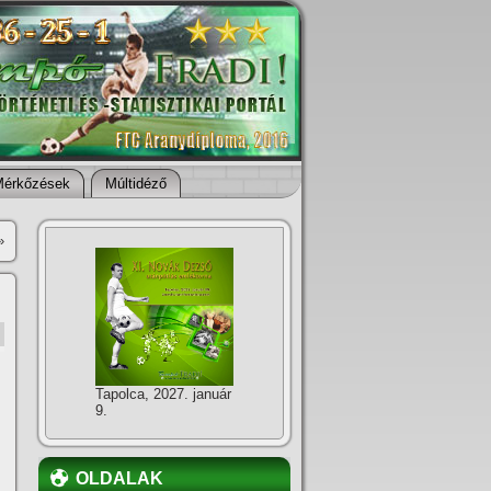
Mérkőzések
Múltidéző
»
Tapolca, 2027. január
9.
OLDALAK