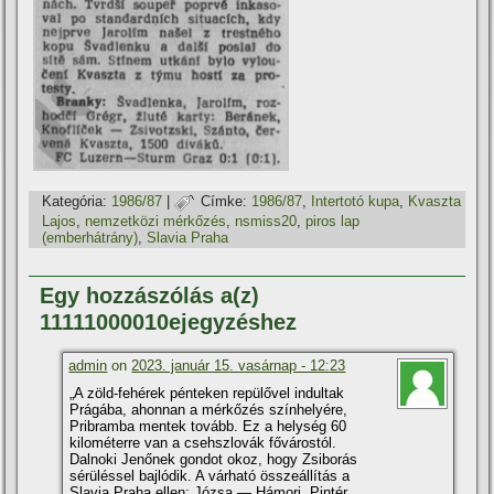
Kategória:
1986/87
|
Címke:
1986/87
,
Intertotó kupa
,
Kvaszta
Lajos
,
nemzetközi mérkőzés
,
nsmiss20
,
piros lap
(emberhátrány)
,
Slavia Praha
Egy hozzászólás a(z)
11111000010ejegyzéshez
admin
on
2023. január 15. vasárnap - 12:23
„A zöld-fehérek pénteken repülővel indultak
Prágába, ahonnan a mérkőzés színhelyére,
Pribramba mentek tovább. Ez a helység 60
kilométerre van a csehszlovák fővárostól.
Dalnoki Jenőnek gondot okoz, hogy Zsiborás
sérüléssel bajlódik. A várható összeállítás a
Slavia Praha ellen: Józsa — Hámori, Pintér,