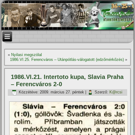
«
Nyilasi megszólal
1986.VI.25. Ferencváros – Utánpótlás-válogatott (edzőmérkőzés)
»
1986.VI.21. Intertoto kupa, Slavia Praha
– Ferencváros 2-0
Közzétéve:
2009. március 27. péntek
|
Szerző:
K@rcsi