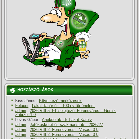
HOZZÁSZÓLÁSOK
Kiss János
-
Következő mérkőzések
Felucci
-
Lakat Tanár úr – 100 év történelem
admin
-
2026.VIII.5. EL-selejtező: Ferencváros – Górnik
Zabrze: 1-0
Lovas Gábor
-
Anekdoták: dr. Lakat Károly
admin
-
Játékoskeret és szakmai stáb – 2026/27
admin
-
2026.VIII.2. Ferencváros – Vasas: 0-0
admin
-
2026.VIII.2. Ferencváros – Vasas: 0-0