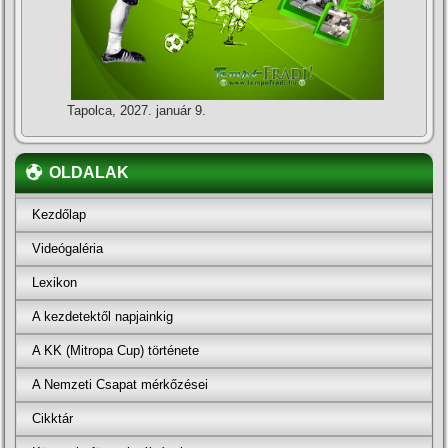
Tapolca, 2027. január 9.
OLDALAK
Kezdőlap
Videógaléria
Lexikon
A kezdetektől napjainkig
A KK (Mitropa Cup) története
A Nemzeti Csapat mérkőzései
Cikktár