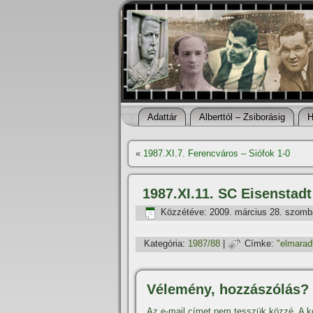
Adattár
Alberttól – Zsiborásig
H
«
1987.XI.7. Ferencváros – Siófok 1-0
1987.XI.11. SC Eisenstad
Közzétéve:
2009. március 28. szomb
Kategória:
1987/88
|
Címke:
"elmarad
Vélemény, hozzászólás?
Az e-mail címet nem tesszük közzé.
A k