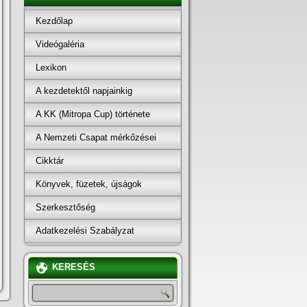
Kezdőlap
Videógaléria
Lexikon
A kezdetektől napjainkig
A KK (Mitropa Cup) története
A Nemzeti Csapat mérkőzései
Cikktár
Könyvek, füzetek, újságok
Szerkesztőség
Adatkezelési Szabályzat
KERESÉS