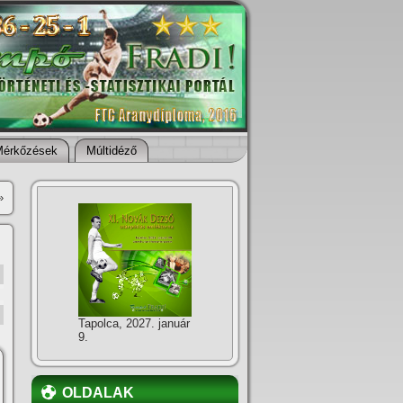
Mérkőzések
Múltidéző
»
Tapolca, 2027. január
9.
OLDALAK