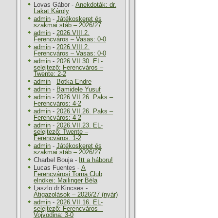
Lovas Gábor
-
Anekdoták: dr.
Lakat Károly
admin
-
Játékoskeret és
szakmai stáb – 2026/27
admin
-
2026.VIII.2.
Ferencváros – Vasas: 0-0
admin
-
2026.VIII.2.
Ferencváros – Vasas: 0-0
admin
-
2026.VII.30. EL-
selejtező: Ferencváros –
Twente: 2-2
admin
-
Botka Endre
admin
-
Bamidele Yusuf
admin
-
2026.VII.26. Paks –
Ferencváros: 4-2
admin
-
2026.VII.26. Paks –
Ferencváros: 4-2
admin
-
2026.VII.23. EL-
selejtező: Twente –
Ferencváros: 1-2
admin
-
Játékoskeret és
szakmai stáb – 2026/27
Charbel Bouja
-
Itt a háboru!
Lucas Fuentes
-
A
Ferencvárosi Torna Club
elnökei: Mailinger Béla
Laszlo dr.Kincses
-
Átigazolások – 2026/27 (nyár)
admin
-
2026.VII.16. EL-
selejtező: Ferencváros –
Vojvodina: 3-0