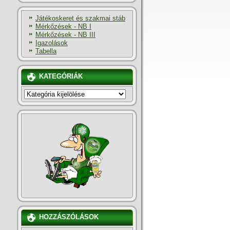
Játékoskeret és szakmai stáb
Mérkőzések - NB I
Mérkőzések - NB III
Igazolások
Tabella
KATEGÓRIÁK
KATEGÓRIÁK
HOZZÁSZÓLÁSOK