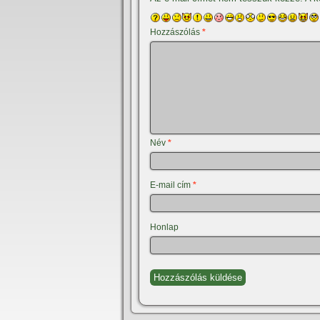
Hozzászólás
*
Név
*
E-mail cím
*
Honlap