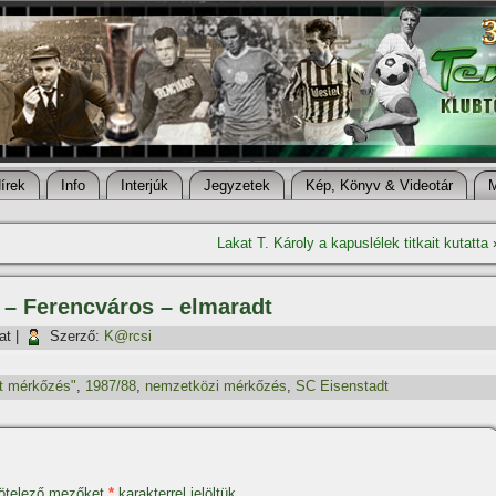
í­rek
Info
Interjúk
Jegyzetek
Kép, Könyv & Videotár
Lakat T. Károly a kapuslélek titkait kutatta
t – Ferencváros – elmaradt
at
|
Szerző:
K@rcsi
t mérkőzés"
,
1987/88
,
nemzetközi mérkőzés
,
SC Eisenstadt
ötelező mezőket
*
karakterrel jelöltük