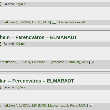
Szerző:
K@rcsi
t mérkőzés"
,
1993/94
,
DVSC
,
NB1
|
Hozzászólás most!
ltham – Ferencváros – ELMARADT
Szerző:
K@rcsi
t mérkőzés"
,
1993/94
,
Fehérvár FC (Videoton; Parmalat)
,
NB1
|
rdan – Ferencváros – ELMARADT
Szerző:
K@rcsi
t mérkőzés"
,
1992/93
,
MK (MNK; Magyar Kupa)
,
Pécsi MSC
|