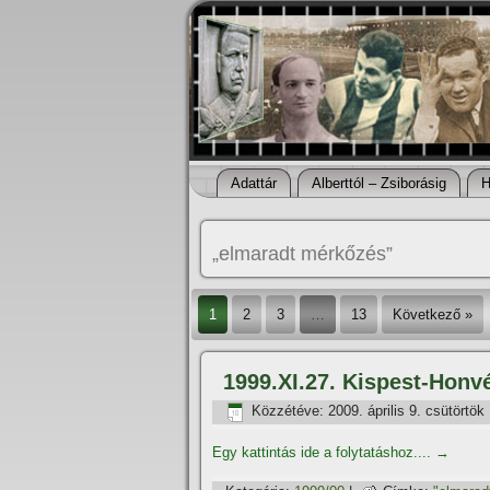
Adattár
Alberttól – Zsiborásig
H
„elmaradt mérkőzés”
1
2
3
…
13
Következő »
1999.XI.27. Kispest-Hon
Közzétéve:
2009. április 9. csütörtök
Egy kattintás ide a folytatáshoz....
→