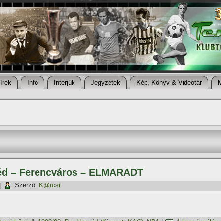
í­rek
Info
Interjúk
Jegyzetek
Kép, Könyv & Videotár
véd – Ferencváros – ELMARADT
|
Szerző:
K@rcsi