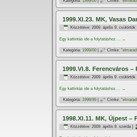
Kategória:
1999/00
|
Címke:
"elmarad
1999.XI.23. MK, Vasas D
Közzétéve:
2009. április 9. csütörtök
Egy kattintás ide a folytatáshoz....
→
Kategória:
1999/00
|
Címke:
"elmarad
1999.VI.8. Ferencváros –
Közzétéve:
2009. április 9. csütörtök
Egy kattintás ide a folytatáshoz....
→
Kategória:
1998/99
|
Címke:
"elmarad
1998.XI.11. MK, Újpest 
Közzétéve:
2009. április 8. szerda
|