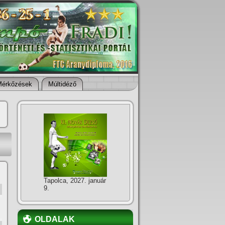
Mérkőzések
Múltidéző
Tapolca, 2027. január
9.
OLDALAK