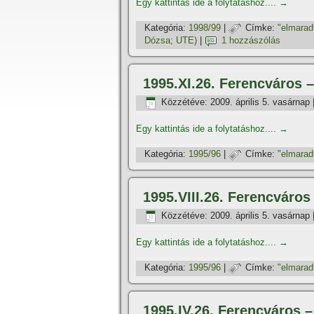
Egy kattintás ide a folytatáshoz....
→
Kategória:
1998/99
|
Címke:
"elmarad
Dózsa; UTE)
|
1 hozzászólás
1995.XI.26. Ferencváro
Közzétéve:
2009. április 5. vasárnap
Egy kattintás ide a folytatáshoz....
→
Kategória:
1995/96
|
Címke:
"elmarad
1995.VIII.26. Ferencvár
Közzétéve:
2009. április 5. vasárnap
Egy kattintás ide a folytatáshoz....
→
Kategória:
1995/96
|
Címke:
"elmarad
1995.IV.26. Ferencváros 