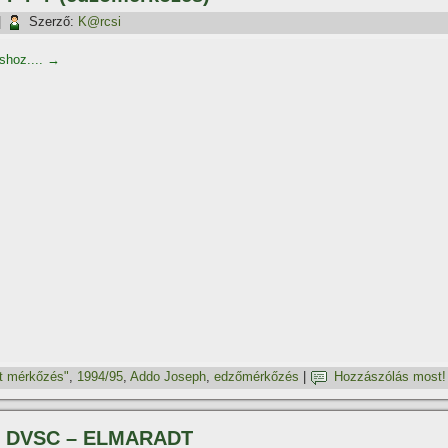
|
Szerző:
K@rcsi
áshoz....
→
t mérkőzés"
,
1994/95
,
Addo Joseph
,
edzőmérkőzés
|
Hozzászólás most!
s – DVSC – ELMARADT