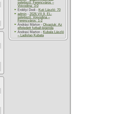
selejtező: Ferencváros –
Vojvodina: 3-0
Erdélyi Dodi
-
Kuti László: 70
admin
-
2026.VII.9. EL-
selejtező: Vojvodina –
Ferencváros: 1-2
Andrási Márton
-
Olvastuk: Az
elfeledett futball-legenda
Andrasi Marton
-
Kubala László
– Ladislao Kubala