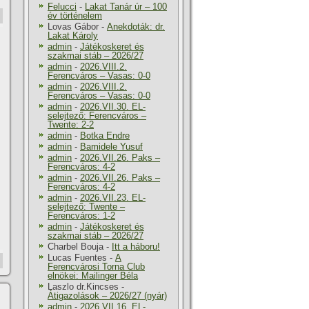
Felucci
-
Lakat Tanár úr – 100
év történelem
Lovas Gábor
-
Anekdoták: dr.
Lakat Károly
admin
-
Játékoskeret és
szakmai stáb – 2026/27
admin
-
2026.VIII.2.
Ferencváros – Vasas: 0-0
admin
-
2026.VIII.2.
Ferencváros – Vasas: 0-0
admin
-
2026.VII.30. EL-
selejtező: Ferencváros –
Twente: 2-2
admin
-
Botka Endre
admin
-
Bamidele Yusuf
admin
-
2026.VII.26. Paks –
Ferencváros: 4-2
admin
-
2026.VII.26. Paks –
Ferencváros: 4-2
admin
-
2026.VII.23. EL-
selejtező: Twente –
Ferencváros: 1-2
admin
-
Játékoskeret és
szakmai stáb – 2026/27
Charbel Bouja
-
Itt a háboru!
Lucas Fuentes
-
A
Ferencvárosi Torna Club
elnökei: Mailinger Béla
Laszlo dr.Kincses
-
Átigazolások – 2026/27 (nyár)
admin
-
2026.VII.16. EL-