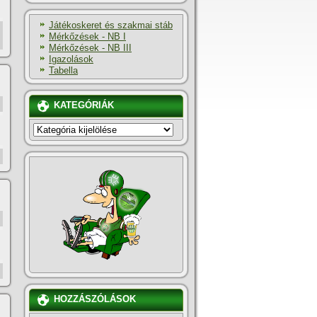
Játékoskeret és szakmai stáb
Mérkőzések - NB I
Mérkőzések - NB III
Igazolások
Tabella
KATEGÓRIÁK
KATEGÓRIÁK
HOZZÁSZÓLÁSOK