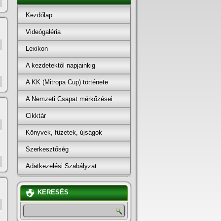
Kezdőlap
Videógaléria
Lexikon
A kezdetektől napjainkig
A KK (Mitropa Cup) története
A Nemzeti Csapat mérkőzései
Cikktár
Könyvek, füzetek, újságok
Szerkesztőség
Adatkezelési Szabályzat
KERESÉS