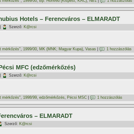
t mérkőzés"
,
1999/00
,
Bp. Honvéd (Kispest; KAC)
,
NB1
|
1 hozzászólás
anubius Hotels – Ferencváros – ELMARADT
|
Szerző:
K@rcsi
t mérkőzés"
,
1999/00
,
MK (MNK; Magyar Kupa)
,
Vasas
|
1 hozzászólás
 Pécsi MFC (edzőmérkőzés)
|
Szerző:
K@rcsi
t mérkőzés"
,
1998/99
,
edzőmérkőzés
,
Pécsi MSC
|
1 hozzászólás
– Ferencváros – ELMARADT
Szerző:
K@rcsi