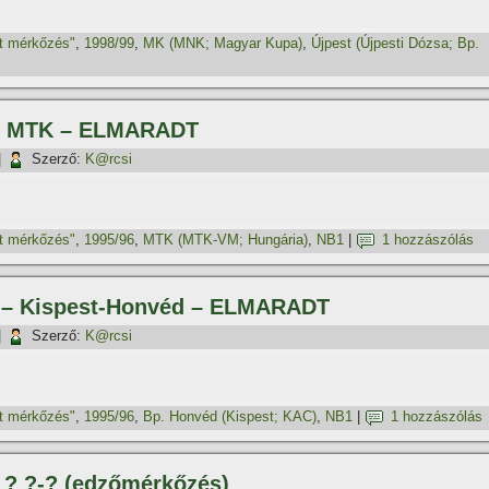
t mérkőzés"
,
1998/99
,
MK (MNK; Magyar Kupa)
,
Újpest (Újpesti Dózsa; Bp.
s – MTK – ELMARADT
|
Szerző:
K@rcsi
t mérkőzés"
,
1995/96
,
MTK (MTK-VM; Hungária)
,
NB1
|
1 hozzászólás
os – Kispest-Honvéd – ELMARADT
|
Szerző:
K@rcsi
t mérkőzés"
,
1995/96
,
Bp. Honvéd (Kispest; KAC)
,
NB1
|
1 hozzászólás
– ? ?-? (edzőmérkőzés)