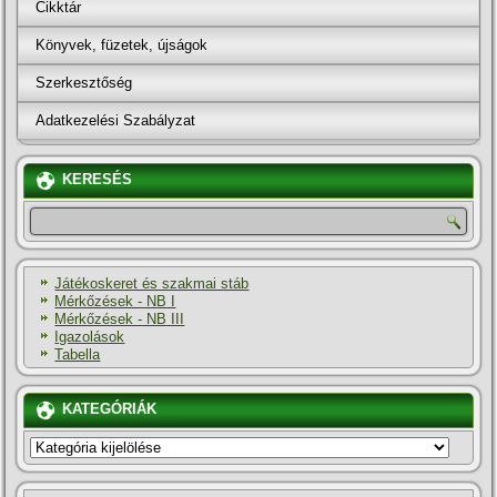
Cikktár
Könyvek, füzetek, újságok
Szerkesztőség
Adatkezelési Szabályzat
KERESÉS
Játékoskeret és szakmai stáb
Mérkőzések - NB I
Mérkőzések - NB III
Igazolások
Tabella
KATEGÓRIÁK
KATEGÓRIÁK