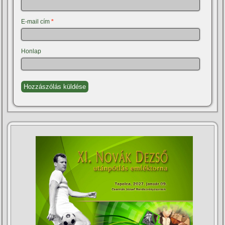
E-mail cím
*
Honlap