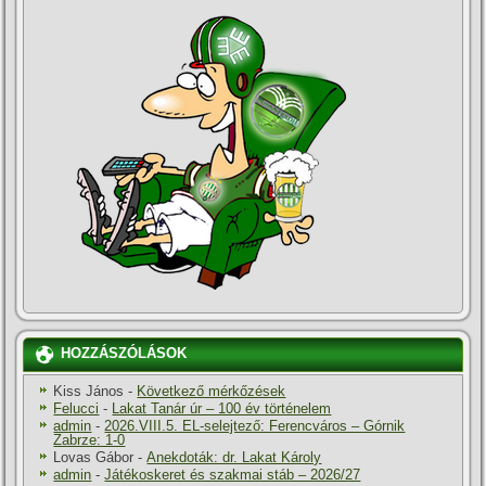
HOZZÁSZÓLÁSOK
Kiss János
-
Következő mérkőzések
Felucci
-
Lakat Tanár úr – 100 év történelem
admin
-
2026.VIII.5. EL-selejtező: Ferencváros – Górnik
Zabrze: 1-0
Lovas Gábor
-
Anekdoták: dr. Lakat Károly
admin
-
Játékoskeret és szakmai stáb – 2026/27