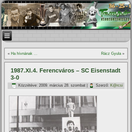
«
Ha hí­vnának …
Rácz Gyula
»
1987.XI.4. Ferencváros – SC Eisenstadt
3-0
Közzétéve:
2009. március 28. szombat
|
Szerző:
K@rcsi