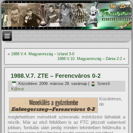
«
1988.V.4. Magyarország – Izland 3-0
1988.V.10. Magyarország – Dánia 2-2
»
1988.V.7. ZTE – Ferencváros 0-2
Közzétéve:
2009. március 29. vasárnap
|
Szerző:
K@rcsi
Küzdelmes,
de
meglehetősen mérsékelt szinvonalu mérkőzést láthattak a
nézők. Már az első félidőben is az FTC játszott valamivel
jobban, fordulás után pedig minden tekintetben felülmulta a
harmatgyenge teljesitményt nyujtó egerszegi együttest.