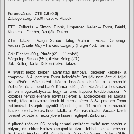
Ferencváros – ZTE 2:0 (0:0)
Zalaegerszeg, 3.500 néző, v: Plasek
FTC:
Zsiborás – Simon, Pintér, Limperger, Keller – Topor, Bánki,
Kincses – Fischer, Dzurják, Dukon
ZTE:
Balázs – Varga, Szabó, Balog, Molnár – Rózsa, Csepregi,
Vadász (Szalai 69.) – Farkas, Czigány (Purger 46.), Kámán
Gól: Fischer (60.), Pintér (69. – 11-esből)
Sárga lap: Simon (55.), illetve Balog (70.)
Jók: Keller, Bánki, Dukon illetve Balázs
A nyarat idéző időben lagymatag iramban, idegesen kezdtek a
csapatok. A 4. percben Topor beivelését Dzurják nem érte el fejjel
az ötösön. Válaszként Rózsa beadása elszállt a kimozduló
Zsiborás és a berobbanó Kámán előtt, ám Vadászt a becsuszó
Simon megakadályozta, hogy az üres kapuba továbbithasson. A
közepes tempó ellenére egymást érték a labdakezelési és átadási
hibák, főleg a hazaiak tüntek ki ezen a téren. A 34. percben Topor
inditásával Dzurják egyedül lépett ki, de 14 m-ről a kimozduló
Balázs fölött a keresztlécet találta el. A másik oldalon Vadász távoli
lövését öklözte a mezőnybe a kissé meglepett Zsiborás.
A pihenő után az 55. percig semmi emlitésre méltó nem történt a
pályán, ám ekkor Balázs kapujból kifutva – lábbal – csak nehezen
tisztázott Fischer elől. Az ellenakció során Simon földre küldte