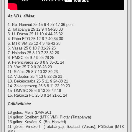
Az NB I. állása:
1. Bp. Honvéd 25 15 6 4 37-17 36 pont
2. Tatabánya 25 12 9 4 54-28 33
3. U. Dózsa 25 11 10 4 44-25 32
4. Rába ETO 25 12 6 7 40-34 30
5. MTK VM 25 12 4 9 46-43 28
6. Vasas 25 8 10 7 31-29 26
7. Haladás 25 8 10 7 33-32 26
8. PMSC 25 9 7 9 25-28 25
9. Ferencváros 25 8 8 9 35-31 24
10. Vác 25 7 9 9 26-28 23
11. Siófok 25 8 7 10 32-39 23
12. Videoton 25 4 13 8 22-26 21
13. Békéscsaba 25 5 11 9 24-38 21
14. Zalaegerszeg 25 6 8 11 22-29 20
15. DMVSC 25 6 6 13 28-42 18
16. Rákóczi FC 25 3 8 14 21-51 14
Góllövőlista:
18 gólos: Melis (DMVSC)
14 gólos: Szeibert (MTK VM), Plotár (Tatabánya)
13 gólos: Kovács K. (Bp. Honvéd)
11 gólos: Vincze I. (Tatabánya), Szabadi (Vasas), Pölöskei (MTK
VM)