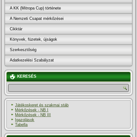
A KK (Mitropa Cup) története
A Nemzeti Csapat mérkőzései
Cikktár
Könyvek, füzetek, újságok
Szerkesztőség
Adatkezelési Szabályzat
KERESÉS
Játékoskeret és szakmai stáb
Mérkőzések - NB I
Mérkőzések - NB III
Igazolások
Tabella