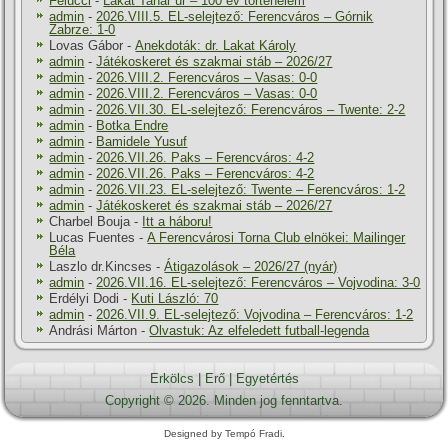
Felucci
-
Lakat Tanár úr – 100 év történelem
admin
-
2026.VIII.5. EL-selejtező: Ferencváros – Górnik
Zabrze: 1-0
Lovas Gábor
-
Anekdoták: dr. Lakat Károly
admin
-
Játékoskeret és szakmai stáb – 2026/27
admin
-
2026.VIII.2. Ferencváros – Vasas: 0-0
admin
-
2026.VIII.2. Ferencváros – Vasas: 0-0
admin
-
2026.VII.30. EL-selejtező: Ferencváros – Twente: 2-2
admin
-
Botka Endre
admin
-
Bamidele Yusuf
admin
-
2026.VII.26. Paks – Ferencváros: 4-2
admin
-
2026.VII.26. Paks – Ferencváros: 4-2
admin
-
2026.VII.23. EL-selejtező: Twente – Ferencváros: 1-2
admin
-
Játékoskeret és szakmai stáb – 2026/27
Charbel Bouja
-
Itt a háboru!
Lucas Fuentes
-
A Ferencvárosi Torna Club elnökei: Mailinger
Béla
Laszlo dr.Kincses
-
Átigazolások – 2026/27 (nyár)
admin
-
2026.VII.16. EL-selejtező: Ferencváros – Vojvodina: 3-0
Erdélyi Dodi
-
Kuti László: 70
admin
-
2026.VII.9. EL-selejtező: Vojvodina – Ferencváros: 1-2
Andrási Márton
-
Olvastuk: Az elfeledett futball-legenda
Erkölcs
|
Erő
|
Egyetértés
Copyright © 2026. Minden jog fenntartva.
Designed by Tempó Fradi.