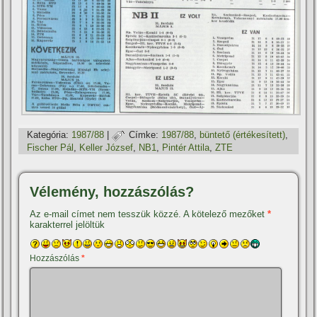
Kategória:
1987/88
|
Címke:
1987/88
,
büntető (értékesí­tett)
,
Fischer Pál
,
Keller József
,
NB1
,
Pintér Attila
,
ZTE
Vélemény, hozzászólás?
Az e-mail címet nem tesszük közzé.
A kötelező mezőket
*
karakterrel jelöltük
Hozzászólás
*