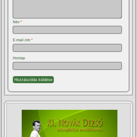
Név
*
E-mail cím
*
Honlap