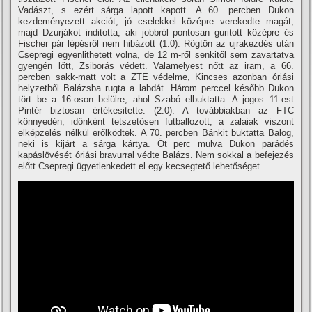
Vadászt, s ezért sárga lapott kapott. A 60. percben Dukon
kezdeményezett akciót, jó cselekkel középre verekedte magát,
majd Dzurjákot inditotta, aki jobbról pontosan guritott középre és
Fischer pár lépésről nem hibázott (1:0). Rögtön az ujrakezdés után
Csepregi egyenlithetett volna, de 12 m-ről senkitől sem zavartatva
gyengén lőtt, Zsiborás védett. Valamelyest nőtt az iram, a 66.
percben sakk-matt volt a ZTE védelme, Kincses azonban óriási
helyzetből Balázsba rugta a labdát. Három perccel később Dukon
tört be a 16-oson belülre, ahol Szabó elbuktatta. A jogos 11-est
Pintér biztosan értékesitette. (2:0). A továbbiakban az FTC
könnyedén, időnként tetszetősen futballozott, a zalaiak viszont
elképzelés nélkül erőlködtek. A 70. percben Bánkit buktatta Balog,
neki is kijárt a sárga kártya. Öt perc mulva Dukon parádés
kapáslövését óriási bravurral védte Balázs. Nem sokkal a befejezés
előtt Csepregi ügyetlenkedett el egy kecsegtető lehetőséget.