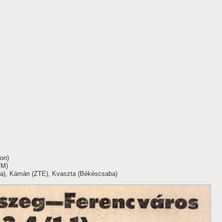
ton)
VM)
nya), Kámán (ZTE), Kvaszta (Békéscsaba)