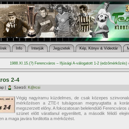
í­rek
Info
Interjúk
Jegyzetek
Kép, Könyv & Videotár
1988.XI.15.(?) Ferencváros – Ifjúsági A-válogatott 1-2 (edzőmérkőzés)
ros 2-4
nap
|
Szerző:
K@rcsi
Végig nagyiramu küzdelmes, de csak közepes szinvonal
mérkőzésen a ZTE-t tulságosan megnyugtatta a korá
megszerzett előny. A fokozatosan belelendülő Ferencváros 
szünet előtt váratlanul egyenlitett, a második félidő elejé
 a maga javára forditotta a mérkőzést.