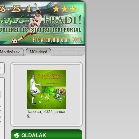
Mérkőzések
Múltidéző
»
u
n
Tapolca, 2027. január
a
9.
n
OLDALAK