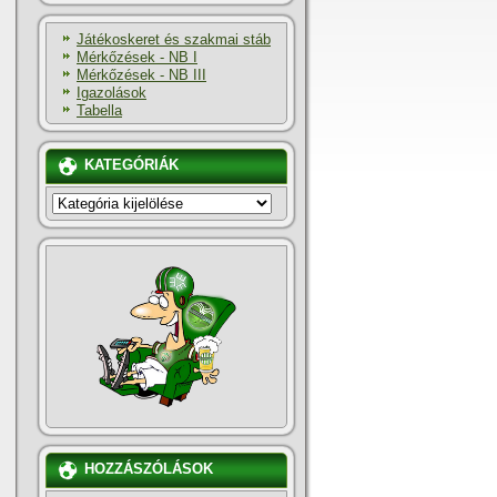
Játékoskeret és szakmai stáb
Mérkőzések - NB I
Mérkőzések - NB III
Igazolások
Tabella
KATEGÓRIÁK
KATEGÓRIÁK
HOZZÁSZÓLÁSOK