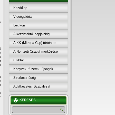
Kezdőlap
Videógaléria
s
Lexikon
A kezdetektől napjainkig
A KK (Mitropa Cup) története
ó
A Nemzeti Csapat mérkőzései
n
s
Cikktár
r
r
Könyvek, füzetek, újságok
a
Szerkesztőség
e
k
Adatkezelési Szabályzat
-
i
z
KERESÉS