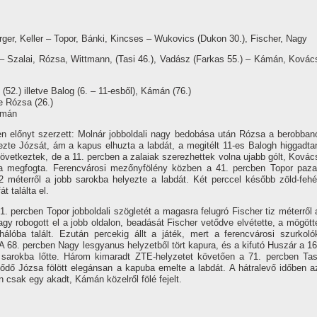
erger, Keller – Topor, Bánki, Kincses – Wukovics (Dukon 30.), Fischer, Nagy
– Szalai, Rózsa, Wittmann, (Tasi 46.), Vadász (Farkas 55.) – Kámán, Kovác
 (52.) illetve Balog (6. – 11-esből), Kámán (76.)
ve Rózsa (26.)
Kámán
n előnyt szerzett: Molnár jobboldali nagy bedobása után Rózsa a berobban
lezte Józsát, ám a kapus elhuzta a labdát, a megitélt 11-es Balogh higgadta
következtek, de a 11. percben a zalaiak szerezhettek volna ujabb gólt, Kovác
a megfogta. Ferencvárosi mezőnyfölény közben a 41. percben Topor paza
12 méterről a jobb sarokba helyezte a labdát. Két perccel később zöld-fehé
 találta el.
. percben Topor jobboldali szögletét a magasra felugró Fischer tiz méterről 
agy robogott el a jobb oldalon, beadását Fischer vetődve elvétette, a mögött
lóba talált. Ezután percekig állt a játék, mert a ferencvárosi szurkoló
A 68. percben Nagy lesgyanus helyzetből tört kapura, és a kifutó Huszár a 16
l sarokba lőtte. Három kimaradt ZTE-helyzetet követően a 71. percben Tas
tődő Józsa fölött elegánsan a kapuba emelte a labdát. A hátralevő időben a
csak egy akadt, Kámán közelről fölé fejelt.