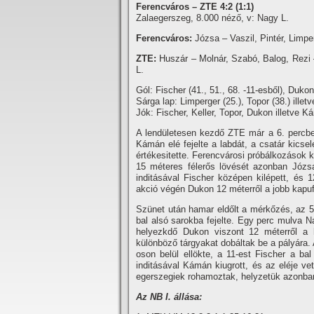
Ferencváros – ZTE 4:2 (1:1)
Zalaegerszeg, 8.000 néző, v: Nagy L.
Ferencváros:
Józsa – Vaszil, Pintér, Limp
ZTE:
Huszár – Molnár, Szabó, Balog, Rezi 
L.
Gól: Fischer (41., 51., 68. -11-esből), Dukon
Sárga lap: Limperger (25.), Topor (38.) illet
Jók: Fischer, Keller, Topor, Dukon illetve 
A lendületesen kezdő ZTE már a 6. percbe
Kámán elé fejelte a labdát, a csatár kicse
értékesitette. Ferencvárosi próbálkozások 
15 méteres félerős lövését azonban Józs
inditásával Fischer középen kilépett, és 
akció végén Dukon 12 méterről a jobb kapufát
Szünet után hamar eldőlt a mérkőzés, az 51
bal alsó sarokba fejelte. Egy perc mulva N
helyezkdő Dukon viszont 12 méterről a há
különböző tárgyakat dobáltak be a pályára. 
oson belül ellökte, a 11-est Fischer a ba
inditásával Kámán kiugrott, és az eléje ve
egerszegiek rohamoztak, helyzetük azonban 
Az NB I. állása: