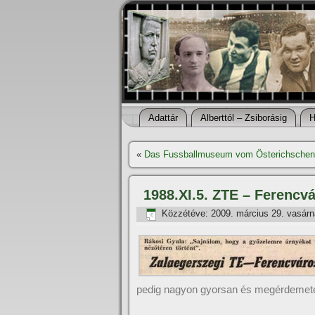
Adattár
Alberttól – Zsiborásig
H
«
Das Fussballmuseum vom Österichschen
1988.XI.5. ZTE – Ferencvá
Közzétéve:
2009. március 29. vasár
pedig nagyon gyorsan és megérdemeten