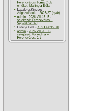
Ferencvárosi Torna Club
elnökei: Mailinger Béla
Laszlo dr.Kincses
-
Átigazolások – 2026/27 (nyár)
admin
-
2026.VII.16. EL-
selejtező: Ferencváros –
Vojvodina: 3-0
Erdélyi Dodi
-
Kuti László: 70
admin
-
2026.VII.9. EL-
selejtező: Vojvodina –
Ferencváros: 1-2