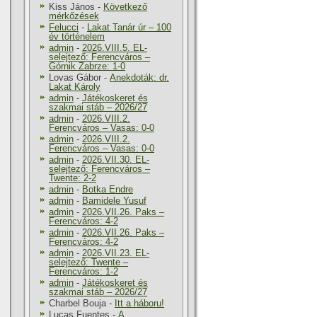
Kiss János
-
Következő
mérkőzések
Felucci
-
Lakat Tanár úr – 100
év történelem
admin
-
2026.VIII.5. EL-
selejtező: Ferencváros –
Górnik Zabrze: 1-0
Lovas Gábor
-
Anekdoták: dr.
Lakat Károly
admin
-
Játékoskeret és
szakmai stáb – 2026/27
admin
-
2026.VIII.2.
Ferencváros – Vasas: 0-0
admin
-
2026.VIII.2.
Ferencváros – Vasas: 0-0
admin
-
2026.VII.30. EL-
selejtező: Ferencváros –
Twente: 2-2
admin
-
Botka Endre
admin
-
Bamidele Yusuf
admin
-
2026.VII.26. Paks –
Ferencváros: 4-2
admin
-
2026.VII.26. Paks –
Ferencváros: 4-2
admin
-
2026.VII.23. EL-
selejtező: Twente –
Ferencváros: 1-2
admin
-
Játékoskeret és
szakmai stáb – 2026/27
Charbel Bouja
-
Itt a háboru!
Lucas Fuentes
-
A