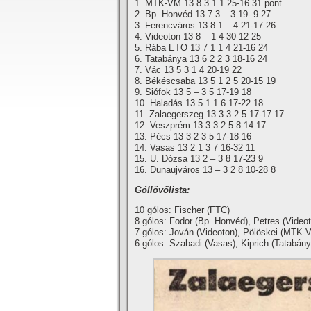
1. MTK-VM 13 8 3 1 1 25-16 31 pont
2. Bp. Honvéd 13 7 3 – 3 19- 9 27
3. Ferencváros 13 8 1 – 4 21-17 26
4. Videoton 13 8 – 1 4 30-12 25
5. Rába ETO 13 7 1 1 4 21-16 24
6. Tatabánya 13 6 2 2 3 18-16 24
7. Vác 13 5 3 1 4 20-19 22
8. Békéscsaba 13 5 1 2 5 20-15 19
9. Siófok 13 5 – 3 5 17-19 18
10. Haladás 13 5 1 1 6 17-22 18
11. Zalaegerszeg 13 3 3 2 5 17-17 17
12. Veszprém 13 3 3 2 5 8-14 17
13. Pécs 13 3 2 3 5 17-18 16
14. Vasas 13 2 1 3 7 16-32 11
15. U. Dózsa 13 2 – 3 8 17-23 9
16. Dunaujváros 13 – 3 2 8 10-28 8
Góllövőlista:
10 gólos: Fischer (FTC)
8 gólos: Fodor (Bp. Honvéd), Petres (Video
7 gólos: Jován (Videoton), Pölöskei (MTK-
6 gólos: Szabadi (Vasas), Kiprich (Tatabá