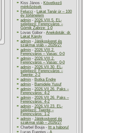
Kiss János
-
Következő
mérkőzések
Felucci
-
Lakat Tanár úr – 100
év történelem
admin
-
2026.VIII.5. EL-
selejtező: Ferencváros –
Górnik Zabrze: 1-0
Lovas Gábor
-
Anekdoták: dr.
Lakat Károly
admin
-
Játékoskeret és
szakmai stáb – 2026/27
admin
-
2026.VIII.2.
Ferencváros – Vasas: 0-0
admin
-
2026.VIII.2.
Ferencváros – Vasas: 0-0
admin
-
2026.VII.30. EL-
selejtező: Ferencváros –
Twente: 2-2
admin
-
Botka Endre
admin
-
Bamidele Yusuf
admin
-
2026.VII.26. Paks –
Ferencváros: 4-2
admin
-
2026.VII.26. Paks –
Ferencváros: 4-2
admin
-
2026.VII.23. EL-
selejtező: Twente –
Ferencváros: 1-2
admin
-
Játékoskeret és
szakmai stáb – 2026/27
Charbel Bouja
-
Itt a háboru!
Lucas Fuentes
-
A