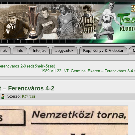
í­rek
Info
Interjúk
Jegyzetek
Kép, Könyv & Videotár
 Ferencváros 2-0 (edzőmérkőzés)
1989.VII.22. NT, Germinal Ekeren – Ferencváros 3-4
t – Ferencváros 4-2
Szerző:
K@rcsi