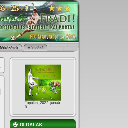
Mérkőzések
Múltidéző
»
Tapolca, 2027. január
9.
OLDALAK