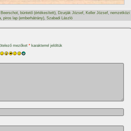
,
Beerschot
,
büntető (értékesí­tett)
,
Dzurják József
,
Keller József
,
nemzetközi
a
,
piros lap (emberhátrány)
,
Szabadi László
ötelező mezőket
*
karakterrel jelöltük