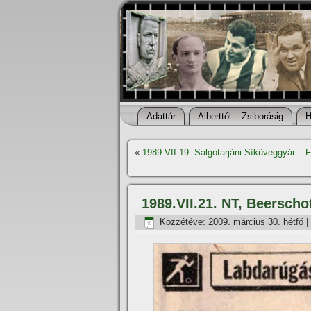
Adattár
Alberttól – Zsiborásig
H
«
1989.VII.19. Salgótarjáni Síküveggyár –
1989.VII.21. NT, Beerscho
Közzétéve:
2009. március 30. hétfő
|