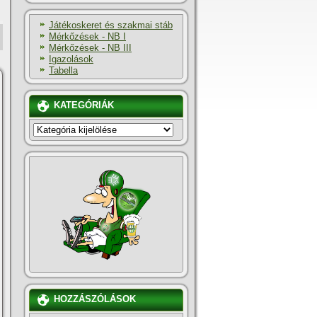
Játékoskeret és szakmai stáb
Mérkőzések - NB I
Mérkőzések - NB III
Igazolások
Tabella
KATEGÓRIÁK
KATEGÓRIÁK
HOZZÁSZÓLÁSOK