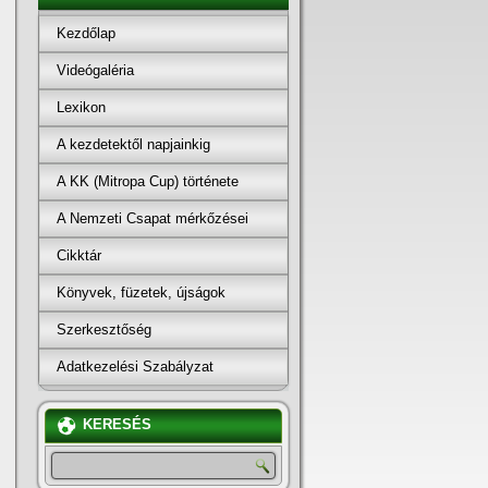
Kezdőlap
Videógaléria
Lexikon
A kezdetektől napjainkig
A KK (Mitropa Cup) története
A Nemzeti Csapat mérkőzései
Cikktár
Könyvek, füzetek, újságok
Szerkesztőség
Adatkezelési Szabályzat
KERESÉS