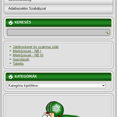
Adatkezelési Szabályzat
KERESÉS
Játékoskeret és szakmai stáb
Mérkőzések - NB I
Mérkőzések - NB III
Igazolások
Tabella
KATEGÓRIÁK
KATEGÓRIÁK