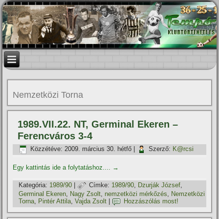
Nemzetközi Torna
1989.VII.22. NT, Germinal Ekeren –
Ferencváros 3-4
Közzétéve:
2009. március 30. hétfő
|
Szerző:
K@rcsi
Egy kattintás ide a folytatáshoz....
→
Kategória:
1989/90
|
Címke:
1989/90
,
Dzurják József
,
Germinal Ekeren
,
Nagy Zsolt
,
nemzetközi mérkőzés
,
Nemzetközi
Torna
,
Pintér Attila
,
Vajda Zsolt
|
Hozzászólás most!