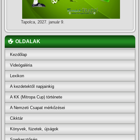
Tapolca, 2027. január 9.
OLDALAK
Kezdőlap
Videógaléria
Lexikon
A kezdetektől napjainkig
A KK (Mitropa Cup) története
A Nemzeti Csapat mérkőzései
Cikktár
Könyvek, füzetek, újságok
Szerkesztőség