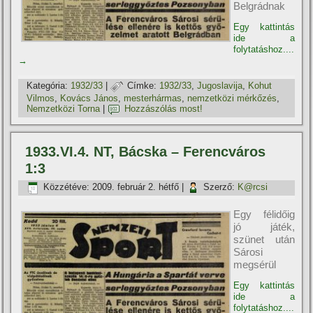
Belgrádnak
Egy kattintás
ide a
folytatáshoz....
→
Kategória:
1932/33
|
Címke:
1932/33
,
Jugoslavija
,
Kohut
Vilmos
,
Kovács János
,
mesterhármas
,
nemzetközi mérkőzés
,
Nemzetközi Torna
|
Hozzászólás most!
1933.VI.4. NT, Bácska – Ferencváros
1:3
Közzétéve:
2009. február 2. hétfő
|
Szerző:
K@rcsi
Egy félidőig
jó játék,
szünet után
Sárosi
megsérül
Egy kattintás
ide a
folytatáshoz....