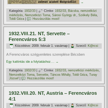
→
Kategória:
1932/33
|
Címke:
1932/33
,
Bácska
,
nemzetközi
mérkőzés
,
Nemzetközi Torna
,
Sárosi György dr.
,
Székely Béla
,
Toldi Géza
|
Hozzászólás most!
1932.VIII.21. NT, Servette –
Ferencváros 5:3
Közzétéve:
2009. február 1. vasárnap
|
Szerző:
K@rcsi
A Ferencváros szégyenletes szereplése Bécsben
Egy kattintás ide a folytatáshoz....
→
Kategória:
1932/33
|
Címke:
1932/33
,
nemzetközi mérkőzés
,
Nemzetközi Torna
,
Servette
,
Táncos Mihály
,
Toldi Géza
,
Turay
József
|
Hozzászólás most!
1932.VIII.20. NT, Austria – Ferencváros
4:1
Közzétéve:
2009. február 1. vasárnap
|
Szerző:
K@rcsi