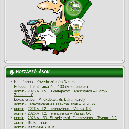
HOZZÁSZÓLÁSOK
Kiss János
-
Következő mérkőzések
Felucci
-
Lakat Tanár úr – 100 év történelem
admin
-
2026.VIII.5. EL-selejtező: Ferencváros – Górnik
Zabrze: 1-0
Lovas Gábor
-
Anekdoták: dr. Lakat Károly
admin
-
Játékoskeret és szakmai stáb – 2026/27
admin
-
2026.VIII.2. Ferencváros – Vasas: 0-0
admin
-
2026.VIII.2. Ferencváros – Vasas: 0-0
admin
-
2026.VII.30. EL-selejtező: Ferencváros – Twente: 2-2
admin
-
Botka Endre
admin
-
Bamidele Yusuf