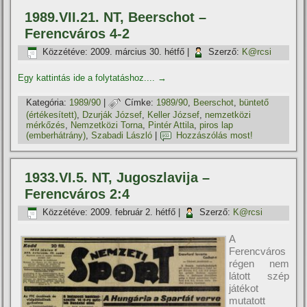
1989.VII.21. NT, Beerschot –
Ferencváros 4-2
Közzétéve:
2009. március 30. hétfő
|
Szerző:
K@rcsi
Egy kattintás ide a folytatáshoz....
→
Kategória:
1989/90
|
Címke:
1989/90
,
Beerschot
,
büntető
(értékesí­tett)
,
Dzurják József
,
Keller József
,
nemzetközi
mérkőzés
,
Nemzetközi Torna
,
Pintér Attila
,
piros lap
(emberhátrány)
,
Szabadi László
|
Hozzászólás most!
1933.VI.5. NT, Jugoszlavija –
Ferencváros 2:4
Közzétéve:
2009. február 2. hétfő
|
Szerző:
K@rcsi
A
Ferencváros
régen nem
látott szép
játékot
mutatott