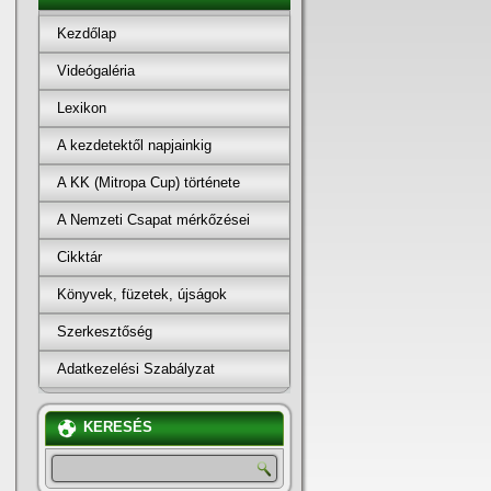
Kezdőlap
Videógaléria
Lexikon
A kezdetektől napjainkig
A KK (Mitropa Cup) története
A Nemzeti Csapat mérkőzései
Cikktár
Könyvek, füzetek, újságok
Szerkesztőség
Adatkezelési Szabályzat
KERESÉS