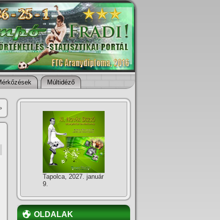
Mérkőzések
Múltidéző
»
Tapolca, 2027. január
9.
OLDALAK