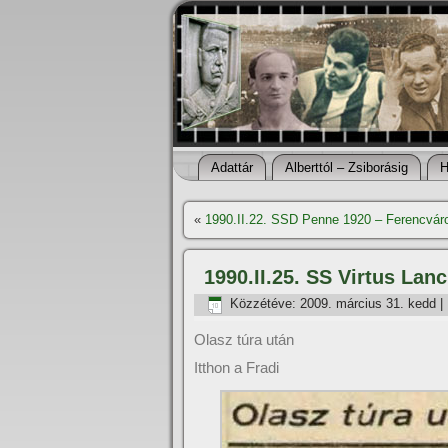
Adattár
Alberttól – Zsiborásig
H
«
1990.II.22. SSD Penne 1920 – Ferencvár
1990.II.25. SS Virtus Lan
Közzétéve:
2009. március 31. kedd
|
Olasz túra után
Itthon a Fradi