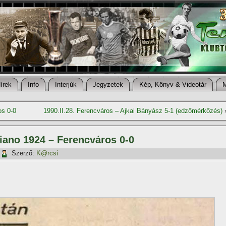
í­rek
Info
Interjúk
Jegyzetek
Kép, Könyv & Videotár
os 0-0
1990.II.28. Ferencváros – Ajkai Bányász 5-1 (edzőmérkőzés)
ciano 1924 – Ferencváros 0-0
Szerző:
K@rcsi