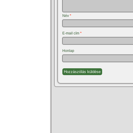
Név
*
E-mail cím
*
Honlap