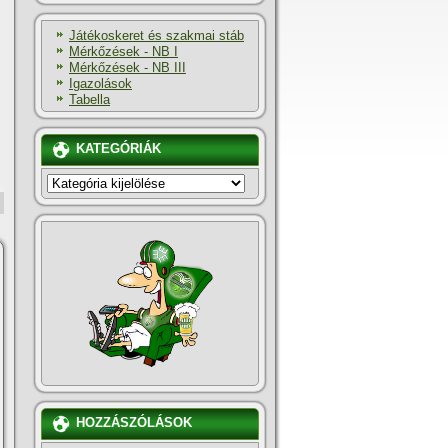
Játékoskeret és szakmai stáb
Mérkőzések - NB I
Mérkőzések - NB III
Igazolások
Tabella
KATEGÓRIÁK
KATEGÓRIÁK
HOZZÁSZÓLÁSOK