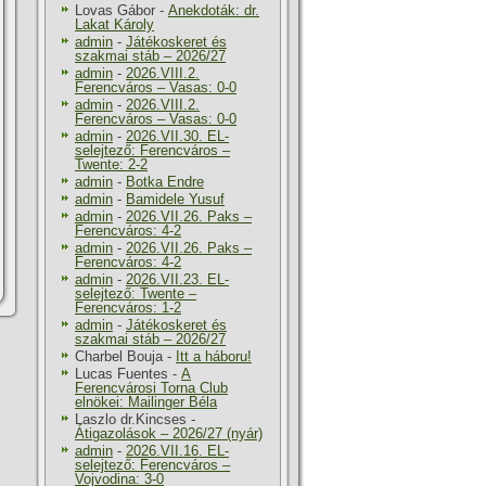
Lovas Gábor
-
Anekdoták: dr.
Lakat Károly
admin
-
Játékoskeret és
szakmai stáb – 2026/27
admin
-
2026.VIII.2.
Ferencváros – Vasas: 0-0
admin
-
2026.VIII.2.
Ferencváros – Vasas: 0-0
admin
-
2026.VII.30. EL-
selejtező: Ferencváros –
Twente: 2-2
admin
-
Botka Endre
admin
-
Bamidele Yusuf
admin
-
2026.VII.26. Paks –
Ferencváros: 4-2
admin
-
2026.VII.26. Paks –
Ferencváros: 4-2
admin
-
2026.VII.23. EL-
selejtező: Twente –
Ferencváros: 1-2
admin
-
Játékoskeret és
szakmai stáb – 2026/27
Charbel Bouja
-
Itt a háboru!
Lucas Fuentes
-
A
Ferencvárosi Torna Club
elnökei: Mailinger Béla
Laszlo dr.Kincses
-
Átigazolások – 2026/27 (nyár)
admin
-
2026.VII.16. EL-
selejtező: Ferencváros –
Vojvodina: 3-0