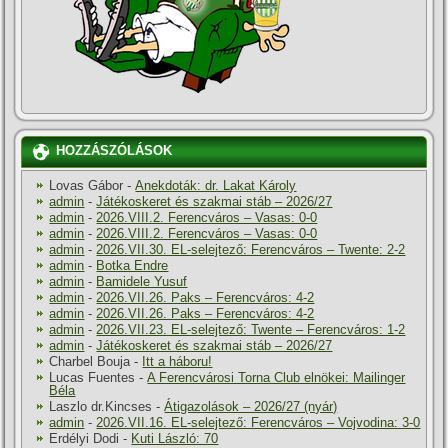
HOZZÁSZÓLÁSOK
Lovas Gábor
-
Anekdoták: dr. Lakat Károly
admin
-
Játékoskeret és szakmai stáb – 2026/27
admin
-
2026.VIII.2. Ferencváros – Vasas: 0-0
admin
-
2026.VIII.2. Ferencváros – Vasas: 0-0
admin
-
2026.VII.30. EL-selejtező: Ferencváros – Twente: 2-2
admin
-
Botka Endre
admin
-
Bamidele Yusuf
admin
-
2026.VII.26. Paks – Ferencváros: 4-2
admin
-
2026.VII.26. Paks – Ferencváros: 4-2
admin
-
2026.VII.23. EL-selejtező: Twente – Ferencváros: 1-2
admin
-
Játékoskeret és szakmai stáb – 2026/27
Charbel Bouja
-
Itt a háboru!
Lucas Fuentes
-
A Ferencvárosi Torna Club elnökei: Mailinger
Béla
Laszlo dr.Kincses
-
Átigazolások – 2026/27 (nyár)
admin
-
2026.VII.16. EL-selejtező: Ferencváros – Vojvodina: 3-0
Erdélyi Dodi
-
Kuti László: 70