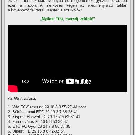
Nyilasi Tibor csapata könnyed és megérdemelt győzelmet aratott
ezen a napon. A mérkőzés végén az eredményjelző táblán
a következő felirattal üzentek a szurkolók:
„Nyilasi Tibi, maradj velünk!”
Az NB I. állása:
1. Vác FC-Samsung 29 18 8 3 55-27 44 pont
2. Békéscsabai EFC 29 19 3 7 68-28 41
3. Kispest-Honvéd FC 29 17 7 5 62-31 41
4. Ferencváros 29 16 5 8 50-30 37
5. ETO FC Győr 29 14 7 8 50-37 35
6. Újpesti TE 29 13 8 8 42-32 34