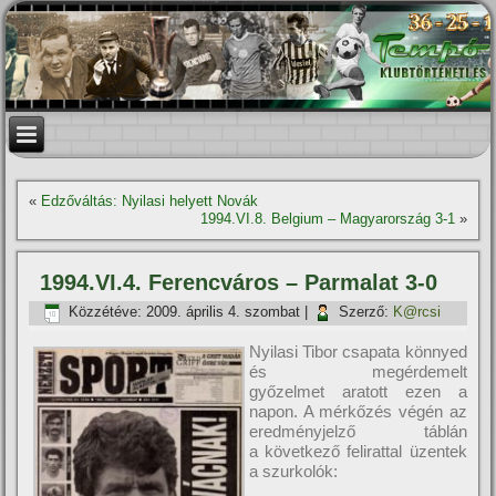
«
Edzőváltás: Nyilasi helyett Novák
1994.VI.8. Belgium – Magyarország 3-1
»
1994.VI.4. Ferencváros – Parmalat 3-0
Közzétéve:
2009. április 4. szombat
|
Szerző:
K@rcsi
Nyilasi Tibor csapata könnyed
és megérdemelt
győzelmet aratott ezen a
napon. A mérkőzés végén az
eredményjelző táblán
a következő felirattal üzentek
a szurkolók: