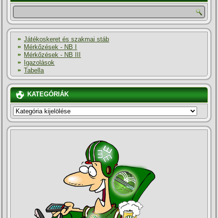
Játékoskeret és szakmai stáb
Mérkőzések - NB I
Mérkőzések - NB III
Igazolások
Tabella
KATEGÓRIÁK
KATEGÓRIÁK