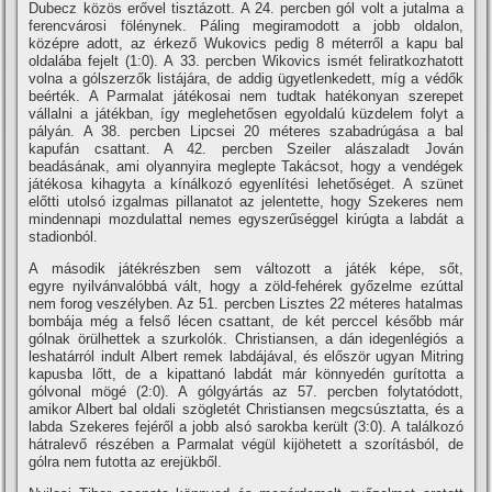
Dubecz közös erővel tisztázott. A 24. percben gól volt a jutalma a
ferencvárosi fölénynek. Páling megiramodott a jobb oldalon,
középre adott, az érkező Wukovics pedig 8 méterről a kapu bal
oldalába fejelt (1:0). A 33. percben Wikovics ismét feliratkozhatott
volna a gólszerzők listájára, de addig ügyetlenkedett, mí­g a védők
beérték. A Parmalat játékosai nem tudtak hatékonyan szerepet
vállalni a játékban, í­gy meglehetősen egyoldalú küzdelem folyt a
pályán. A 38. percben Lipcsei 20 méteres szabadrúgása a bal
kapufán csattant. A 42. percben Szeiler alászaladt Jován
beadásának, ami olyannyira meglepte Takácsot, hogy a vendégek
játékosa kihagyta a kí­nálkozó egyenlí­tési lehetőséget. A szünet
előtti utolsó izgalmas pillanatot az jelentette, hogy Szekeres nem
mindennapi mozdulattal nemes egyszerűséggel kirúgta a labdát a
stadionból.
A második játékrészben sem változott a játék képe, sőt,
egyre nyilvánvalóbbá vált, hogy a zöld-fehérek győzelme ezúttal
nem forog veszélyben. Az 51. percben Lisztes 22 méteres hatalmas
bombája még a felső lécen csattant, de két perccel később már
gólnak örülhettek a szurkolók. Christiansen, a dán idegenlégiós a
leshatárról indult Albert remek labdájával, és először ugyan Mitring
kapusba lőtt, de a kipattanó labdát már könnyedén gurí­totta a
gólvonal mögé (2:0). A gólgyártás az 57. percben folytatódott,
amikor Albert bal oldali szögletét Christiansen megcsúsztatta, és a
labda Szekeres fejéről a jobb alsó sarokba került (3:0). A találkozó
hátralevő részében a Parmalat végül kijöhetett a szorí­tásból, de
gólra nem futotta az erejükből.