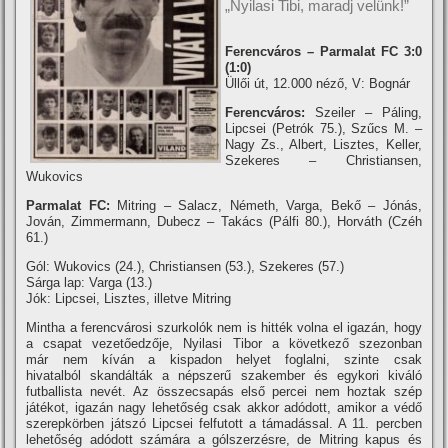
„Nyilasi Tibi, maradj velünk!”
Ferencváros – Parmalat FC 3:0
(1:0)
Üllői út, 12.000 néző, V: Bognár
Ferencváros:
Szeiler – Páling,
Lipcsei (Petrók 75.), Szűcs M. –
Nagy Zs., Albert, Lisztes, Keller,
Szekeres – Christiansen,
Wukovics
Parmalat FC:
Mitring – Salacz, Németh, Varga, Bekő – Jónás,
Jován, Zimmermann, Dubecz – Takács (Pálfi 80.), Horváth (Czéh
61.)
Gól: Wukovics (24.), Christiansen (53.), Szekeres (57.)
Sárga lap: Varga (13.)
Jók: Lipcsei, Lisztes, illetve Mitring
Mintha a ferencvárosi szurkolók nem is hitték volna el igazán, hogy
a csapat vezetőedzője, Nyilasi Tibor a következő szezonban
már nem kí­ván a kispadon helyet foglalni, szinte csak
hivatalból skandálták a népszerű szakember és egykori kiváló
futballista nevét. Az összecsapás első percei nem hoztak szép
játékot, igazán nagy lehetőség csak akkor adódott, amikor a védő
szerepkörben játszó Lipcsei felfutott a támadással. A 11. percben
lehetőség adódott számára a gólszerzésre, de Mitring kapus és