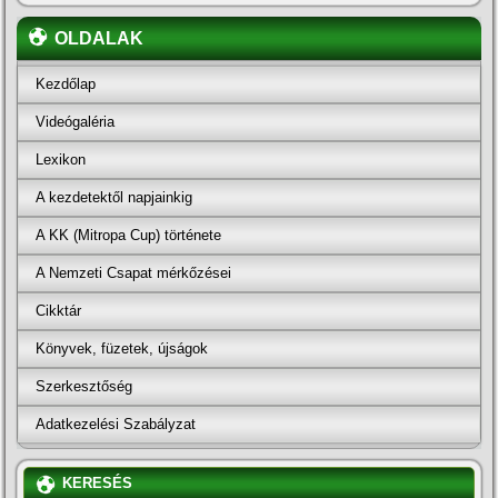
OLDALAK
Kezdőlap
Videógaléria
Lexikon
A kezdetektől napjainkig
A KK (Mitropa Cup) története
A Nemzeti Csapat mérkőzései
Cikktár
Könyvek, füzetek, újságok
Szerkesztőség
Adatkezelési Szabályzat
KERESÉS