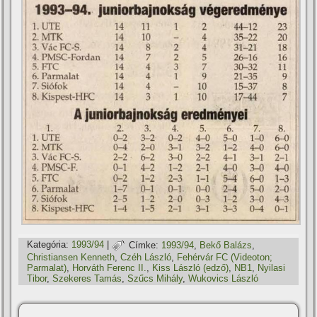
Kategória:
1993/94
|
Címke:
1993/94
,
Bekő Balázs
,
Christiansen Kenneth
,
Czéh László
,
Fehérvár FC (Videoton;
Parmalat)
,
Horváth Ferenc II.
,
Kiss László (edző)
,
NB1
,
Nyilasi
Tibor
,
Szekeres Tamás
,
Szűcs Mihály
,
Wukovics László