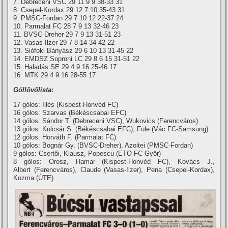
7. Debreceni VSC 29 11 9 9 38-33 31
8. Csepel-Kordax 29 12 7 10 35-43 31
9. PMSC-Fordan 29 7 10 12 22-37 24
10. Parmalat FC 28 7 9 13 32-46 23
11. BVSC-Dreher 29 7 9 13 31-51 23
12. Vasas-Ilzer 29 7 8 14 34-42 22
13. Siófoki Bányász 29 6 10 13 31-45 22
14. EMDSZ Soproni LC 29 8 6 15 31-51 22
15. Haladás SE 29 4 9 16 25-46 17
16. MTK 29 4 9 16 28-55 17
Góllövőlista:
17 gólos: Illés (Kispest-Honvéd FC)
16 gólos: Szarvas (Békéscsabai EFC)
14 gólos: Sándor T. (Debreceni VSC), Wukovics (Ferencváros)
13 gólos: Kulcsár S. (Békéscsabai EFC), Füle (Vác FC-Samsung)
12 gólos: Horváth F. (Parmalat FC)
10 gólos: Bognár Gy. (BVSC-Dreher), Azoitei (PMSC-Fordan)
9 gólos: Csertői, Klausz, Popescu (ETO FC Győr)
8 gólos: Orosz, Hamar (Kispest-Honvéd FC), Kovács J.,
Albert (Ferencváros), Claude (Vasas-Ilzer), Pena (Csepel-Kordax),
Kozma (ÚTE)