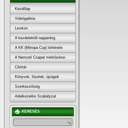
Kezdőlap
Videógaléria
Lexikon
A kezdetektől napjainkig
A KK (Mitropa Cup) története
A Nemzeti Csapat mérkőzései
Cikktár
Könyvek, füzetek, újságok
Szerkesztőség
Adatkezelési Szabályzat
KERESÉS