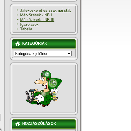
Játékoskeret és szakmai stáb
Mérkőzések - NB I
Mérkőzések - NB III
Igazolások
Tabella
KATEGÓRIÁK
KATEGÓRIÁK
HOZZÁSZÓLÁSOK