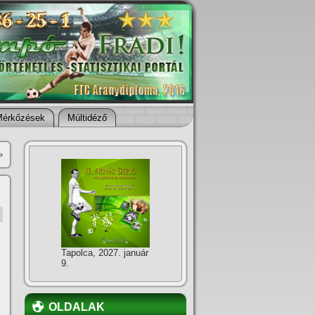
Mérkőzések
Múltidéző
»
Tapolca, 2027. január
9.
OLDALAK