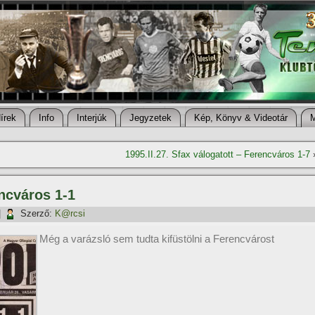
í­rek
Info
Interjúk
Jegyzetek
Kép, Könyv & Videotár
1995.II.27. Sfax válogatott – Ferencváros 1-7
encváros 1-1
|
Szerző:
K@rcsi
Még a varázsló sem tudta kifüstölni a Ferencvárost