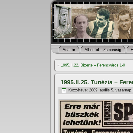
Adattár
Alberttól – Zsiborásig
H
«
1995.II.22. Bizerte – Ferencváros 1-0
1995.II.25. Tunézia – Fer
Közzétéve:
2009. április 5. vasárnap