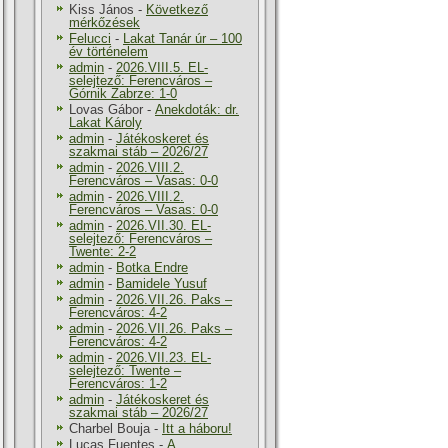
Kiss János
-
Következő
mérkőzések
Felucci
-
Lakat Tanár úr – 100
év történelem
admin
-
2026.VIII.5. EL-
selejtező: Ferencváros –
Górnik Zabrze: 1-0
Lovas Gábor
-
Anekdoták: dr.
Lakat Károly
admin
-
Játékoskeret és
szakmai stáb – 2026/27
admin
-
2026.VIII.2.
Ferencváros – Vasas: 0-0
admin
-
2026.VIII.2.
Ferencváros – Vasas: 0-0
admin
-
2026.VII.30. EL-
selejtező: Ferencváros –
Twente: 2-2
admin
-
Botka Endre
admin
-
Bamidele Yusuf
admin
-
2026.VII.26. Paks –
Ferencváros: 4-2
admin
-
2026.VII.26. Paks –
Ferencváros: 4-2
admin
-
2026.VII.23. EL-
selejtező: Twente –
Ferencváros: 1-2
admin
-
Játékoskeret és
szakmai stáb – 2026/27
Charbel Bouja
-
Itt a háboru!
Lucas Fuentes
-
A