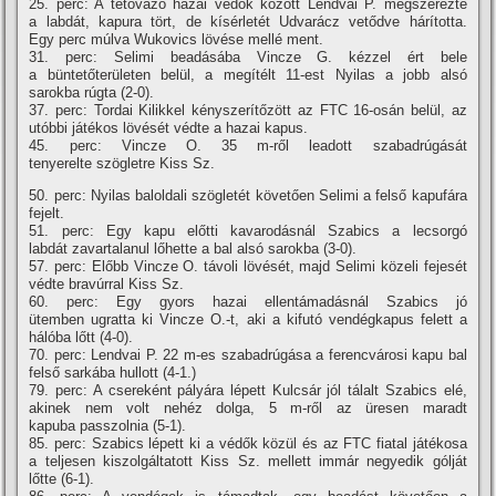
25. perc: A tétovázó hazai védők között Lendvai P. megszerezte
a labdát, kapura tört, de kí­sérletét Udvarácz vetődve hárí­totta.
Egy perc múlva Wukovics lövése mellé ment.
31. perc: Selimi beadásába Vincze G. kézzel ért bele
a büntetőterületen belül, a megí­télt 11-est Nyilas a jobb alsó
sarokba rúgta (2-0).
37. perc: Tordai Kilikkel kényszerí­tőzött az FTC 16-osán belül, az
utóbbi játékos lövését védte a hazai kapus.
45. perc: Vincze O. 35 m-ről leadott szabadrúgását
tenyerelte szögletre Kiss Sz.
50. perc: Nyilas baloldali szögletét követően Selimi a felső kapufára
fejelt.
51. perc: Egy kapu előtti kavarodásnál Szabics a lecsorgó
labdát zavartalanul lőhette a bal alsó sarokba (3-0).
57. perc: Előbb Vincze O. távoli lövését, majd Selimi közeli fejesét
védte bravúrral Kiss Sz.
60. perc: Egy gyors hazai ellentámadásnál Szabics jó
ütemben ugratta ki Vincze O.-t, aki a kifutó vendégkapus felett a
hálóba lőtt (4-0).
70. perc: Lendvai P. 22 m-es szabadrúgása a ferencvárosi kapu bal
felső sarkába hullott (4-1.)
79. perc: A csereként pályára lépett Kulcsár jól tálalt Szabics elé,
akinek nem volt nehéz dolga, 5 m-ről az üresen maradt
kapuba passzolnia (5-1).
85. perc: Szabics lépett ki a védők közül és az FTC fiatal játékosa
a teljesen kiszolgáltatott Kiss Sz. mellett immár negyedik gólját
lőtte (6-1).