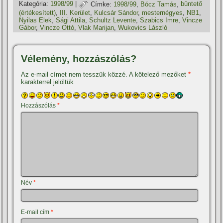
Kategória:
1998/99
|
Címke:
1998/99
,
Bócz Tamás
,
büntető
(értékesí­tett)
,
III. Kerület
,
Kulcsár Sándor
,
mesternégyes
,
NB1
,
Nyilas Elek
,
Sági Attila
,
Schultz Levente
,
Szabics Imre
,
Vincze
Gábor
,
Vincze Ottó
,
Vlak Marijan
,
Wukovics László
Vélemény, hozzászólás?
Az e-mail címet nem tesszük közzé.
A kötelező mezőket
*
karakterrel jelöltük
Hozzászólás
*
Név
*
E-mail cím
*