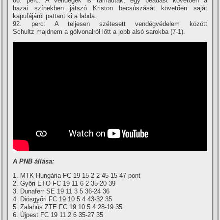
86. perc: A vendégek is támadtak, egy beadást követően a
hazai szí­nekben játszó Kriston becsúszását követően saját
kapufájáról pattant ki a labda.
92. perc: A teljesen szétesett vendégvédelem között
Schultz majdnem a gólvonalról lőtt a jobb alsó sarokba (7-1).
A PNB állása:
1. MTK Hungária FC 19 15 2 2 45-15 47 pont
2. Győri ETO FC 19 11 6 2 35-20 39
3. Dunaferr SE 19 11 3 5 36-24 36
4. Diósgyőri FC 19 10 5 4 43-32 35
5. Zalahús ZTE FC 19 10 5 4 28-19 35
6. Újpest FC 19 11 2 6 35-27 35