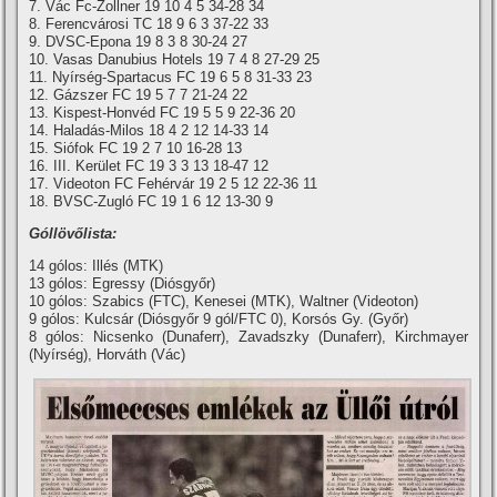
7. Vác Fc-Zollner 19 10 4 5 34-28 34
8. Ferencvárosi TC 18 9 6 3 37-22 33
9. DVSC-Epona 19 8 3 8 30-24 27
10. Vasas Danubius Hotels 19 7 4 8 27-29 25
11. Nyí­rség-Spartacus FC 19 6 5 8 31-33 23
12. Gázszer FC 19 5 7 7 21-24 22
13. Kispest-Honvéd FC 19 5 5 9 22-36 20
14. Haladás-Milos 18 4 2 12 14-33 14
15. Siófok FC 19 2 7 10 16-28 13
16. III. Kerület FC 19 3 3 13 18-47 12
17. Videoton FC Fehérvár 19 2 5 12 22-36 11
18. BVSC-Zugló FC 19 1 6 12 13-30 9
Góllövőlista:
14 gólos: Illés (MTK)
13 gólos: Egressy (Diósgyőr)
10 gólos: Szabics (FTC), Kenesei (MTK), Waltner (Videoton)
9 gólos: Kulcsár (Diósgyőr 9 gól/FTC 0), Korsós Gy. (Győr)
8 gólos: Nicsenko (Dunaferr), Zavadszky (Dunaferr), Kirchmayer
(Nyí­rség), Horváth (Vác)