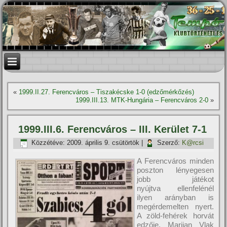
«
1999.II.27. Ferencváros – Tiszakécske 1-0 (edzőmérkőzés)
1999.III.13. MTK-Hungária – Ferencváros 2-0
»
1999.III.6. Ferencváros – III. Kerület 7-1
Közzétéve:
2009. április 9. csütörtök
|
Szerző:
K@rcsi
A Ferencváros minden
poszton lényegesen
jobb játékot
nyújtva ellenfelénél
ilyen arányban is
megérdemelten nyert.
A zöld-fehérek horvát
edzője, Marijan Vlak