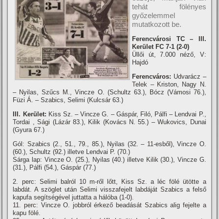
tehát fölényes
győzelemmel
mutatkozott be.
Ferencvárosi TC – III.
Kerület FC 7-1 (2-0)
Üllői út, 7.000 néző, V:
Hajdó
Ferencváros:
Udvarácz –
Telek – Kriston, Nagy N.
– Nyilas, Szűcs M., Vincze O. (Schultz 63.), Bócz (Vámosi 76.),
Füzi Á. – Szabics, Selimi (Kulcsár 63.)
III. Kerület:
Kiss Sz. – Vincze G. – Gáspár, Filó, Pálfi – Lendvai P.,
Tordai , Sági (Lázár 83.), Kilik (Kovács N. 55.) – Wukovics, Dunai
(Gyura 67.)
Gól: Szabics (2., 51., 79., 85.), Nyilas (32. – 11-esből), Vincze O.
(60.), Schultz (92.) illetve Lendvai P. (70.)
Sárga lap: Vincze O. (25.), Nyilas (40.) illetve Kilik (30.), Vincze G.
(31.), Pálfi (54.), Gáspár (77.)
2. perc: Selimi balról 10 m-ről lőtt, Kiss Sz. a léc fölé ütötte a
labdát. A szöglet után Selimi visszafejelt labdáját Szabics a felső
kapufa segí­tségével juttatta a hálóba (1-0).
11. perc: Vincze O. jobbról érkező beadását Szabics alig fejelte a
kapu fölé.