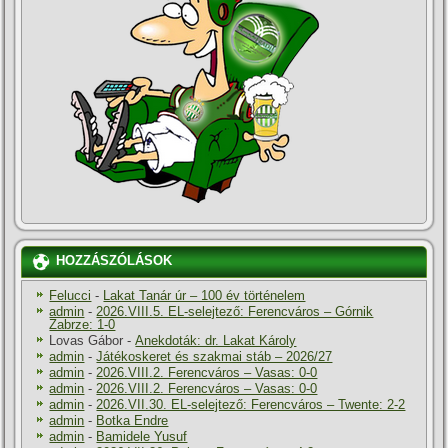
HOZZÁSZÓLÁSOK
Felucci
-
Lakat Tanár úr – 100 év történelem
admin
-
2026.VIII.5. EL-selejtező: Ferencváros – Górnik
Zabrze: 1-0
Lovas Gábor
-
Anekdoták: dr. Lakat Károly
admin
-
Játékoskeret és szakmai stáb – 2026/27
admin
-
2026.VIII.2. Ferencváros – Vasas: 0-0
admin
-
2026.VIII.2. Ferencváros – Vasas: 0-0
admin
-
2026.VII.30. EL-selejtező: Ferencváros – Twente: 2-2
admin
-
Botka Endre
admin
-
Bamidele Yusuf