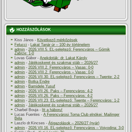
HOZZÁSZÓLÁSOK
Kiss János
-
Következő mérkőzések
Felucci
-
Lakat Tanár úr – 100 év történelem
admin
-
2026.VIII.5. EL-selejtező: Ferencváros – Górnik
Zabrze: 1-0
Lovas Gábor
-
Anekdoták: dr. Lakat Károly
admin
-
Játékoskeret és szakmai stáb – 2026/27
admin
-
2026.VIII.2. Ferencváros – Vasas: 0-0
admin
-
2026.VIII.2. Ferencváros – Vasas: 0-0
admin
-
2026.VII.30. EL-selejtező: Ferencváros – Twente: 2-2
admin
-
Botka Endre
admin
-
Bamidele Yusuf
admin
-
2026.VII.26. Paks – Ferencváros: 4-2
admin
-
2026.VII.26. Paks – Ferencváros: 4-2
admin
-
2026.VII.23. EL-selejtező: Twente – Ferencváros: 1-2
admin
-
Játékoskeret és szakmai stáb – 2026/27
Charbel Bouja
-
Itt a háboru!
Lucas Fuentes
-
A Ferencvárosi Torna Club elnökei: Mailinger
Béla
Laszlo dr.Kincses
-
Átigazolások – 2026/27 (nyár)
admin
-
2026.VII.16. EL-selejtező: Ferencváros – Vojvodina: 3-0