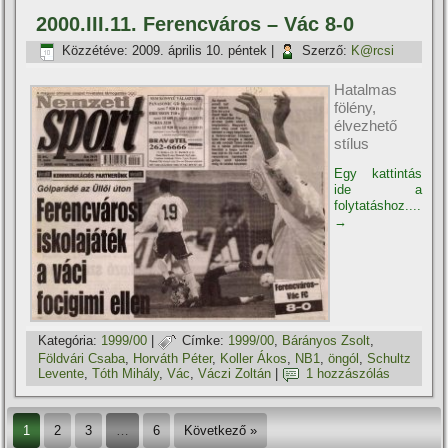
2000.III.11. Ferencváros – Vác 8-0
Közzétéve:
2009. április 10. péntek
|
Szerző:
K@rcsi
Hatalmas
fölény,
élvezhető
stílus
Egy kattintás
ide a
folytatáshoz....
→
Kategória:
1999/00
|
Címke:
1999/00
,
Bárányos Zsolt
,
Földvári Csaba
,
Horváth Péter
,
Koller Ákos
,
NB1
,
öngól
,
Schultz
Levente
,
Tóth Mihály
,
Vác
,
Váczi Zoltán
|
1 hozzászólás
1
2
3
…
6
Következő »