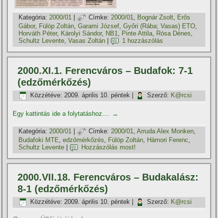
Kategória:
2000/01
|
Címke:
2000/01
,
Bognár Zsolt
,
Erős
Gábor
,
Fülöp Zoltán
,
Garami József
,
Győri (Rába; Vasas) ETO
,
Horváth Péter
,
Károlyi Sándor
,
NB1
,
Pinte Attila
,
Rósa Dénes
,
Schultz Levente
,
Vasas Zoltán
|
1 hozzászólás
2000.XI.1. Ferencváros – Budafok: 7-1
(edzőmérkőzés)
Közzétéve:
2009. április 10. péntek
|
Szerző:
K@rcsi
Egy kattintás ide a folytatáshoz....
→
Kategória:
2000/01
|
Címke:
2000/01
,
Arruda Alex Monken
,
Budafoki MTE
,
edzőmérkőzés
,
Fülöp Zoltán
,
Hámori Ferenc
,
Schultz Levente
|
Hozzászólás most!
2000.VII.18. Ferencváros – Budakalász:
8-1 (edzőmérkőzés)
Közzétéve:
2009. április 10. péntek
|
Szerző:
K@rcsi