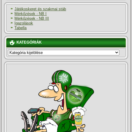
Játékoskeret és szakmai stáb
Mérkőzések - NB I
Mérkőzések - NB III
Igazolások
Tabella
KATEGÓRIÁK
KATEGÓRIÁK