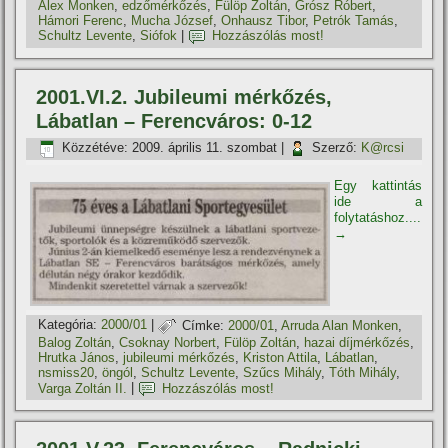
Alex Monken
,
edzőmérkőzés
,
Fülöp Zoltán
,
Grósz Róbert
,
Hámori Ferenc
,
Mucha József
,
Onhausz Tibor
,
Petrók Tamás
,
Schultz Levente
,
Siófok
|
Hozzászólás most!
2001.VI.2. Jubileumi mérkőzés,
Lábatlan – Ferencváros: 0-12
Közzétéve:
2009. április 11. szombat
|
Szerző:
K@rcsi
Egy kattintás
ide a
folytatáshoz....
→
Kategória:
2000/01
|
Címke:
2000/01
,
Arruda Alan Monken
,
Balog Zoltán
,
Csoknay Norbert
,
Fülöp Zoltán
,
hazai dí­jmérkőzés
,
Hrutka János
,
jubileumi mérkőzés
,
Kriston Attila
,
Lábatlan
,
nsmiss20
,
öngól
,
Schultz Levente
,
Szűcs Mihály
,
Tóth Mihály
,
Varga Zoltán II.
|
Hozzászólás most!