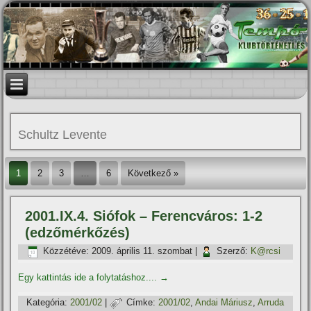
Schultz Levente
1
2
3
…
6
Következő »
2001.IX.4. Siófok – Ferencváros: 1-2
(edzőmérkőzés)
Közzétéve:
2009. április 11. szombat
|
Szerző:
K@rcsi
Egy kattintás ide a folytatáshoz....
→
Kategória:
2001/02
|
Címke:
2001/02
,
Andai Máriusz
,
Arruda