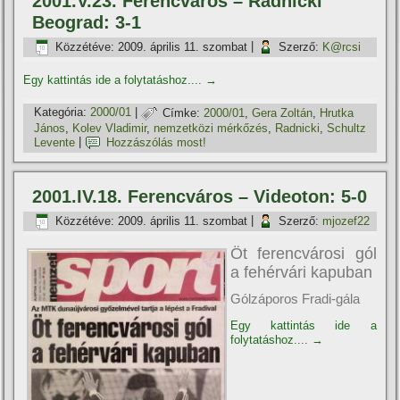
2001.V.23. Ferencváros – Radnicki
Beograd: 3-1
Közzétéve:
2009. április 11. szombat
|
Szerző:
K@rcsi
Egy kattintás ide a folytatáshoz....
→
Kategória:
2000/01
|
Címke:
2000/01
,
Gera Zoltán
,
Hrutka
János
,
Kolev Vladimir
,
nemzetközi mérkőzés
,
Radnicki
,
Schultz
Levente
|
Hozzászólás most!
2001.IV.18. Ferencváros – Videoton: 5-0
Közzétéve:
2009. április 11. szombat
|
Szerző:
mjozef22
Öt ferencvárosi gól
a fehérvári kapuban
Gólzáporos Fradi-gála
Egy kattintás ide a
folytatáshoz....
→