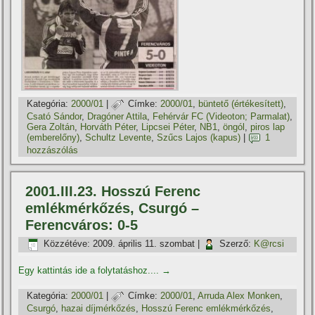
Kategória:
2000/01
|
Címke:
2000/01
,
büntető (értékesí­tett)
,
Csató Sándor
,
Dragóner Attila
,
Fehérvár FC (Videoton; Parmalat)
,
Gera Zoltán
,
Horváth Péter
,
Lipcsei Péter
,
NB1
,
öngól
,
piros lap
(emberelőny)
,
Schultz Levente
,
Szűcs Lajos (kapus)
|
1
hozzászólás
2001.III.23. Hosszú Ferenc
emlékmérkőzés, Csurgó –
Ferencváros: 0-5
Közzétéve:
2009. április 11. szombat
|
Szerző:
K@rcsi
Egy kattintás ide a folytatáshoz....
→
Kategória:
2000/01
|
Címke:
2000/01
,
Arruda Alex Monken
,
Csurgó
,
hazai dí­jmérkőzés
,
Hosszú Ferenc emlékmérkőzés
,