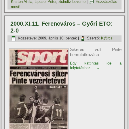
Kriston Attila
,
Lipcsei Péter
,
Schultz Levente
|
Hozzászólás
most!
2000.XI.11. Ferencváros – Győri ETO:
2-0
Közzétéve:
2009. április 10. péntek
|
Szerző:
K@rcsi
Sikeres volt Pinte
bemutatkozása
Egy kattintás ide a
folytatáshoz....
→