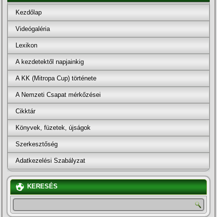
Kezdőlap
Videógaléria
Lexikon
A kezdetektől napjainkig
A KK (Mitropa Cup) története
A Nemzeti Csapat mérkőzései
Cikktár
Könyvek, füzetek, újságok
Szerkesztőség
Adatkezelési Szabályzat
KERESÉS