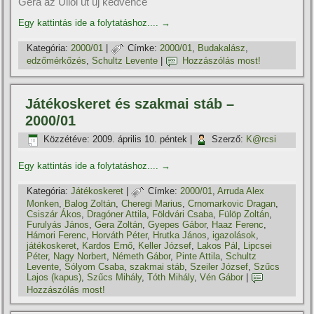
Gera az Üllői út új kedvence
Egy kattintás ide a folytatáshoz....
→
Kategória:
2000/01
|
Címke:
2000/01
,
Budakalász
,
edzőmérkőzés
,
Schultz Levente
|
Hozzászólás most!
Játékoskeret és szakmai stáb –
2000/01
Közzétéve:
2009. április 10. péntek
|
Szerző:
K@rcsi
Egy kattintás ide a folytatáshoz....
→
Kategória:
Játékoskeret
|
Címke:
2000/01
,
Arruda Alex
Monken
,
Balog Zoltán
,
Cheregi Marius
,
Crnomarkovic Dragan
,
Csiszár Ákos
,
Dragóner Attila
,
Földvári Csaba
,
Fülöp Zoltán
,
Furulyás János
,
Gera Zoltán
,
Gyepes Gábor
,
Haaz Ferenc
,
Hámori Ferenc
,
Horváth Péter
,
Hrutka János
,
igazolások
,
játékoskeret
,
Kardos Ernő
,
Keller József
,
Lakos Pál
,
Lipcsei
Péter
,
Nagy Norbert
,
Németh Gábor
,
Pinte Attila
,
Schultz
Levente
,
Sólyom Csaba
,
szakmai stáb
,
Szeiler József
,
Szűcs
Lajos (kapus)
,
Szűcs Mihály
,
Tóth Mihály
,
Vén Gábor
|
Hozzászólás most!