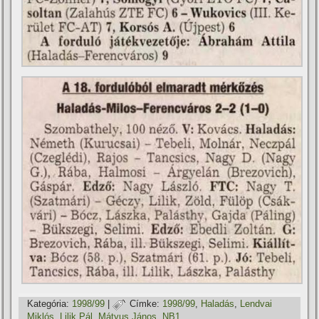
Kategória:
1998/99
|
Címke:
1998/99
,
Haladás
,
Lendvai
Miklós
,
Lilik Pál
,
Mátyus János
,
NB1