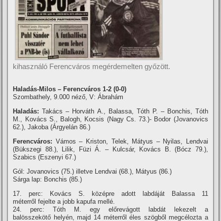
kihasználó Ferencváros megérdemelten győzött.
Haladás-Milos – Ferencváros 1-2 (0-0)
Szombathely, 9.000 néző, V: Ábrahám
Haladás:
Takács – Horváth A., Balassa, Tóth P. – Bonchis, Tóth
M., Kovács S., Balogh, Kocsis (Nagy Cs. 73.)- Bodor (Jovanovics
62.), Jakoba (Árgyelán 86.)
Ferencváros:
Vámos – Kriston, Telek, Mátyus – Nyilas, Lendvai
(Bükszegi 88.), Lilik, Füzi Á. – Kulcsár, Kovács B. (Bócz 79.),
Szabics (Eszenyi 67.)
Gól: Jovanovics (75.) illetve Lendvai (68.), Mátyus (86.)
Sárga lap: Bonchis (85.)
17. perc: Kovács S. középre adott labdáját Balassa 11
méterről fejelte a jobb kapufa mellé.
24. perc: Tóth M. egy előrevágott labdát lekezelt a
balösszekötő helyén, majd 14 méterről éles szögből megcélozta a