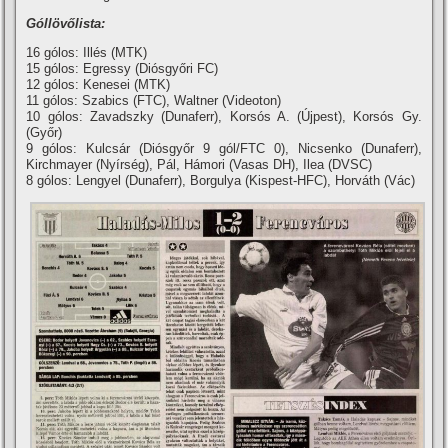
Góllövőlista:
16 gólos: Illés (MTK)
15 gólos: Egressy (Diósgyőri FC)
12 gólos: Kenesei (MTK)
11 gólos: Szabics (FTC), Waltner (Videoton)
10 gólos: Zavadszky (Dunaferr), Korsós A. (Újpest), Korsós Gy.
(Győr)
9 gólos: Kulcsár (Diósgyőr 9 gól/FTC 0), Nicsenko (Dunaferr),
Kirchmayer (Nyí­rség), Pál, Hámori (Vasas DH), Ilea (DVSC)
8 gólos: Lengyel (Dunaferr), Borgulya (Kispest-HFC), Horváth (Vác)