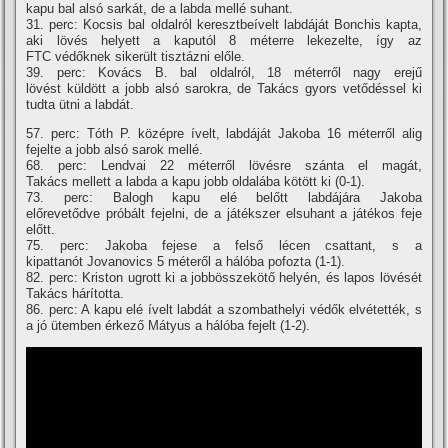
kapu bal alsó sarkát, de a labda mellé suhant.
31. perc: Kocsis bal oldalról keresztbeí­velt labdáját Bonchis kapta,
aki lövés helyett a kaputól 8 méterre lekezelte, í­gy az
FTC védőknek sikerült tisztázni előle.
39. perc: Kovács B. bal oldalról, 18 méterről nagy erejű
lövést küldött a jobb alsó sarokra, de Takács gyors vetődéssel ki
tudta ütni a labdát.
57. perc: Tóth P. középre í­velt, labdáját Jakoba 16 méterről alig
fejelte a jobb alsó sarok mellé.
68. perc: Lendvai 22 méterről lövésre szánta el magát,
Takács mellett a labda a kapu jobb oldalába kötött ki (0-1).
73. perc: Balogh kapu elé belőtt labdájára Jakoba
előrevetődve próbált fejelni, de a játékszer elsuhant a játékos feje
előtt.
75. perc: Jakoba fejese a felső lécen csattant, s a
kipattanót Jovanovics 5 méteről a hálóba pofozta (1-1).
82. perc: Kriston ugrott ki a jobbösszekötő helyén, és lapos lövését
Takács hárí­totta.
86. perc: A kapu elé í­velt labdát a szombathelyi védők elvétették, s
a jó ütemben érkező Mátyus a hálóba fejelt (1-2).