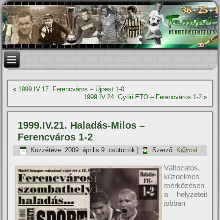
«
1999.IV.17. Ferencváros – Újpest 1-0
1999.IV.24. Győri ETO – Ferencváros 1-2
»
1999.IV.21. Haladás-Milos –
Ferencváros 1-2
Közzétéve:
2009. április 9. csütörtök
|
Szerző:
K@rcsi
Változatos,
küzdelmes
mérkőzésen
a helyzeteit
jobban