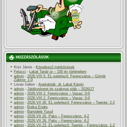
HOZZÁSZÓLÁSOK
Kiss János
-
Következő mérkőzések
Felucci
-
Lakat Tanár úr – 100 év történelem
admin
-
2026.VIII.5. EL-selejtező: Ferencváros – Górnik
Zabrze: 1-0
Lovas Gábor
-
Anekdoták: dr. Lakat Károly
admin
-
Játékoskeret és szakmai stáb – 2026/27
admin
-
2026.VIII.2. Ferencváros – Vasas: 0-0
admin
-
2026.VIII.2. Ferencváros – Vasas: 0-0
admin
-
2026.VII.30. EL-selejtező: Ferencváros – Twente: 2-2
admin
-
Botka Endre
admin
-
Bamidele Yusuf
admin
-
2026.VII.26. Paks – Ferencváros: 4-2
admin
-
2026.VII.26. Paks – Ferencváros: 4-2
admin
-
2026.VII.23. EL-selejtező: Twente – Ferencváros: 1-2