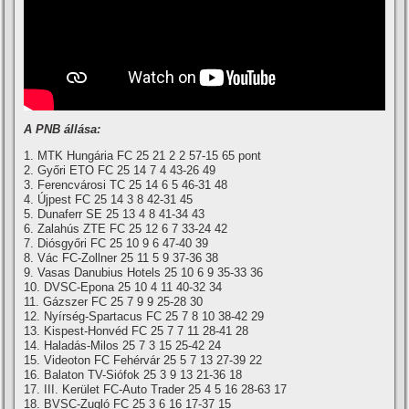
A PNB állása:
1. MTK Hungária FC 25 21 2 2 57-15 65 pont
2. Győri ETO FC 25 14 7 4 43-26 49
3. Ferencvárosi TC 25 14 6 5 46-31 48
4. Újpest FC 25 14 3 8 42-31 45
5. Dunaferr SE 25 13 4 8 41-34 43
6. Zalahús ZTE FC 25 12 6 7 33-24 42
7. Diósgyőri FC 25 10 9 6 47-40 39
8. Vác FC-Zollner 25 11 5 9 37-36 38
9. Vasas Danubius Hotels 25 10 6 9 35-33 36
10. DVSC-Epona 25 10 4 11 40-32 34
11. Gázszer FC 25 7 9 9 25-28 30
12. Nyí­rség-Spartacus FC 25 7 8 10 38-42 29
13. Kispest-Honvéd FC 25 7 7 11 28-41 28
14. Haladás-Milos 25 7 3 15 25-42 24
15. Videoton FC Fehérvár 25 5 7 13 27-39 22
16. Balaton TV-Siófok 25 3 9 13 21-36 18
17. III. Kerület FC-Auto Trader 25 4 5 16 28-63 17
18. BVSC-Zugló FC 25 3 6 16 17-37 15