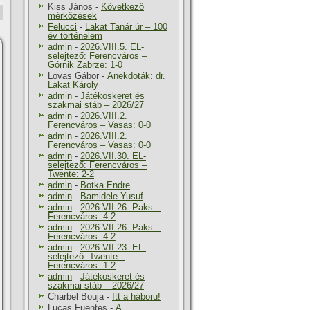
Kiss János
-
Következő
mérkőzések
Felucci
-
Lakat Tanár úr – 100
év történelem
admin
-
2026.VIII.5. EL-
selejtező: Ferencváros –
Górnik Zabrze: 1-0
Lovas Gábor
-
Anekdoták: dr.
Lakat Károly
admin
-
Játékoskeret és
szakmai stáb – 2026/27
admin
-
2026.VIII.2.
Ferencváros – Vasas: 0-0
admin
-
2026.VIII.2.
Ferencváros – Vasas: 0-0
admin
-
2026.VII.30. EL-
selejtező: Ferencváros –
Twente: 2-2
admin
-
Botka Endre
admin
-
Bamidele Yusuf
admin
-
2026.VII.26. Paks –
Ferencváros: 4-2
admin
-
2026.VII.26. Paks –
Ferencváros: 4-2
admin
-
2026.VII.23. EL-
selejtező: Twente –
Ferencváros: 1-2
admin
-
Játékoskeret és
szakmai stáb – 2026/27
Charbel Bouja
-
Itt a háboru!
Lucas Fuentes
-
A