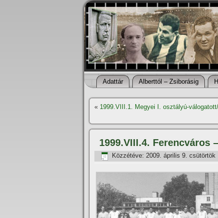
Adattár
Alberttól – Zsiborásig
H
«
1999.VIII.1. Megyei I. osztályú-válogato
1999.VIII.4. Ferencváros
Közzétéve:
2009. április 9. csütörtök