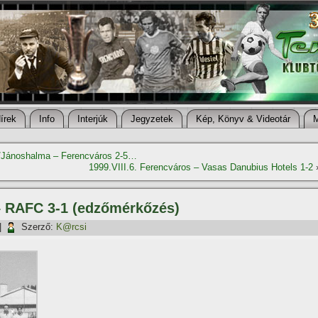
í­rek
Info
Interjúk
Jegyzetek
Kép, Könyv & Videotár
tt/Jánoshalma – Ferencváros 2-5…
1999.VIII.6. Ferencváros – Vasas Danubius Hotels 1-2
 – RAFC 3-1 (edzőmérkőzés)
|
Szerző:
K@rcsi