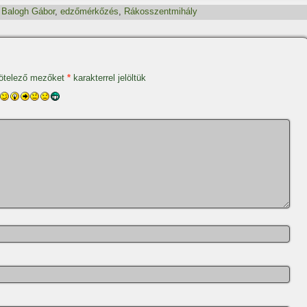
,
Balogh Gábor
,
edzőmérkőzés
,
Rákosszentmihály
ötelező mezőket
*
karakterrel jelöltük