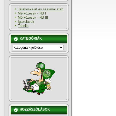
Játékoskeret és szakmai stáb
Mérkőzések - NB I
Mérkőzések - NB III
Igazolások
Tabella
KATEGÓRIÁK
KATEGÓRIÁK
HOZZÁSZÓLÁSOK