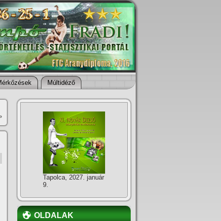
Mérkőzések
Múltidéző
»
Tapolca, 2027. január
9.
OLDALAK