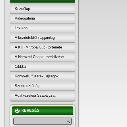
Kezdőlap
Videógaléria
Lexikon
A kezdetektől napjainkig
A KK (Mitropa Cup) története
A Nemzeti Csapat mérkőzései
Cikktár
Könyvek, füzetek, újságok
Szerkesztőség
Adatkezelési Szabályzat
KERESÉS