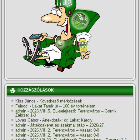
HOZZÁSZÓLÁSOK
Kiss János
-
Következő mérkőzések
Felucci
-
Lakat Tanár úr – 100 év történelem
admin
-
2026.VIII.5. EL-selejtező: Ferencváros – Górnik
Zabrze: 1-0
Lovas Gábor
-
Anekdoták: dr. Lakat Károly
admin
-
Játékoskeret és szakmai stáb – 2026/27
admin
-
2026.VIII.2. Ferencváros – Vasas: 0-0
admin
-
2026.VIII.2. Ferencváros – Vasas: 0-0