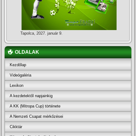
Tapolca, 2027. január 9.
OLDALAK
Kezdőlap
Videógaléria
Lexikon
A kezdetektől napjainkig
A KK (Mitropa Cup) története
A Nemzeti Csapat mérkőzései
Cikktár