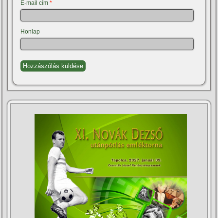
E-mail cím
*
Honlap