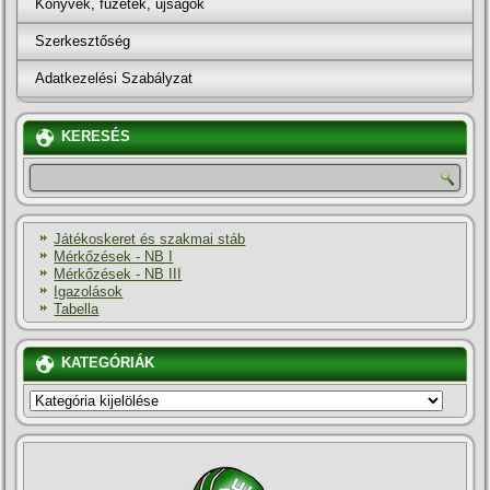
Könyvek, füzetek, újságok
Szerkesztőség
Adatkezelési Szabályzat
KERESÉS
Játékoskeret és szakmai stáb
Mérkőzések - NB I
Mérkőzések - NB III
Igazolások
Tabella
KATEGÓRIÁK
KATEGÓRIÁK