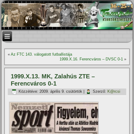
«
Az FTC 143. válogatott futballistája
1999.X.16. Ferencváros – DVSC 0-1
»
1999.X.13. MK, Zalahús ZTE –
Ferencváros 0-1
Közzétéve:
2009. április 9. csütörtök
|
Szerző:
K@rcsi