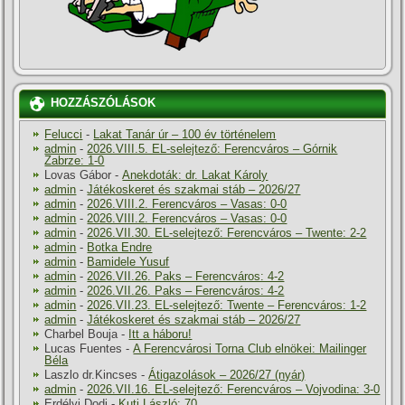
HOZZÁSZÓLÁSOK
Felucci
-
Lakat Tanár úr – 100 év történelem
admin
-
2026.VIII.5. EL-selejtező: Ferencváros – Górnik
Zabrze: 1-0
Lovas Gábor
-
Anekdoták: dr. Lakat Károly
admin
-
Játékoskeret és szakmai stáb – 2026/27
admin
-
2026.VIII.2. Ferencváros – Vasas: 0-0
admin
-
2026.VIII.2. Ferencváros – Vasas: 0-0
admin
-
2026.VII.30. EL-selejtező: Ferencváros – Twente: 2-2
admin
-
Botka Endre
admin
-
Bamidele Yusuf
admin
-
2026.VII.26. Paks – Ferencváros: 4-2
admin
-
2026.VII.26. Paks – Ferencváros: 4-2
admin
-
2026.VII.23. EL-selejtező: Twente – Ferencváros: 1-2
admin
-
Játékoskeret és szakmai stáb – 2026/27
Charbel Bouja
-
Itt a háboru!
Lucas Fuentes
-
A Ferencvárosi Torna Club elnökei: Mailinger
Béla
Laszlo dr.Kincses
-
Átigazolások – 2026/27 (nyár)
admin
-
2026.VII.16. EL-selejtező: Ferencváros – Vojvodina: 3-0
Erdélyi Dodi
-
Kuti László: 70