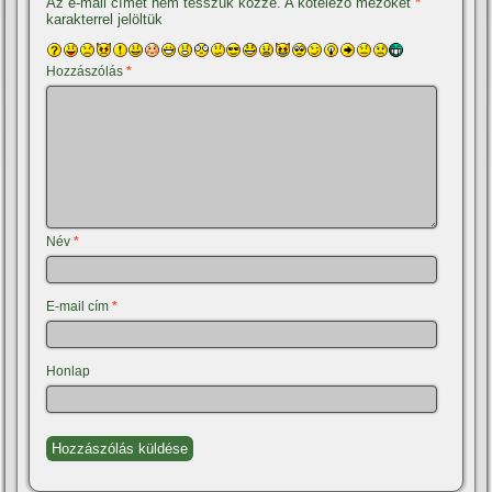
Az e-mail címet nem tesszük közzé.
A kötelező mezőket
*
karakterrel jelöltük
Hozzászólás
*
Név
*
E-mail cím
*
Honlap