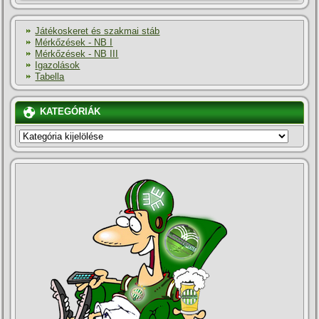
Játékoskeret és szakmai stáb
Mérkőzések - NB I
Mérkőzések - NB III
Igazolások
Tabella
KATEGÓRIÁK
KATEGÓRIÁK