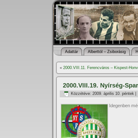
Adattár
Alberttól – Zsiborásig
H
«
2000.VIII.11. Ferencváros – Kispest-Honv
2000.VIII.19. Nyí­rség-Sp
Közzétéve:
2009. április 10. péntek
|
Idegenben még