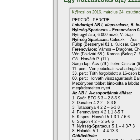
K@rcsi
on
2016. március 24. csütört
PERCRŐL PERCRE
Labdarúgó NB I, alapszakasz, 5. fo
Nyí­rség-Spartacus – Ferencváros 0-
Nyí­regyháza, 6.000 néző, V: Sápi
Nyí­rség-Spartacus:
Celeszki – Ács, 
Fülöp (Bessenyei 81.), Kulcsár, Csern
Ferencváros:
Vámos – Dragóner, Cher
Vén (Földvári 68.), Kardos (Balog Z. 
Gól: Horváth P. (11.)
Sárga lap: Ács (79.) illetve Csiszár (6
11. perc: Vén jobboldali szabadrúgást 
33. perc: Tóth forgolódott a 16-oson be
80. perc: Horváth visszagurí­tását Bal
Mezőnyben többet birtokolta a labdát
megérdemelten nyert.
Az NB I. A-csoportjának állása:
1. Győri ETO 5 3 – 2 8-6 9
2. Dunaferr 4 2 2 – 8-3 8
3. Tatabánya 4 2 2 – 6-3 8
4. Ferencváros 4 2 1 1 8-5 7
5. Kispest-Honvéd 5 1 3 1 7-6 6
6. Sopron 4 2 – 2 5-6 6
7. Nyí­rség-Spartacus 5 1 – 4 3-7 3
8. Haladás 5 1 – 4 4-13 3
Góllövőlista: