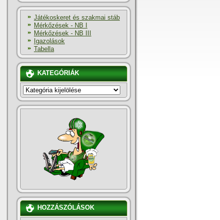
Játékoskeret és szakmai stáb
Mérkőzések - NB I
Mérkőzések - NB III
Igazolások
Tabella
KATEGÓRIÁK
KATEGÓRIÁK
HOZZÁSZÓLÁSOK