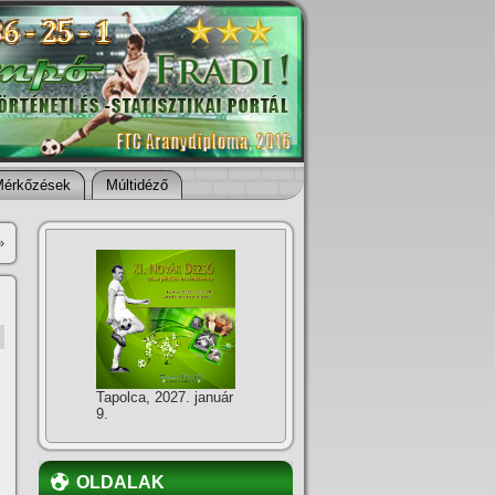
Mérkőzések
Múltidéző
»
Tapolca, 2027. január
9.
OLDALAK