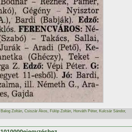
,
Balog Zoltán
,
Csiszár Ákos
,
Fülöp Zoltán
,
Horváth Péter
,
Kulcsár Sándor
,
111010000ejegyzéshez