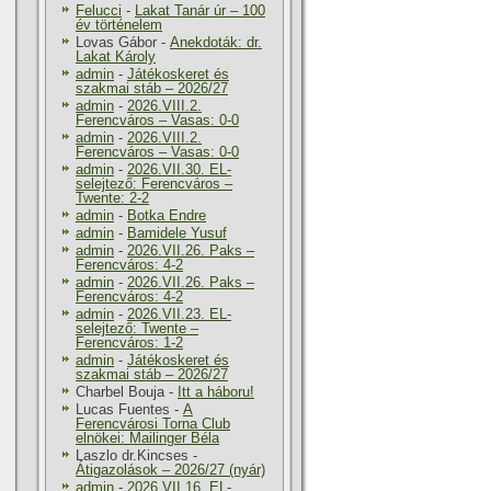
Felucci
-
Lakat Tanár úr – 100
év történelem
Lovas Gábor
-
Anekdoták: dr.
Lakat Károly
admin
-
Játékoskeret és
szakmai stáb – 2026/27
admin
-
2026.VIII.2.
Ferencváros – Vasas: 0-0
admin
-
2026.VIII.2.
Ferencváros – Vasas: 0-0
admin
-
2026.VII.30. EL-
selejtező: Ferencváros –
Twente: 2-2
admin
-
Botka Endre
admin
-
Bamidele Yusuf
admin
-
2026.VII.26. Paks –
Ferencváros: 4-2
admin
-
2026.VII.26. Paks –
Ferencváros: 4-2
admin
-
2026.VII.23. EL-
selejtező: Twente –
Ferencváros: 1-2
admin
-
Játékoskeret és
szakmai stáb – 2026/27
Charbel Bouja
-
Itt a háboru!
Lucas Fuentes
-
A
Ferencvárosi Torna Club
elnökei: Mailinger Béla
Laszlo dr.Kincses
-
Átigazolások – 2026/27 (nyár)
admin
-
2026.VII.16. EL-