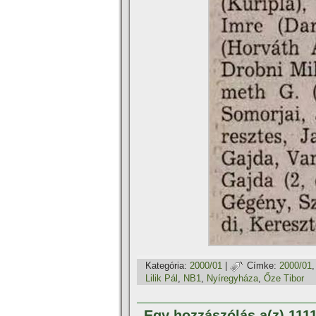
Kategória:
2000/01
|
Címke:
2000/01
Lilik Pál
,
NB1
,
Nyí­regyháza
,
Őze Tibor
Egy hozzászólás a(z) 11