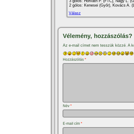
3 gólos: Horváth P. (FTC), Nagy L. (Gy
2 gólos: Kenesei (Győr), Kovács A. (
Válasz
Vélemény, hozzászólás?
Az e-mail címet nem tesszük közzé.
A k
Hozzászólás
*
Név
*
E-mail cím
*