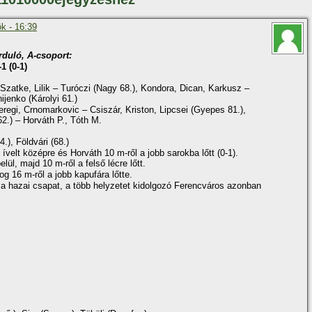
ök - 16:39
rduló, A-csoport:
1 (0-1)
Szatke, Lilik – Turóczi (Nagy 68.), Kondora, Dican, Karkusz –
ijenko (Károlyi 61.)
egi, Crnomarkovic – Csiszár, Kriston, Lipcsei (Gyepes 81.),
62.) – Horváth P., Tóth M.
4.), Földvári (68.)
í­velt középre és Horváth 10 m-ről a jobb sarokba lőtt (0-1).
lül, majd 10 m-ről a felső lécre lőtt.
og 16 m-ről a jobb kapufára lőtte.
 a hazai csapat, a több helyzetet kidolgozó Ferencváros azonban