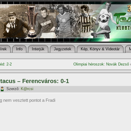
í­rek
Info
Interjúk
Jegyzetek
Kép, Könyv & Videotár
éd: 2-2
Olimpiai héroszok: Novák Dezső
artacus – Ferencváros: 0-1
Szerző:
K@rcsi
 nem vesztett pontot a Fradi