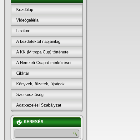
Kezdőlap
Videógaléria
Lexikon
A kezdetektől napjainkig
A KK (Mitropa Cup) története
A Nemzeti Csapat mérkőzései
Cikktár
Könyvek, füzetek, újságok
Szerkesztőség
Adatkezelési Szabályzat
KERESÉS