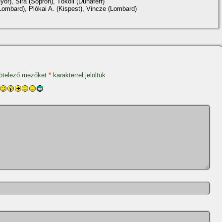
őr), Sira (Sopron), Tököli (Dunaferr)
Lombard), Plókai A. (Kispest), Vincze (Lombard)
ötelező mezőket
*
karakterrel jelöltük