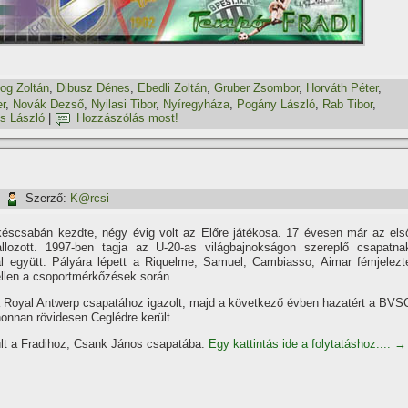
og Zoltán
,
Dibusz Dénes
,
Ebedli Zoltán
,
Gruber Zsombor
,
Horváth Péter
,
er
,
Novák Dezső
,
Nyilasi Tibor
,
Nyí­regyháza
,
Pogány László
,
Rab Tibor
,
s László
|
Hozzászólás most!
|
Szerző:
K@rcsi
scsabán kezdte, négy évig volt az Előre játékosa. 17 évesen már az els
allozott. 1997-ben tagja az U-20-as világbajnokságon szereplő csapatna
al együtt. Pályára lépett a Riquelme, Samuel, Cambiasso, Aimar fémjelezt
ellen a csoportmérkőzések során.
a Royal Antwerp csapatához igazolt, majd a következő évben hazatért a BVS
onnan rövidesen Ceglédre került.
ült a Fradihoz, Csank János csapatába.
Egy kattintás ide a folytatáshoz....
→