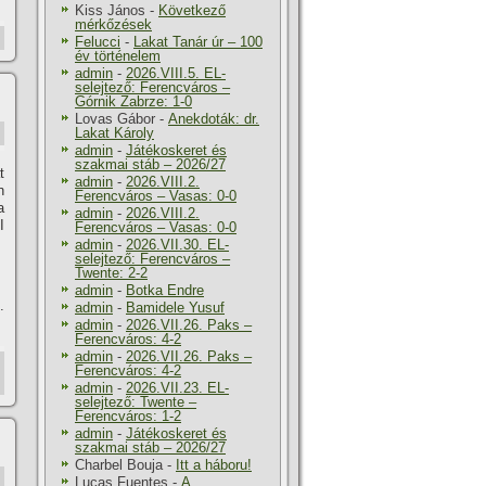
Kiss János
-
Következő
mérkőzések
Felucci
-
Lakat Tanár úr – 100
év történelem
admin
-
2026.VIII.5. EL-
selejtező: Ferencváros –
Górnik Zabrze: 1-0
Lovas Gábor
-
Anekdoták: dr.
Lakat Károly
admin
-
Játékoskeret és
szakmai stáb – 2026/27
t
admin
-
2026.VIII.2.
n
Ferencváros – Vasas: 0-0
a
admin
-
2026.VIII.2.
I
Ferencváros – Vasas: 0-0
admin
-
2026.VII.30. EL-
selejtező: Ferencváros –
Twente: 2-2
admin
-
Botka Endre
.
admin
-
Bamidele Yusuf
admin
-
2026.VII.26. Paks –
Ferencváros: 4-2
admin
-
2026.VII.26. Paks –
Ferencváros: 4-2
admin
-
2026.VII.23. EL-
selejtező: Twente –
Ferencváros: 1-2
admin
-
Játékoskeret és
szakmai stáb – 2026/27
Charbel Bouja
-
Itt a háboru!
Lucas Fuentes
-
A