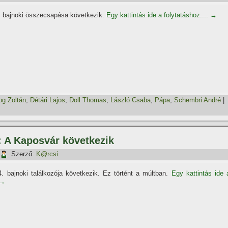
. bajnoki összecsapása következik.
Egy kattintás ide a folytatáshoz....
→
og Zoltán
,
Détári Lajos
,
Doll Thomas
,
László Csaba
,
Pápa
,
Schembri André
|
: A Kaposvár következik
Szerző:
K@rcsi
. bajnoki találkozója következik. Ez történt a múltban.
Egy kattintás ide 
→