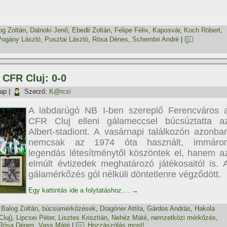
og Zoltán
,
Dalnoki Jenő
,
Ebedli Zoltán
,
Felipe Félix
,
Kaposvár
,
Koch Róbert
,
Pogány László
,
Pusztai László
,
Rósa Dénes
,
Schembri André
|
 CFR Cluj: 0-0
nap
|
Szerző:
K@rcsi
A labdarúgó NB I-ben szereplő Ferencváros 
CFR Cluj elleni gálameccsel búcsúztatta a
Albert-stadiont. A vasárnapi találkozón azonba
nemcsak az 1974 óta használt, immáro
legendás létesí­tménytől köszöntek el, hanem a
elmúlt évtizedek meghatározó játékosaitól is. 
gálamérkőzés gól nélküli döntetlenre végződött.
Egy kattintás ide a folytatáshoz....
→
,
Balog Zoltán
,
búcsúmérkőzések
,
Dragóner Attila
,
Gárdos András
,
Hakola
luj)
,
Lipcsei Péter
,
Lisztes Krisztián
,
Nehéz Máté
,
nemzetközi mérkőzés
,
Rósa Dénes
,
Vass Máté
|
Hozzászólás most!