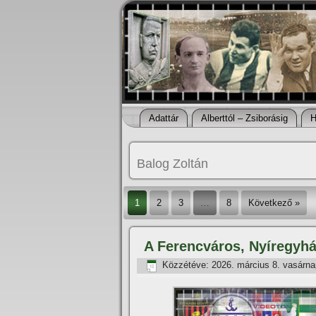
Adattár
Alberttól – Zsiborásig
H
Balog Zoltán
1
2
3
…
8
Következő »
A Ferencváros, Nyí­regyhá
Közzétéve:
2026. március 8. vasárna