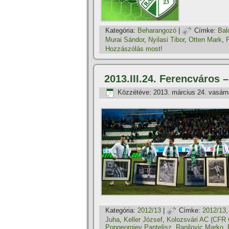
Kategória:
Beharangozó
|
Címke:
Bal
Murai Sándor
,
Nyilasi Tibor
,
Otten Mark
,
Hozzászólás most!
2013.III.24. Ferencváros –
Közzétéve:
2013. március 24. vasár
Kategória:
2012/13
|
Címke:
2012/13
Juha
,
Keller József
,
Kolozsvári AC (CFR C
Popgeorgiev Pantelisz
,
Ranilovic Marko
,