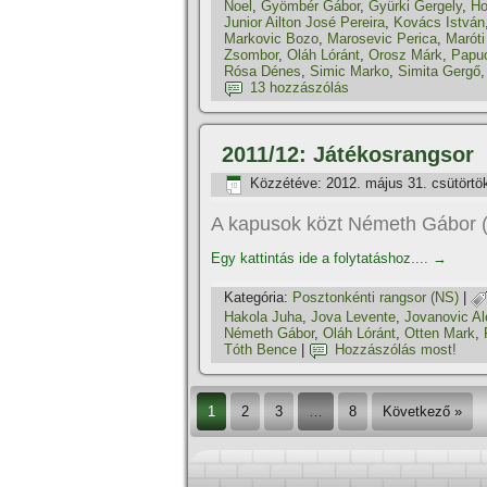
Noel
,
Gyömbér Gábor
,
Gyürki Gergely
,
Ho
Junior Ailton José Pereira
,
Kovács István
Markovic Bozo
,
Marosevic Perica
,
Maróti
Zsombor
,
Oláh Lóránt
,
Orosz Márk
,
Papu
Rósa Dénes
,
Simic Marko
,
Simita Gergő
13 hozzászólás
2011/12: Játékosrangsor
Közzétéve:
2012. május 31. csütörtö
A kapusok közt Németh Gábor 
Egy kattintás ide a folytatáshoz....
→
Kategória:
Posztonkénti rangsor (NS)
|
Hakola Juha
,
Jova Levente
,
Jovanovic Al
Németh Gábor
,
Oláh Lóránt
,
Otten Mark
,
Tóth Bence
|
Hozzászólás most!
1
2
3
…
8
Következő »