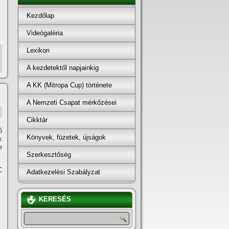
Kezdőlap
Videógaléria
Lexikon
A kezdetektől napjainkig
A KK (Mitropa Cup) története
A Nemzeti Csapat mérkőzései
Cikktár
ő
Könyvek, füzetek, újságok
k
e
Szerkesztőség
C
Adatkezelési Szabályzat
KERESÉS