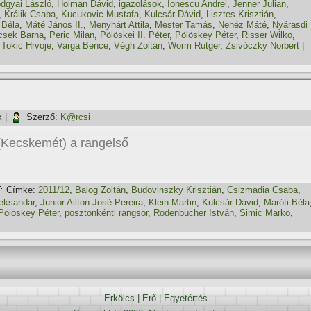
dgyai László
,
Holman Dávid
,
igazolások
,
Ionescu Andrei
,
Jenner Julian
,
,
Králik Csaba
,
Kucukovic Mustafa
,
Kulcsár Dávid
,
Lisztes Krisztián
,
 Béla
,
Máté János II.
,
Menyhárt Attila
,
Mester Tamás
,
Nehéz Máté
,
Nyárasdi
csek Barna
,
Peric Milan
,
Pölöskei II. Péter
,
Pölöskey Péter
,
Risser Wilko
,
,
Tokic Hrvoje
,
Varga Bence
,
Végh Zoltán
,
Worm Rutger
,
Zsivóczky Norbert
|
k
|
Szerző:
K@rcsi
(Kecskemét) a rangelső
Címke:
2011/12
,
Balog Zoltán
,
Budovinszky Krisztián
,
Csizmadia Csaba
,
eksandar
,
Junior Ailton José Pereira
,
Klein Martin
,
Kulcsár Dávid
,
Maróti Béla
Pölöskey Péter
,
posztonkénti rangsor
,
Rodenbücher István
,
Simic Marko
,
Erkölcs
|
Erő
|
Egyetértés