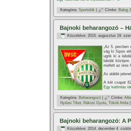
Kategória:
Sportolók
|
Címke:
Balog Z
Bajnoki beharangozó – H
Közzétéve:
2015. augusztus 19. sze
„Az 5. percben 
vág ki Sipos el
ugrik ki a labd
labdát középre
mellett az üres 
Az alábbi jelene
A két csapat 82
Egy kattintás id
Kategória:
Beharangozó
|
Címke:
Albe
Nyilasi Tibor
,
Rákosi Gyula
,
Tököli Attila
Bajnoki beharangozó: A P
Közzétéve:
2014. december 4. csütör