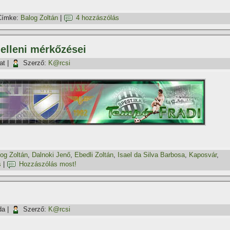
Címke:
Balog Zoltán
|
4 hozzászólás
elleni mérkőzései
at
|
Szerző:
K@rcsi
og Zoltán
,
Dalnoki Jenő
,
Ebedli Zoltán
,
Isael da Silva Barbosa
,
Kaposvár
,
s
|
Hozzászólás most!
da
|
Szerző:
K@rcsi