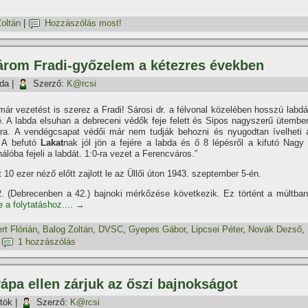
oltán
|
Hozzászólás most!
árom Fradi-győzelem a kétezres években
rda
|
Szerző:
K@rcsi
már vezetést is szerez a Fradi! Sárosi dr. a félvonal közelében hosszú labdá
é. A labda elsuhan a debreceni védők feje felett és Sipos nagyszerű ütembe
ára. A vendégcsapat védői már nem tudják behozni és nyugodtan í­velheti 
. A befutó
Lakat
nak jól jön a fejére a labda és ő 8 lépésről a kifutó Nagy 
hálóba fejeli a labdát. 1:0-ra vezet a Ferencváros.”
t 10 ezer néző előtt zajlott le az Üllői úton 1943. szeptember 5-én.
. (Debrecenben a 42.) bajnoki mérkőzése következik. Ez történt a múltban
e a folytatáshoz....
→
rt Flórián
,
Balog Zoltán
,
DVSC
,
Gyepes Gábor
,
Lipcsei Péter
,
Novák Dezső
,
|
1 hozzászólás
ápa ellen zárjuk az őszi bajnokságot
tök
|
Szerző:
K@rcsi