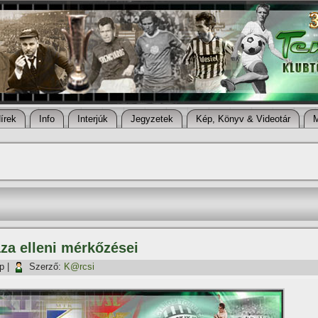
í­rek
Info
Interjúk
Jegyzetek
Kép, Könyv & Videotár
za elleni mérkőzései
p
|
Szerző:
K@rcsi