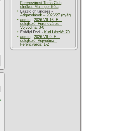
Ferencvárosi Torna Club
elnökei: Mailinger Béla
Laszlo dr.Kincses
-
Átigazolások – 2026/27 (nyár)
admin
-
2026.VII.16. EL-
selejtező: Ferencváros –
Vojvodina: 3-0
Erdélyi Dodi
-
Kuti László: 70
admin
-
2026.VII.9. EL-
selejtező: Vojvodina –
Ferencváros: 1-2
a