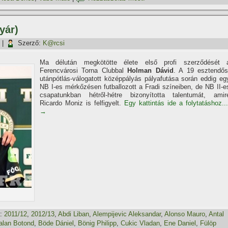
yár)
|
Szerző:
K@rcsi
Ma délután megkötötte élete első profi szerződését 
Ferencvárosi Torna Clubbal
Holman Dávid
. A 19 esztendős
utánpótlás-válogatott középpályás pályafutása során eddig eg
NB I-es mérkőzésen futballozott a Fradi szí­neiben, de NB II-e
csapatunkban hétről-hétre bizonyí­totta talentumát, amir
Ricardo Moniz is felfigyelt.
Egy kattintás ide a folytatáshoz...
→
:
2011/12
,
2012/13
,
Abdi Liban
,
Alempijevic Aleksandar
,
Alonso Mauro
,
Antal
talan Botond
,
Böde Dániel
,
Bönig Philipp
,
Cukic Vladan
,
Ene Daniel
,
Fülöp