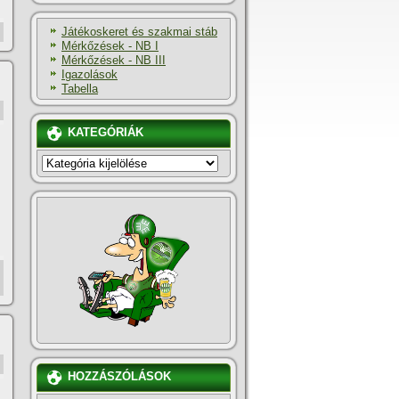
Játékoskeret és szakmai stáb
Mérkőzések - NB I
Mérkőzések - NB III
Igazolások
Tabella
KATEGÓRIÁK
KATEGÓRIÁK
HOZZÁSZÓLÁSOK