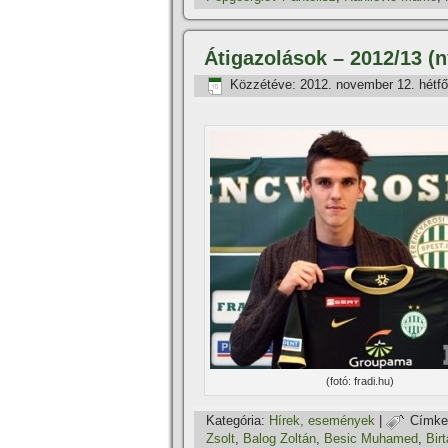
Átigazolások – 2012/13 (n
Közzétéve:
2012. november 12. hétfő
(fotó: fradi.hu)
Kategória:
Hí­rek, események
|
Címke
Zsolt
,
Balog Zoltán
,
Besic Muhamed
,
Bir