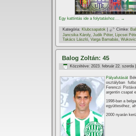
Egy kattintás ide a folytatáshoz....
→
Kategória:
Klubcsapatok
|
Címke:
Bal
Jancsika Károly
,
Judik Péter
,
Lipcsei Pét
Takács László
,
Varga Barnabás
,
Wukovic
Balog Zoltán: 45
Közzétéve:
2023. február 22. szerda
Pályafutását
Béké
osztályban futb
Ferenczi Pistáv
argentin csapat 
1998-ban a belg
együtteséhez, ah
2000 nyarán ker