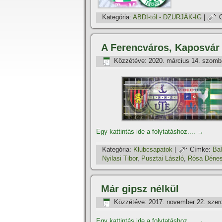
Kategória:
ABDI-tól - DZURJÁK-IG
|
A Ferencváros, Kaposvár 
Közzétéve:
2020. március 14. szomb
Egy kattintás ide a folytatáshoz....
→
Kategória:
Klubcsapatok
|
Címke:
Bal
Nyilasi Tibor
,
Pusztai László
,
Rósa Déne
Már gipsz nélkül
Közzétéve:
2017. november 22. szer
Egy kattintás ide a folytatáshoz....
→