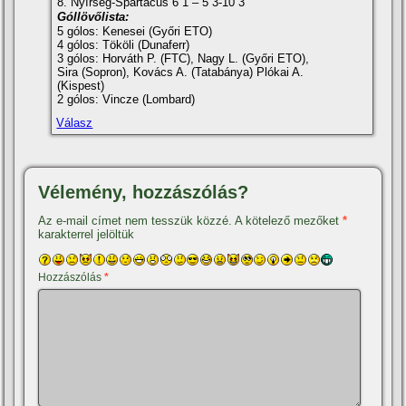
8. Nyí­rség-Spartacus 6 1 – 5 3-10 3
Góllövőlista:
5 gólos: Kenesei (Győri ETO)
4 gólos: Tököli (Dunaferr)
3 gólos: Horváth P. (FTC), Nagy L. (Győri ETO),
Sira (Sopron), Kovács A. (Tatabánya) Plókai A.
(Kispest)
2 gólos: Vincze (Lombard)
Válasz
Vélemény, hozzászólás?
Az e-mail címet nem tesszük közzé.
A kötelező mezőket
*
karakterrel jelöltük
Hozzászólás
*