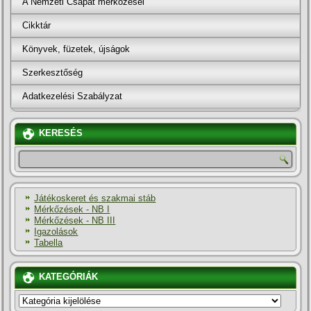
A Nemzeti Csapat mérkőzései
Cikktár
Könyvek, füzetek, újságok
Szerkesztőség
Adatkezelési Szabályzat
KERESÉS
Játékoskeret és szakmai stáb
Mérkőzések - NB I
Mérkőzések - NB III
Igazolások
Tabella
KATEGÓRIÁK
KATEGÓRIÁK