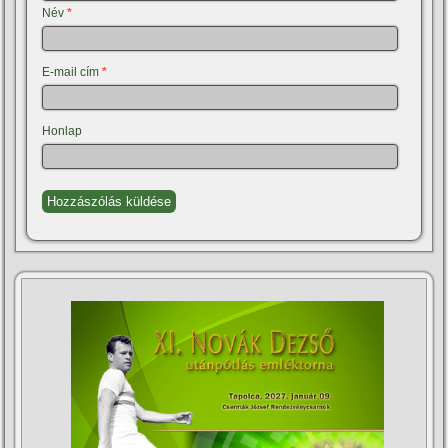
Név
*
E-mail cím
*
Honlap