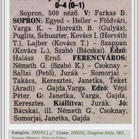
Kategória:
2000/01
|
Címke:
2000/01
,
Dragóner Attila
,
NB1
,
Sopron (Matáv)
,
Vincze Gábor