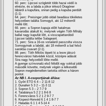
60. perc: Lipcsei szögletét több hazai védő is
elnézte, és a labda a jókor érkező Dragóner
lábáról a kapufára, onnan pedig a kapuba perdült
(1-1).
64. perc: Preisinger jobb oldali beadása tökéletes
helyzetben találta Somogyit, aki 12 méterről
mellé lőtt.
66. perc: a Sopron kapuja előtt hatalmas
kavarodás alakult ki, melynek végén Tóth Mihály
ballal nagy kapufát lőtt, a visszapattanóból
Lipcsei találta telibe Salageant.
71. perc: Sira a 16-os vonaláról passzolta vissza
Somogyinak a labdát, aki 18 méterről a bal felső
sarokba csavart (2-1).
88. perc: Tóth Miklós lépett ki a lesre játszó
ferencvárosi hátvédek közül, középre adását
Sira nagy helyzetből lőtte mellé.
A gyenge szí­nvonalú első félidőt egy sokkal jobb
második követte, melynek végén a lelkesebb
Sopron megérdemelten tartotta otthon a három
pontot.
Az NB I. A-csoportjának állása:
1. Győri ETO 6 4 – 2 11-8 12
2. Dunaferr 5 3 2 – 11-3 11
3. Sopron 5 3 – 2 7-7 9
4. Tatabánya 5 2 2 1 8-6 8
5. Ferencváros 5 2 1 2 9-7 7
6. Kispest-Honvéd 6 1 4 1 8-7 7
7. Haladás 6 1 1 4 5-14 4