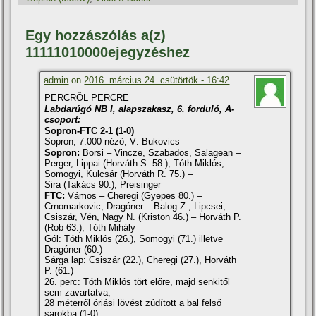
Egy hozzászólás a(z)
11111010000ejegyzéshez
admin
on
2016. március 24. csütörtök - 16:42
PERCRŐL PERCRE
Labdarúgó NB I, alapszakasz, 6. forduló, A-
csoport:
Sopron-FTC 2-1 (1-0)
Sopron, 7.000 néző, V: Bukovics
Sopron:
Borsi – Vincze, Szabados, Salagean –
Perger, Lippai (Horváth S. 58.), Tóth Miklós,
Somogyi, Kulcsár (Horváth R. 75.) –
Sira (Takács 90.), Preisinger
FTC:
Vámos – Cheregi (Gyepes 80.) –
Crnomarkovic, Dragóner – Balog Z., Lipcsei,
Csiszár, Vén, Nagy N. (Kriston 46.) – Horváth P.
(Rob 63.), Tóth Mihály
Gól: Tóth Miklós (26.), Somogyi (71.) illetve
Dragóner (60.)
Sárga lap: Csiszár (22.), Cheregi (27.), Horváth
P. (61.)
26. perc: Tóth Miklós tört előre, majd senkitől
sem zavartatva,
28 méterről óriási lövést zúdí­tott a bal felső
sarokba (1-0).