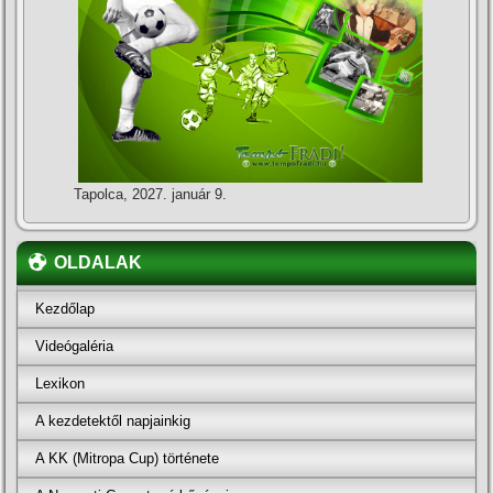
Tapolca, 2027. január 9.
OLDALAK
Kezdőlap
Videógaléria
Lexikon
A kezdetektől napjainkig
A KK (Mitropa Cup) története