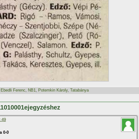
,
Ebedli Ferenc
,
NB1
,
Potemkin Károly
,
Tatabánya
111010001ejegyzéshez
4:49
a 0-0