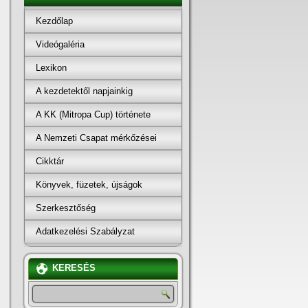
Kezdőlap
Videógaléria
Lexikon
A kezdetektől napjainkig
A KK (Mitropa Cup) története
A Nemzeti Csapat mérkőzései
Cikktár
Könyvek, füzetek, újságok
Szerkesztőség
Adatkezelési Szabályzat
KERESÉS