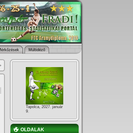
Mérkőzések
Múltidéző
»
Tapolca, 2027. január
9.
OLDALAK