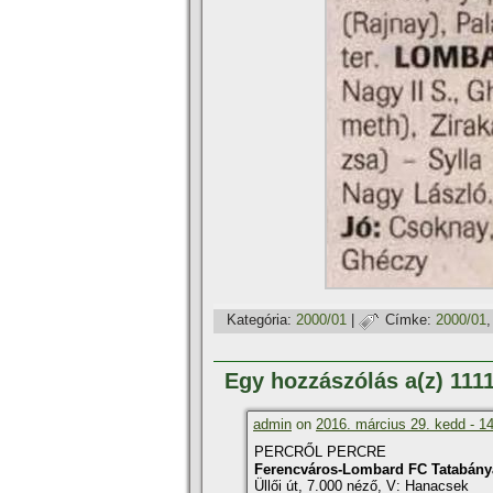
Kategória:
2000/01
|
Címke:
2000/01
Egy hozzászólás a(z) 11
admin
on
2016. március 29. kedd - 1
PERCRŐL PERCRE
Ferencváros-Lombard FC Tatabány
Üllői út, 7.000 néző, V: Hanacsek