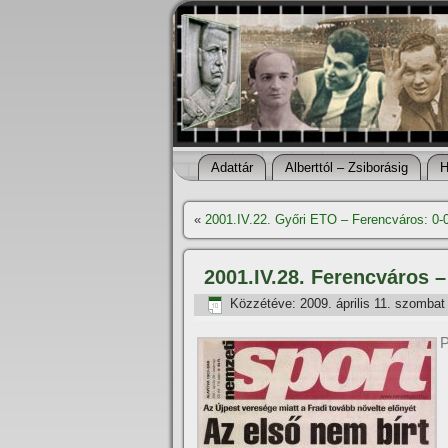
Adattár
Alberttól – Zsiborásig
H
«
2001.IV.22. Győri ETO – Ferencváros: 0-
2001.IV.28. Ferencváros 
Közzétéve:
2009. április 11. szombat
P