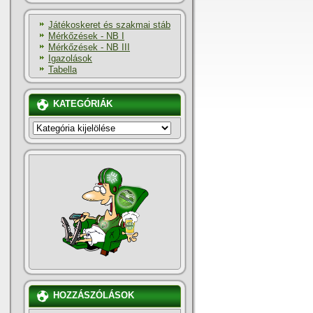
Játékoskeret és szakmai stáb
Mérkőzések - NB I
Mérkőzések - NB III
Igazolások
Tabella
KATEGÓRIÁK
KATEGÓRIÁK
HOZZÁSZÓLÁSOK