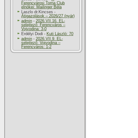
Ferencvárosi Torna Club
elnökei: Mailinger Béla
Laszlo dr.Kincses
-
Átigazolások – 2026/27 (nyár)
admin
-
2026.VII.16. EL-
selejtező: Ferencváros –
Vojvodina: 3-0
Erdélyi Dodi
-
Kuti László: 70
admin
-
2026.VII.9. EL-
selejtező: Vojvodina –
Ferencváros: 1-2