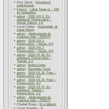
Kiss János
-
Következő
mérkőzések
Felucci
-
Lakat Tanár úr – 100
év történelem
admin
-
2026.VIII.5. EL-
selejtező: Ferencváros –
Górnik Zabrze: 1-0
Lovas Gábor
-
Anekdoták: dr.
Lakat Károly
admin
-
Játékoskeret és
szakmai stáb – 2026/27
admin
-
2026.VIII.2.
Ferencváros – Vasas: 0-0
admin
-
2026.VIII.2.
Ferencváros – Vasas: 0-0
admin
-
2026.VII.30. EL-
selejtező: Ferencváros –
Twente: 2-2
admin
-
Botka Endre
admin
-
Bamidele Yusuf
admin
-
2026.VII.26. Paks –
Ferencváros: 4-2
admin
-
2026.VII.26. Paks –
Ferencváros: 4-2
admin
-
2026.VII.23. EL-
selejtező: Twente –
Ferencváros: 1-2
admin
-
Játékoskeret és
szakmai stáb – 2026/27
Charbel Bouja
-
Itt a háboru!
Lucas Fuentes
-
A