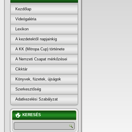
Kezdőlap
Videógaléria
Lexikon
A kezdetektől napjainkig
A KK (Mitropa Cup) története
A Nemzeti Csapat mérkőzései
Cikktár
Könyvek, füzetek, újságok
Szerkesztőség
Adatkezelési Szabályzat
KERESÉS