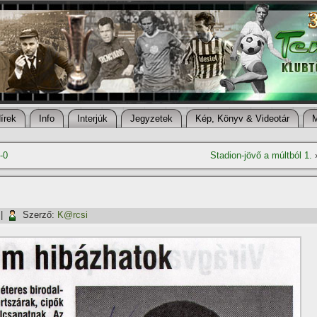
í­rek
Info
Interjúk
Jegyzetek
Kép, Könyv & Videotár
-0
Stadion-jövő a múltból 1.
|
Szerző:
K@rcsi