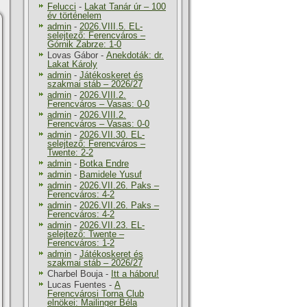
Felucci
-
Lakat Tanár úr – 100
év történelem
admin
-
2026.VIII.5. EL-
selejtező: Ferencváros –
Górnik Zabrze: 1-0
Lovas Gábor
-
Anekdoták: dr.
Lakat Károly
admin
-
Játékoskeret és
szakmai stáb – 2026/27
admin
-
2026.VIII.2.
Ferencváros – Vasas: 0-0
admin
-
2026.VIII.2.
Ferencváros – Vasas: 0-0
admin
-
2026.VII.30. EL-
selejtező: Ferencváros –
Twente: 2-2
admin
-
Botka Endre
admin
-
Bamidele Yusuf
admin
-
2026.VII.26. Paks –
Ferencváros: 4-2
admin
-
2026.VII.26. Paks –
Ferencváros: 4-2
admin
-
2026.VII.23. EL-
selejtező: Twente –
Ferencváros: 1-2
admin
-
Játékoskeret és
szakmai stáb – 2026/27
Charbel Bouja
-
Itt a háboru!
Lucas Fuentes
-
A
Ferencvárosi Torna Club
elnökei: Mailinger Béla