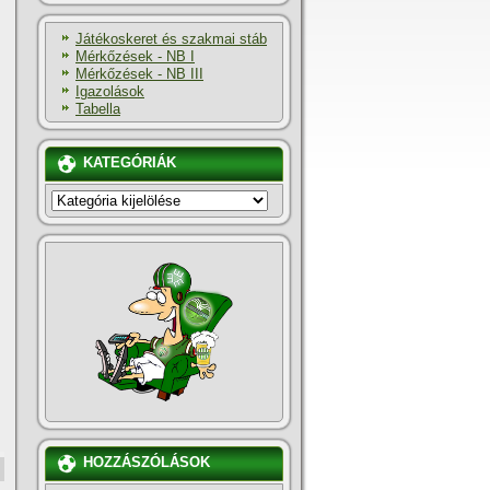
Játékoskeret és szakmai stáb
Mérkőzések - NB I
Mérkőzések - NB III
Igazolások
Tabella
KATEGÓRIÁK
KATEGÓRIÁK
HOZZÁSZÓLÁSOK