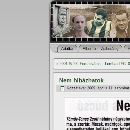
Adattár
Alberttól – Zsiborásig
H
«
2001.IV.28. Ferencváros – Lombard FC: 0
Nem hibázhatok
Közzétéve:
2009. április 11. szombat