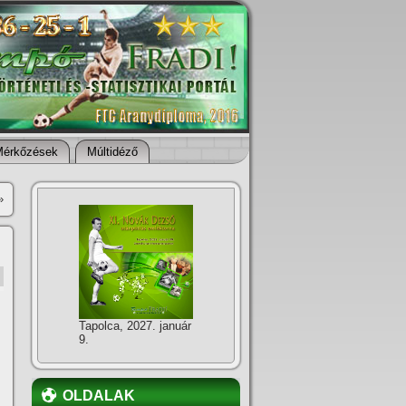
Mérkőzések
Múltidéző
»
Tapolca, 2027. január
9.
OLDALAK