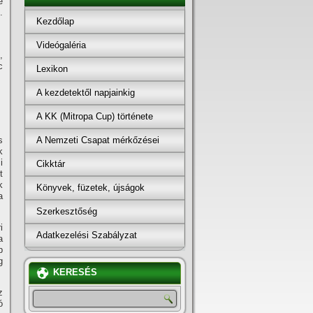
e
.
Kezdőlap
Videógaléria
,
c
Lexikon
A kezdetektől napjainkig
A KK (Mitropa Cup) története
A Nemzeti Csapat mérkőzései
s
k
i
Cikktár
t
k
Könyvek, füzetek, újságok
a
Szerkesztőség
i
Adatkezelési Szabályzat
a
b
g
KERESÉS
z
ó