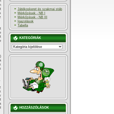
n
n
t
Játékoskeret és szakmai stáb
s
Mérkőzések - NB I
z
Mérkőzések - NB III
Igazolások
Tabella
t
e
t
KATEGÓRIÁK
e
KATEGÓRIÁK
)
a
k
s
…
z
k
y
t
a
l
HOZZÁSZÓLÁSOK