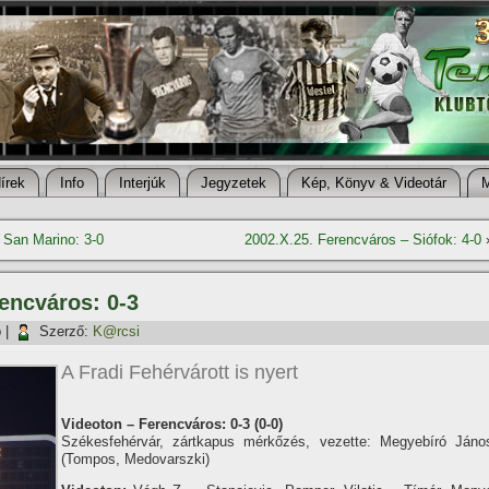
í­rek
Info
Interjúk
Jegyzetek
Kép, Könyv & Videotár
 San Marino: 3-0
2002.X.25. Ferencváros – Siófok: 4-0
rencváros: 0-3
p
|
Szerző:
K@rcsi
A Fradi Fehérvárott is nyert
Videoton – Ferencváros: 0-3 (0-0)
Székesfehérvár, zártkapus mérkőzés, vezette: Megyebí­ró Jáno
(Tompos, Medovarszki)