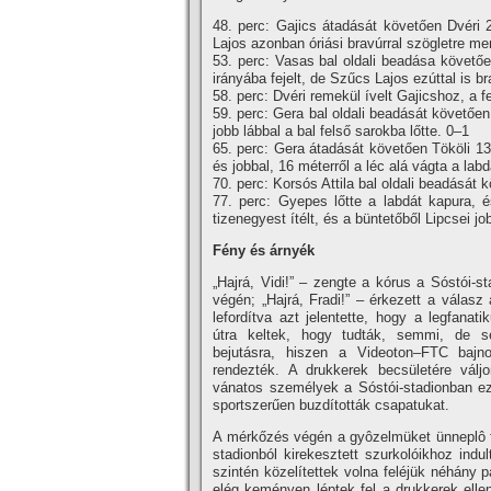
48. perc: Gajics átadását követően Dvéri 
Lajos azonban óriási bravúrral szögletre men
53. perc: Vasas bal oldali beadása követően
irányába fejelt, de Szűcs Lajos ezúttal is brav
58. perc: Dvéri remekül í­velt Gajicshoz, a 
59. perc: Gera bal oldali beadását követően
jobb lábbal a bal felső sarokba lőtte. 0–1
65. perc: Gera átadását követően Tököli 13 
és jobbal, 16 méterről a léc alá vágta a labd
70. perc: Korsós Attila bal oldali beadását k
77. perc: Gyepes lőtte a labdát kapura, é
tizenegyest í­télt, és a büntetőből Lipcsei j
Fény és árnyék
„Hajrá, Vidi!” – zengte a kórus a Sóstói-st
végén; „Hajrá, Fradi!” – érkezett a válasz
lefordí­tva azt jelentette, hogy a legfana
útra keltek, hogy tudták, semmi, de 
bejutásra, hiszen a Videoton–FTC bajn
rendezték. A drukkerek becsületére válj
vánatos személyek a Sóstói-stadionban e
sportszerűen buzdí­tották csapatukat.
A mérkőzés végén a gyôzelmüket ünneplô f
stadionból kirekesztett szurkolóikhoz indu
szintén közelí­tettek volna feléjük néhány
elég keményen léptek fel a drukkerek ellen