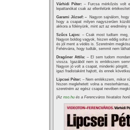
Várhidi Péter:
– Furcsa mérkőzés volt e
lepattanókat csak az ellenfelünk értékesí­te
Garami József: –
Nagyon sajnálom, hogy 
hogy a csapat milyen nagyszerűen küzdöt
akkora a fölényünk, mint azt az eredmény se
Szűcs Lajos:
– Csak most tudtam meg, h
Nagyon boldog vagyok, hiszen eddig soha n
és jól ment a védés is. Szeretném megköszö
Fehérvárra, hogy tudták, semmit nem látha
Dragóner Attila:
– El sem tudom mondani, 
vissza. Igazából nem is emlékszem semmi
Nagyon jó volt a csapat, mindenki pörgött, 
igazi fradistaként hajtott, és ennek követ
Lipcsei Péter:
– Nem emlékszem, mikor rúgt
hiszen meglehetett volna a mesterhármas
szeretném az egész csapat nevében megkös
(Az
nso.hu
és a Ferencváros hivatalos honla