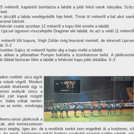
25 méterről, kapásból bombázta a labdát a jobb felső sarok irányába, Szűc
tett.
 átszállt a labda vendégvédők feje felett, Tí­már öt méterről a bal alsó saro
úrral hárí­tott.
fehérvári csatár azonban 12 méterről a kapu fölé emelte a labdát.
 Lipcsei ügyesen visszafejelte Dragóner elé labdát, és azt a védő 11 méterről
méterről lőtt kapura, Végh Zoltán még bravúrral mentett, de érkezett Lipcsei
át. 0–2
övetően Gajics öt méterről fejelte alig a kapu mellé a labdát.
s abban a pillanatban Pomper buktatta a tizenhatoson belül. A játékvezet
obb lábbal biztosan lőtte a labdát a fehérvári kapu jobb oldalába. 0–3
adion melletti utca egyik
 a másik végről. Mindezt
tikusabb drukkerek úgy is
semmi esélyük nincs a
okit zárt kapuk mögött
on, hiába voltak nemkí­
zen az estén, mindvégig
erencvárosi játékosok a
ltak, akik természetesen
 pacsi erejéig. Igen ám, de a rendôrök senkit nem engedtek át a kordonon, sô
. Az egyik, kézfogásra induló fradista szurkolót azonnal szájba vágták, mí­