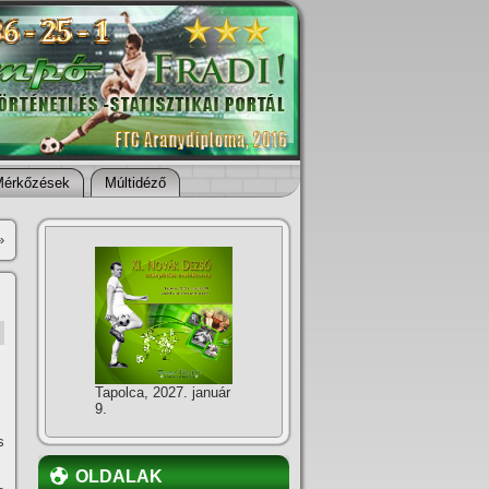
Mérkőzések
Múltidéző
»
Tapolca, 2027. január
9.
s
OLDALAK