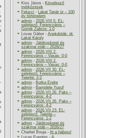
Kiss János
-
Következő
a
mérkőzések
.
Felucci
-
Lakat Tanár úr – 100
s
év történelem
o
admin
-
2026.VIII.5. EL-
selejtező: Ferencváros –
-
Górnik Zabrze: 1-0
i
Lovas Gábor
-
Anekdoták: dr.
Lakat Károly
admin
-
Játékoskeret és
t
szakmai stáb – 2026/27
admin
-
2026.VIII.2.
Ferencváros – Vasas: 0-0
admin
-
2026.VIII.2.
Ferencváros – Vasas: 0-0
n
admin
-
2026.VII.30. EL-
selejtező: Ferencváros –
Twente: 2-2
-
admin
-
Botka Endre
admin
-
Bamidele Yusuf
a
admin
-
2026.VII.26. Paks –
Ferencváros: 4-2
admin
-
2026.VII.26. Paks –
e
Ferencváros: 4-2
k
admin
-
2026.VII.23. EL-
selejtező: Twente –
Ferencváros: 1-2
a
admin
-
Játékoskeret és
szakmai stáb – 2026/27
l
Charbel Bouja
-
Itt a háboru!
Lucas Fuentes
-
A