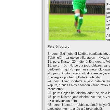
Ez
cs
pe
be
Ei
ne
el
A 
eg
Percről percre
5. perc: Szili jobbról küldött beadását köv
Tököli elől – az utolsó pillanatban – kivágta 
13. perc: Kriston 23 méterről lőtt kapura, 
16. perc: Tóth Norbert a jobb oldalról, az
védőkről, majd Pomper húsz méterről, kapás
20. perc: Kriston a jobb oldalról veszélyes
tizenegyes pontról öklözte ki a labdát.
24. perc: Dvéri indí­totta a jobb oldalon T
kapura, Szűcs Lajos azonban kitűnő reflexs
menetettek.
25. perc: Gajics bal oldalról adott be, de a
43. perc: Kriston jobb oldalról í­velt be, a
az oldalvonalon túlra.
45. perc: Lipcsei a jobbösszekötő helyéről
szögletre nyomta a léc alá tartó labdát.