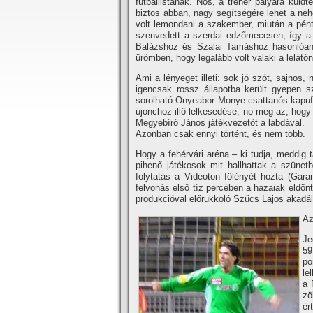
futballistának. Nos, a tréner pályára küld
biztos abban, nagy segí­tségére lehet a neh
volt lemondani a szakember, miután a pénte
szenvedett a szerdai edzőmeccsen, í­gy a
Balázshoz és Szalai Tamáshoz hasonlóan
ürömben, hogy legalább volt valaki a lelát
Ami a lényeget illeti: sok jó szót, sajnos,
igencsak rossz állapotba került gyepen sz
sorolható Onyeabor Monye csattanós kapufá
újonchoz illő lelkesedése, no meg az, hogy 
Megyebí­ró János játékvezetőt a labdával.
Azonban csak ennyi történt, és nem több.
Hogy a fehérvári aréna – ki tudja, meddig t
pihenő játékosok mit hallhattak a szünetb
folytatás a Videoton fölényét hozta (Gara
felvonás első tí­z percében a hazaiak eldö
produkcióval előrukkoló Szűcs Lajos akadá
Az
Je
59
po
le
a 
zö
ér