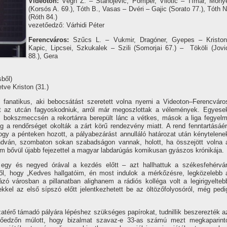
Videoton:
Végh Z. – Stanojevic, Pomper, Vilotic – Tí­már, Mony
(Korsós A. 69.), Tóth B., Vasas – Dvéri – Gajic (Sorato 77.), Tóth N
(Róth 84.)
vezetőedző: Várhidi Péter
Ferencváros:
Szűcs L. – Vukmir, Dragóner, Gyepes – Kriston
Kapic, Lipcsei, Szkukalek – Szili (Somorjai 67.) – Tököli (Jovi
88.), Gera
sből)
etve Kriston (31.)
 fanatikus, aki bebocsátást szeretett volna nyerni a Videoton–Ferencváro
lett az utcán fagyoskodniuk, arról már megoszlottak a vélemények. Egyese
 és bokszmeccsén a rekortánra berepült lánc a vétkes, mások a liga fegyelm
ig a rendőrséget okolták a zárt körű rendezvény miatt. A rend fenntartásáér
 hogy a pénteken hozott, a pályabezárást annulláló határozat után kénytelene
ondván, szombaton sokan szabadságon vannak, holott, ha összejött volna 
 bővül újabb fejezettel a magyar labdarúgás komikusan gyászos krónikája.
egy és negyed órával a kezdés előtt – azt hallhattuk a székesfehérvár
től, hogy „Kedves hallgatóim, én most indulok a mérkőzésre, legközelebb 
ázó városban a pillanatban alighanem a rádiós kolléga volt a legirigyelteb
ekkel az első sí­pszó előtt jelentkezhetett be az öltözőfolyosóról, még pedi
atérő támadó pályára lépéshez szükséges papí­rokat, tudnillik beszerezték a
zetőedzőn múlott, hogy bizalmat szavaz-e 33-as számú mezt megkaparint