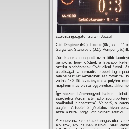
szakmai igazgató: Garami József
Gól: Dragóner (59.), Lipcsei (65., 77. – 11-e
Sárga lap: Stanojevic (32.), Pomper (76.) ill
Zárt kapukat döngetett az a több tucatnyi
bajnokira, hogy ki(k)nek a hibájából kel
szerint a fehérváriak Győr elleni futball-
bizottságát, a harmadik csoport tagjai ped
felelős testület vezetőinek azt rótták fel,
voltak 140 főt kivezényelni a pályára m
majdnem másfélszáz egyenruhás, akkor nem
Így viszont háromnegyed hatkor – tehát 
székhelyű Vörösmarty rádió sportriporteré
stadionból jelentkezem”. Vélhető, a koron
polgár… A tudósí­tó í­géretéhez hí­ven perc
azzal a hí­rrel, hogy Tóth Norbert játszik!
A Fehérvárra kissé kacskaringós úton vissz
elöljárók, í­gy csupán Várhidi Péter ve