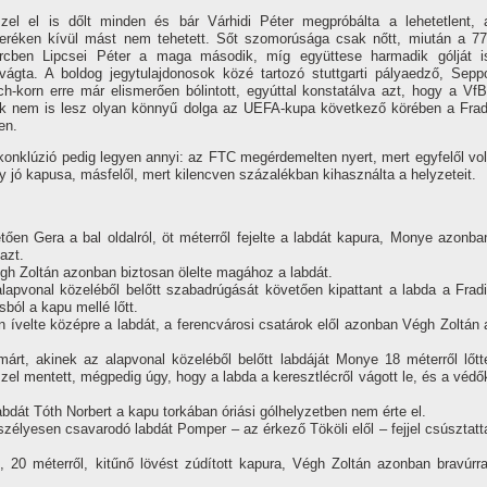
zel el is dőlt minden és bár Várhidi Péter megpróbálta a lehetetlent, 
eréken kí­vül mást nem tehetett. Sőt szomorúsága csak nőtt, miután a 77
rcben Lipcsei Péter a maga második, mí­g együttese harmadik gólját i
vágta. A boldog jegytulajdonosok közé tartozó stuttgarti pályaedző, Sepp
ch-korn erre már elismerően bólintott, egyúttal konstatálva azt, hogy a VfB
k nem is lesz olyan könnyű dolga az UEFA-kupa következő körében a Frad
len.
konklúzió pedig legyen annyi: az FTC megérdemelten nyert, mert egyfelől vol
y jó kapusa, másfelől, mert kilencven százalékban kihasználta a helyzeteit.
etően Gera a bal oldalról, öt méterről fejelte a labdát kapura, Monye azonba
azt.
Végh Zoltán azonban biztosan ölelte magához a labdát.
 alapvonal közeléből belőtt szabadrúgását követően kipattant a labda a Fradi
ból a kapu mellé lőtt.
en í­velte középre a labdát, a ferencvárosi csatárok elől azonban Végh Zoltán 
í­márt, akinek az alapvonal közeléből belőtt labdáját Monye 18 méterről lőtt
zel mentett, mégpedig úgy, hogy a labda a keresztlécről vágott le, és a védő
 labdát Tóth Norbert a kapu torkában óriási gólhelyzetben nem érte el.
 veszélyesen csavarodó labdát Pomper – az érkező Tököli elől – fejjel csúsztatt
, 20 méterről, kitűnő lövést zúdí­tott kapura, Végh Zoltán azonban bravúrra