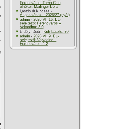
Ferencvárosi Torna Club
elnökei: Mailinger Béla
s
Laszlo dr.Kincses
-
Átigazolások – 2026/27 (nyár)
k
admin
-
2026.VII.16. EL-
selejtező: Ferencváros –
Vojvodina: 3-0
,
Erdélyi Dodi
-
Kuti László: 70
admin
-
2026.VII.9. EL-
,
selejtező: Vojvodina –
Ferencváros: 1-2
ő
t
g