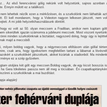
z… Az első ferencvárosi gólig nekünk volt helyzetünk, sajnos azonban 
tte. Ennyin múlott ez a találkozó.
nem lehettek nézők ezen a mérkőzésen, és a szurkolóink nem láthatták azt
t. El kell mondanom, hogy a Videoton nagyon lelkesen játszott, nem vol
jteti. A mi jobb helyzetkihasználásunk döntött.
ogy ez volt az 50. olyan meccsem a Fradiban, amikor nem kaptam gólt
em sikerültek igazán számomra a jubileumi meccsek. Most viszont nyertünk
nni minden szurkolónknak a biztatást, nagyszerű dolog, hogy úgy is lejötte
tnak majd a meccsből.
milyen boldog vagyok, hogy a négymeccses eltiltásom után góllal térte
re, csak arra, hogy igyekeztem megfelelően tartani a lábamat a lövésnél
azokért a szurkolókért játszottunk, akiket kizártak a stadionból. Ma mindenk
kezménye ez a szép győzelem.
am utoljára két gólt egy meccsen.Boldog vagyok, de egy kicsit bosszús is
, ha Gera tökéletes passza nem áll meg a tócsában. Én csapatkapitánykén
zönni a szurkolóknak a mai buzdí­tást.
pja alapján)