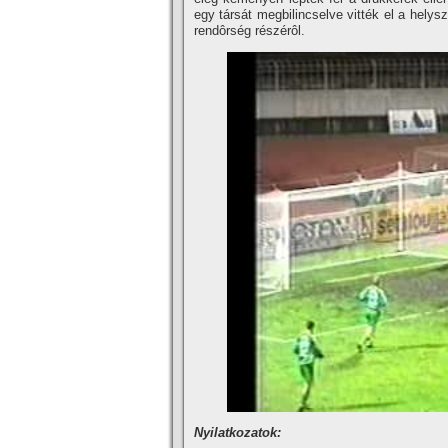
egy társát megbilincselve vitték el a helys
rendôrség részérôl.
Nyilatkozatok: