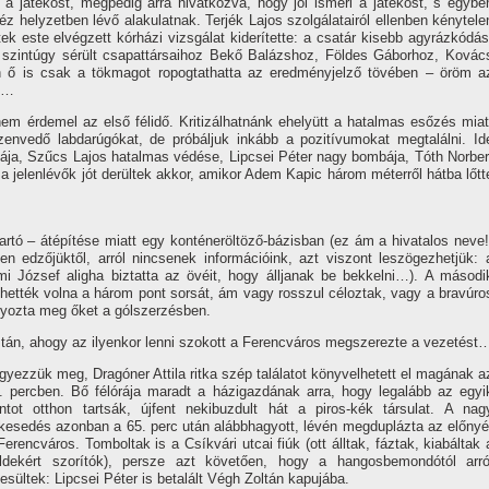
te a játékost, mégpedig arra hivatkozva, hogy jól ismeri a játékost, s egybe
éz helyzetben lévő alakulatnak. Terjék Lajos szolgálatairól ellenben kénytele
k este elvégzett kórházi vizsgálat kiderí­tette: a csatár kisebb agyrázkódás
 szintúgy sérült csapattársaihoz Bekő Balázshoz, Földes Gáborhoz, Kovác
 ő is csak a tökmagot ropogtathatta az eredményjelző tövében – öröm a
ón…
 nem érdemel az első félidő. Kritizálhatnánk ehelyütt a hatalmas esőzés miat
envedő labdarúgókat, de próbáljuk inkább a pozití­vumokat megtalálni. Id
ja, Szűcs Lajos hatalmas védése, Lipcsei Péter nagy bombája, Tóth Norber
a jelenlévők jót derültek akkor, amikor Adem Kapic három méterről hátba lőtt
artó – átépí­tése miatt egy konténeröltöző-bázisban (ez ám a hivatalos neve!
en edzőjüktől, arról nincsenek információink, azt viszont leszögezhetjük: 
mi József aligha biztatta az övéit, hogy álljanak be bekkelni…). A másodi
nthették volna a három pont sorsát, ám vagy rosszul céloztak, vagy a bravúro
lyozta meg őket a gólszerzésben.
tán, ahogy az ilyenkor lenni szokott a Ferencváros megszerezte a vezetést
gyezzük meg, Dragóner Attila ritka szép találatot könyvelhetett el magának a
. percben. Bő félórája maradt a házigazdának arra, hogy legalább az egyi
ntot otthon tartsák, újfent nekibuzdult hát a piros-kék társulat. A nag
lkesedés azonban a 65. perc után alábbhagyott, lévén megduplázta az előnyé
Ferencváros. Tomboltak is a Csí­kvári utcai fiúk (ott álltak, fáztak, kiabáltak 
ldekért szorí­tók), persze azt követően, hogy a hangosbemondótól arró
tesültek: Lipcsei Péter is betalált Végh Zoltán kapujába.