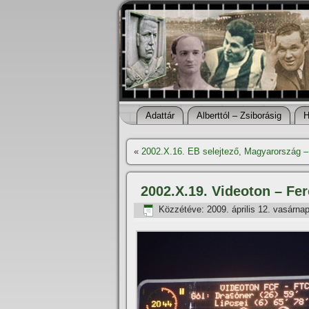
Adattár
Alberttól – Zsiborásig
H
«
2002.X.16. EB selejtező, Magyarország –
2002.X.19. Videoton – Fe
Közzétéve:
2009. április 12. vasárna