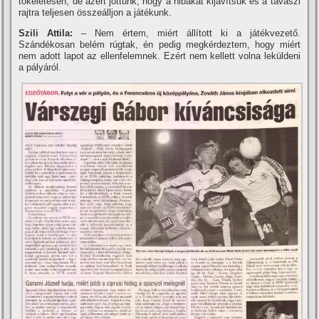
tökéletesen, de azért jöttünk, hogy a hibákat kijaví­tsuk és a tavaszi
rajtra teljesen összeálljon a játékunk.
Szili Attila:
– Nem értem, miért állí­tott ki a játékvezető.
Szándékosan belém rúgtak, én pedig megkérdeztem, hogy miért
nem adott lapot az ellenfelemnek. Ezért nem kellett volna leküldeni
a pályáról.