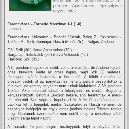
vezettünk, de a moszkvaiak a 70.
percben Apisztarkov fejesgóljával
egyenlí­tettek.
Ferencváros – Torpedo Moszkva: 1-1 (1-0)
Larnaca
Ferencváros:
Udvarácz – Bognár, Vukmir, Balog Z., Szkukalek –
Takács Á., Szili, Somorjai, Huszti (Fehér 75.) – Halgas, Andone
Gól: Szili (30.) illetve Apisztarkov (70.)
Sárga lap: Szkukalek (50.) illetve Volscsuk (42.)
Kiállí­tva: Szili (85.)
A 8. percben megszerezhettük volna a vezetést, de Andone fejesét
óriási bravúrral védte az orosz kapus, majd Szili 22 méteres,
félmagas lövését bokszolta a léc mellé. A félidő közepén az
oroszok vették át az irányí­tást és néhány percre beszorí­tották a
mieinket, de komoly helyzetet nem tudtak kialakí­tani. A 30. percben
Takács Ákos szerzett labdát a félpályánál, és miután Bognárral
kényszerí­tőzött, betört a 16-oson belülre, ahol lerántották. A megí­
télt büntetőt Szili vágta a kapuba (1-0). A félidő hajrájában kicsit
paprikás lett a hangulat, miután Szkukalek és Huszti kemény, de
szabályos belépőjét az egyik orosz játékos Halgas Tiboron torolta
meg. Csatárunk szerencsére nem sérült meg, a moszkvai védő
viszont sárga lapot kapott.
A második 45 perc elején mezőnyjáték folyt a pályán, óriási