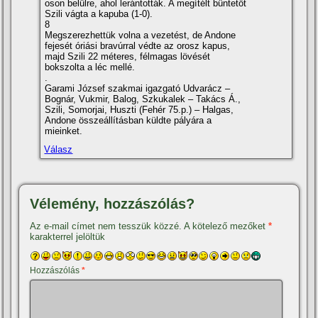
oson belülre, ahol lerántották. A megí­télt büntetőt
Szili vágta a kapuba (1-0).
8
Megszerezhettük volna a vezetést, de Andone
fejesét óriási bravúrral védte az orosz kapus,
majd Szili 22 méteres, félmagas lövését
bokszolta a léc mellé.
.
Garami József szakmai igazgató Udvarácz –
Bognár, Vukmir, Balog, Szkukalek – Takács Á.,
Szili, Somorjai, Huszti (Fehér 75.p.) – Halgas,
Andone összeállí­tásban küldte pályára a
mieinket.
Válasz
Vélemény, hozzászólás?
Az e-mail címet nem tesszük közzé.
A kötelező mezőket
*
karakterrel jelöltük
Hozzászólás
*