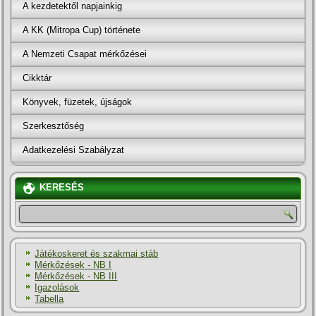
A kezdetektől napjainkig
A KK (Mitropa Cup) története
A Nemzeti Csapat mérkőzései
Cikktár
Könyvek, füzetek, újságok
Szerkesztőség
Adatkezelési Szabályzat
KERESÉS
Játékoskeret és szakmai stáb
Mérkőzések - NB I
Mérkőzések - NB III
Igazolások
Tabella