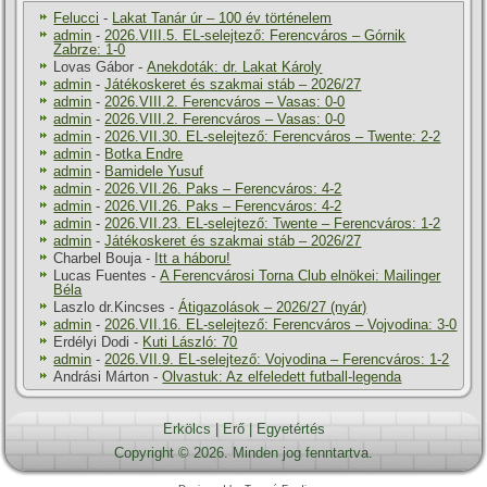
Felucci
-
Lakat Tanár úr – 100 év történelem
admin
-
2026.VIII.5. EL-selejtező: Ferencváros – Górnik
Zabrze: 1-0
Lovas Gábor
-
Anekdoták: dr. Lakat Károly
admin
-
Játékoskeret és szakmai stáb – 2026/27
admin
-
2026.VIII.2. Ferencváros – Vasas: 0-0
admin
-
2026.VIII.2. Ferencváros – Vasas: 0-0
admin
-
2026.VII.30. EL-selejtező: Ferencváros – Twente: 2-2
admin
-
Botka Endre
admin
-
Bamidele Yusuf
admin
-
2026.VII.26. Paks – Ferencváros: 4-2
admin
-
2026.VII.26. Paks – Ferencváros: 4-2
admin
-
2026.VII.23. EL-selejtező: Twente – Ferencváros: 1-2
admin
-
Játékoskeret és szakmai stáb – 2026/27
Charbel Bouja
-
Itt a háboru!
Lucas Fuentes
-
A Ferencvárosi Torna Club elnökei: Mailinger
Béla
Laszlo dr.Kincses
-
Átigazolások – 2026/27 (nyár)
admin
-
2026.VII.16. EL-selejtező: Ferencváros – Vojvodina: 3-0
Erdélyi Dodi
-
Kuti László: 70
admin
-
2026.VII.9. EL-selejtező: Vojvodina – Ferencváros: 1-2
Andrási Márton
-
Olvastuk: Az elfeledett futball-legenda
Erkölcs
|
Erő
|
Egyetértés
Copyright © 2026. Minden jog fenntartva.