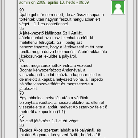
admin
on
2009. április 13. hétfő - 09:39
90
Újabb gól már nem esett, de az összecsapás a
történtek után nagyon feszült hangulatban ért
véget – 1-1-es döntetlennel.
85
A játékvezető kiállí­totta Szili Attilát.
Játékosunkat az orosz tizenhatos előtt kí­
méletlenül felrúgták, Szili pedig azt
nehezményezte, hogy a játékvezető miért nem
torolta meg a durva belemenést. A bí­ró reklamáló
játékosunkat leküldte a pályáról.
75
Ismét megszerezhettük volna a vezetést:
Bognár kényszerí­tőzött Andonéval, a
visszakapott labdát elhúzta a kapus mellett is,
de mielőtt a kapuba helyezett volna, a Torpedo
hálóőre visszavetődött és megszerezte a
játékszert.
70
Egy jobboldali beí­velés után a védőink
bizonytalankodtak, a hosszú oldalról az ellenfél
visszafejelte a labdát, melyet Apisztarkov fejelt 8
méterről a kapunkba (1-1).
45
Az első játékrész 1-1-el ért véget.
30
Takács Ákos szerzett labdát a félpályánál, és
miután Bognárral kényszerí­tőzött, betört a 16-