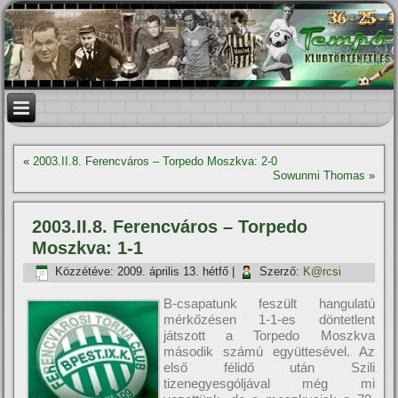
«
2003.II.8. Ferencváros – Torpedo Moszkva: 2-0
Sowunmi Thomas
»
2003.II.8. Ferencváros – Torpedo
Moszkva: 1-1
Közzétéve:
2009. április 13. hétfő
|
Szerző:
K@rcsi
B-csapatunk feszült hangulatú
mérkőzésen 1-1-es döntetlent
játszott a Torpedo Moszkva
második számú együttesével. Az
első félidő után Szili
tizenegyesgóljával még mi