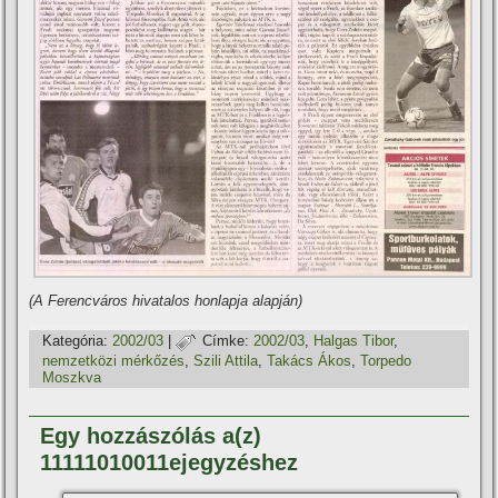
(A Ferencváros hivatalos honlapja alapján)
Kategória:
2002/03
|
Címke:
2002/03
,
Halgas Tibor
,
nemzetközi mérkőzés
,
Szili Attila
,
Takács Ákos
,
Torpedo
Moszkva
Egy hozzászólás a(z)
11111010011ejegyzéshez