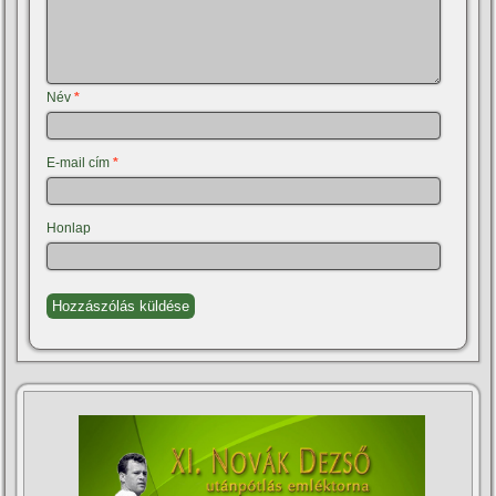
Név
*
E-mail cím
*
Honlap