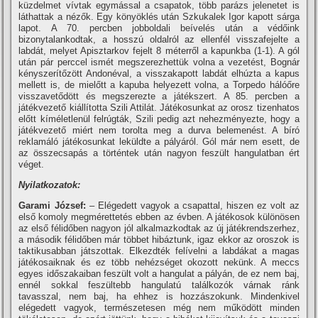
küzdelmet ví­vtak egymással a csapatok, több parázs jelenetet is
láthattak a nézők. Egy könyöklés után Szkukalek Igor kapott sárga
lapot. A 70. percben jobboldali beí­velés után a védőink
bizonytalankodtak, a hosszú oldalról az ellenfél visszafejelte a
labdát, melyet Apisztarkov fejelt 8 méterről a kapunkba (1-1). A gól
után pár perccel ismét megszerezhettük volna a vezetést, Bognár
kényszerí­tőzött Andonéval, a visszakapott labdát elhúzta a kapus
mellett is, de mielőtt a kapuba helyezett volna, a Torpedo hálóőre
visszavetődött és megszerezte a játékszert. A 85. percben a
játékvezető kiállí­totta Szili Attilát. Játékosunkat az orosz tizenhatos
előtt kí­méletlenül felrúgták, Szili pedig azt nehezményezte, hogy a
játékvezető miért nem torolta meg a durva belemenést. A bí­ró
reklamáló játékosunkat leküldte a pályáról. Gól már nem esett, de
az összecsapás a történtek után nagyon feszült hangulatban ért
véget.
Nyilatkozatok:
Garami József:
– Elégedett vagyok a csapattal, hiszen ez volt az
első komoly megmérettetés ebben az évben. A játékosok különösen
az első félidőben nagyon jól alkalmazkodtak az új játékrendszerhez,
a második félidőben már többet hibáztunk, igaz ekkor az oroszok is
taktikusabban játszottak. Elkezdték felí­velni a labdákat a magas
játékosaiknak és ez több nehézséget okozott nekünk. A meccs
egyes időszakaiban feszült volt a hangulat a pályán, de ez nem baj,
ennél sokkal feszültebb hangulatú találkozók várnak ránk
tavasszal, nem baj, ha ehhez is hozzászokunk. Mindenkivel
elégedett vagyok, természetesen még nem működött minden