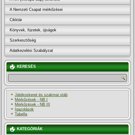
A Nemzeti Csapat mérkőzései
Cikktár
Könyvek, füzetek, újságok
Szerkesztőség
Adatkezelési Szabályzat
KERESÉS
Játékoskeret és szakmai stáb
Mérkőzések - NB I
Mérkőzések - NB III
Igazolások
Tabella
KATEGÓRIÁK