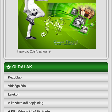
Tapolca, 2027. január 9.
OLDALAK
Kezdőlap
Videógaléria
Lexikon
A kezdetektől napjainkig
A KK (Mitropa Cup) története