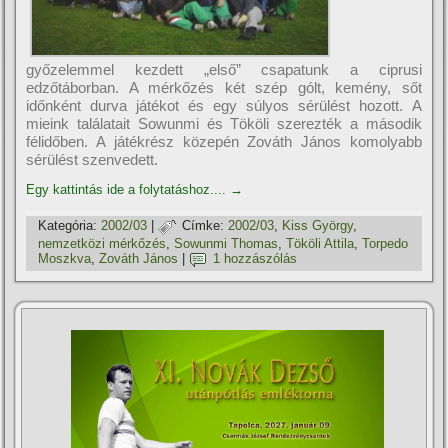
győzelemmel kezdett „első” csapatunk a ciprusi
edzőtáborban. A mérkőzés két szép gólt, kemény, sőt
időnként durva játékot és egy súlyos sérülést hozott. A
mieink találatait Sowunmi és Tököli szerezték a második
félidőben. A játékrész közepén Zováth János komolyabb
sérülést szenvedett.
Egy kattintás ide a folytatáshoz....
→
Kategória:
2002/03
|
Címke:
2002/03
,
Kiss György
,
nemzetközi mérkőzés
,
Sowunmi Thomas
,
Tököli Attila
,
Torpedo
Moszkva
,
Zováth János
|
1 hozzászólás