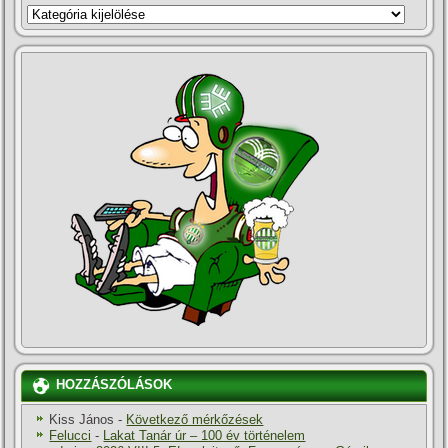
KATEGÓRIÁK
HOZZÁSZÓLÁSOK
Kiss János
-
Következő mérkőzések
Felucci
-
Lakat Tanár úr – 100 év történelem