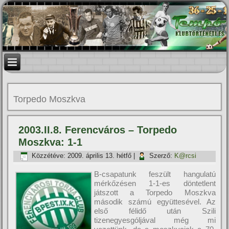
Torpedo Moszkva
2003.II.8. Ferencváros – Torpedo
Moszkva: 1-1
Közzétéve:
2009. április 13. hétfő
|
Szerző:
K@rcsi
B-csapatunk feszült hangulatú
mérkőzésen 1-1-es döntetlent
játszott a Torpedo Moszkva
második számú együttesével. Az
első félidő után Szili
tizenegyesgóljával még mi