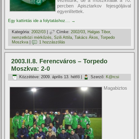
vezettünk, de a moszkvaiak a 70.
percben Apisztarkov fejesgóljával
egyenlí­tettek.
Egy kattintás ide a folytatáshoz....
→
Kategória:
2002/03
|
Címke:
2002/03
,
Halgas Tibor
,
nemzetközi mérkőzés
,
Szili Attila
,
Takács Ákos
,
Torpedo
Moszkva
|
1 hozzászólás
2003.II.8. Ferencváros – Torpedo
Moszkva: 2-0
Közzétéve:
2009. április 13. hétfő
|
Szerző:
K@rcsi
Magabiztos