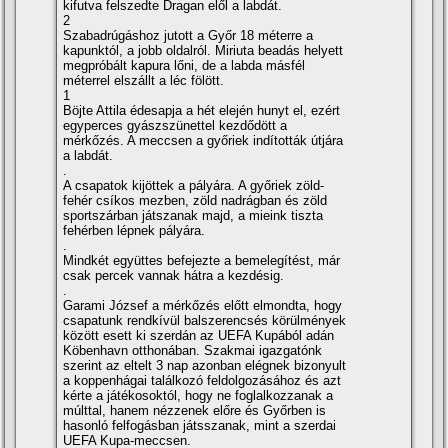
kifutva felszedte Dragan elől a labdát.
2
Szabadrúgáshoz jutott a Győr 18 méterre a
kapunktól, a jobb oldalról. Miriuta beadás helyett
megpróbált kapura lőni, de a labda másfél
méterrel elszállt a léc fölött.
1
Böjte Attila édesapja a hét elején hunyt el, ezért
egyperces gyászszünettel kezdődött a
mérkőzés. A meccsen a győriek indí­tották útjára
a labdát.
.
A csapatok kijöttek a pályára. A győriek zöld-
fehér csí­kos mezben, zöld nadrágban és zöld
sportszárban játszanak majd, a mieink tiszta
fehérben lépnek pályára.
.
Mindkét együttes befejezte a bemelegí­tést, már
csak percek vannak hátra a kezdésig.
.
Garami József a mérkőzés előtt elmondta, hogy
csapatunk rendkí­vül balszerencsés körülmények
között esett ki szerdán az UEFA Kupából adán
Köbenhavn otthonában. Szakmai igazgatónk
szerint az eltelt 3 nap azonban elégnek bizonyult
a koppenhágai találkozó feldolgozásához és azt
kérte a játékosoktól, hogy ne foglalkozzanak a
múlttal, hanem nézzenek előre és Győrben is
hasonló felfogásban játsszanak, mint a szerdai
UEFA Kupa-meccsen.