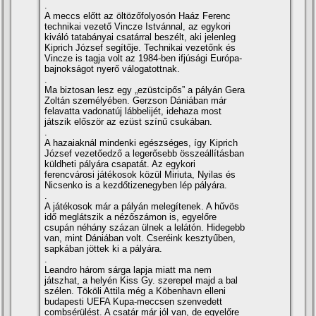
.
A meccs előtt az öltözőfolyosón Haáz Ferenc
technikai vezető Vincze Istvánnal, az egykori
kiváló tatabányai csatárral beszélt, aki jelenleg
Kiprich József segí­tője. Technikai vezetőnk és
Vincze is tagja volt az 1984-ben ifjúsági Európa-
bajnokságot nyerő válogatottnak.
.
Ma biztosan lesz egy „ezüstcipős” a pályán Gera
Zoltán személyében. Gerzson Dániában már
felavatta vadonatúj lábbelijét, idehaza most
játszik először az ezüst szí­nű csukában.
.
A hazaiaknál mindenki egészséges, í­gy Kiprich
József vezetőedző a legerősebb összeállí­tásban
küldheti pályára csapatát. Az egykori
ferencvárosi játékosok közül Miriuta, Nyilas és
Nicsenko is a kezdőtizenegyben lép pályára.
.
A játékosok már a pályán melegí­tenek. A hűvös
idő meglátszik a nézőszámon is, egyelőre
csupán néhány százan ülnek a lelátón. Hidegebb
van, mint Dániában volt. Cseréink kesztyűben,
sapkában jöttek ki a pályára.
.
Leandro három sárga lapja miatt ma nem
játszhat, a helyén Kiss Gy. szerepel majd a bal
szélen. Tököli Attila még a Köbenhavn elleni
budapesti UEFA Kupa-meccsen szenvedett
combsérülést. A csatár már jól van, de egyelőre