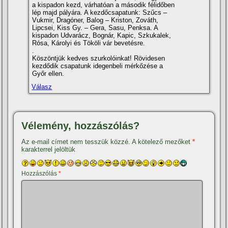
a kispadon kezd, várhatóan a második félidőben
lép majd pályára. A kezdőcsapatunk: Szűcs –
Vukmir, Dragóner, Balog – Kriston, Zováth,
Lipcsei, Kiss Gy. – Gera, Sasu, Penksa. A
kispadon Udvarácz, Bognár, Kapic, Szkukalek,
Rósa, Károlyi és Tököli vár bevetésre.
.
Köszöntjük kedves szurkolóinkat! Rövidesen
kezdődik csapatunk idegenbeli mérkőzése a
Győr ellen.
Válasz
Vélemény, hozzászólás?
Az e-mail címet nem tesszük közzé.
A kötelező mezőket
*
karakterrel jelöltük
Hozzászólás
*