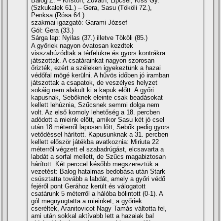
Balog Z. – Kriston, Zováth, Lipcsei, Kiss Gy.
(Szkukalek 61.) – Gera, Sasu (Tököli 72.),
Penksa (Rósa 64.)
szakmai igazgató: Garami József
Gól: Gera (33.)
Sárga lap: Nyilas (37.) illetve Tököli (85.)
A győriek nagyon óvatosan kezdtek
visszahúzódtak a térfelükre és gyors kontrákra
játszottak. A csatárainkat nagyon szorosan
őrizték, ezért a széleken igyekeztünk a hazai
védőfal mögé kerülni. A hűvös időben jó iramban
játszottak a csapatok, de veszélyes helyzet
sokáig nem alakult ki a kapuk előtt. A győri
kapusnak, Sebőknek eleinte csak beadásokat
kellett lehúznia, Szűcsnek semmi dolga nem
volt. Az első komoly lehetőség a 18. percben
adódott a mieink előtt, amikor Sasu két jó csel
után 18 méterről laposan lőtt, Sebők pedig gyors
vetődéssel hárí­tott. Kapusunknak a 31. percben
kellett először játékba avatkoznia: Miriuta 22
méterről végzett el szabadrúgást, elcsavarta a
labdát a sorfal mellett, de Szűcs magabiztosan
hárí­tott. Két perccel később megszereztük a
vezetést: Balog hatalmas bedobása után Stark
csúsztatta tovább a labdát, amely a győri védő
fejéről pont Gerához került és válogatott
csatárunk 5 méterről a hálóba bólintott (0-1). A
gól megnyugtatta a mieinket, a győriek
cseréltek, Aranitovicot Nagy Tamás váltotta fel,
ami után sokkal aktí­vabb lett a hazaiak bal