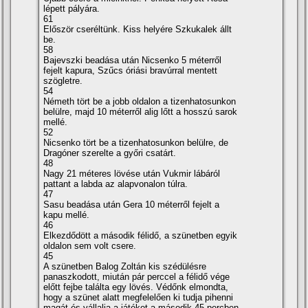
lépett pályára.
61
Először cseréltünk. Kiss helyére Szkukalek állt
be.
58
Bajevszki beadása után Nicsenko 5 méterről
fejelt kapura, Szűcs óriási bravúrral mentett
szögletre.
54
Németh tört be a jobb oldalon a tizenhatosunkon
belülre, majd 10 méterről alig lőtt a hosszú sarok
mellé.
52
Nicsenko tört be a tizenhatosunkon belülre, de
Dragóner szerelte a győri csatárt.
48
Nagy 21 méteres lövése után Vukmir lábáról
pattant a labda az alapvonalon túlra.
47
Sasu beadása után Gera 10 méterről fejelt a
kapu mellé.
46
Elkezdődött a második félidő, a szünetben egyik
oldalon sem volt csere.
45
A szünetben Balog Zoltán kis szédülésre
panaszkodott, miután pár perccel a félidő vége
előtt fejbe találta egy lövés. Védőnk elmondta,
hogy a szünet alatt megfelelően ki tudja pihenni
magát és vállalja a játékot a második 45 percben