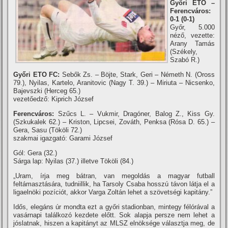
Győri ETO –
Ferencváros:
0-1 (0-1)
Győr, 5.000
néző, vezette:
Arany Tamás
(Székely,
Szabó R.)
Győri ETO FC:
Sebők Zs. – Böjte, Stark, Geri – Németh N. (Oross
79.), Nyilas, Kartelo, Aranitovic (Nagy T. 39.) – Miriuta – Nicsenko,
Bajevszki (Herceg 65.)
vezetőedző: Kiprich József
Ferencváros:
Szűcs L. – Vukmir, Dragóner, Balog Z., Kiss Gy.
(Szkukalek 62.) – Kriston, Lipcsei, Zováth, Penksa (Rósa D. 65.) –
Gera, Sasu (Tököli 72.)
szakmai igazgató: Garami József
Gól: Gera (32.)
Sárga lap: Nyilas (37.) illetve Tököli (84.)
„Uram, í­rja meg bátran, van megoldás a magyar futball
feltámasztására, tudniillik, ha Tarsoly Csaba hosszú távon látja el a
ligaelnöki pozí­ciót, akkor Varga Zoltán lehet a szövetségi kapitány.”
Idős, elegáns úr mondta ezt a győri stadionban, mintegy félórával a
vasárnapi találkozó kezdete előtt. Sok alapja persze nem lehet a
jóslatnak, hiszen a kapitányt az MLSZ elnöksége választja meg, de