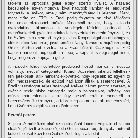
utolérni az aprócska góllal előnyt szerző riválist. A hazaiak
becsületére legyen mondva, jóval nagyobb iramban és lendülettel
folytatták a játékot, amely némi mezőnyfölényt is jelentett. Ment,
ment előre az ETO, a Fradi pedig folytatta az első félidőben
bemutatott biztonsági játékát. Mindebből az lett, hogy a labda
gyakorlatilag állandóan a vendégek térfelén pattogott. A
megnövekedett győri támadókedv helyzeteket is eredményezett, és
ha Szűcs Lajos nem ott folytatja, ahol Koppenhágában abbahagyta,
akkor előbb Nicsenko, jóval később Nagy Tamás, a hajrában pedig
Oross Márton vette volna be a Fradi hálóját. Csakhogy az FTC
kapusa mindent megfogott, mi több, a kapufát is segí­tségül hí­vta,
hogy megőrizze kapuját a góltól.
A második félidő nézhetőbb produkciót hozott, bár ez is messze
volt a „jó meccs” kategóriától. Kiprich Józsefnek sikerült fellelkesí­
teni játékosait, akik mindent elkövettek, hogy legalább az egyenlí­tő
gólt megszerezzék, de ezúttal hadilábon álltak a szerencsével. A
Fradi visszafogott teljesí­tménnyel értékes három pontot szerzett, a
győriek pedig hiába emlegetik majd a balsorsukat, néhány nap
múlva már mindenki csak úgy beszél erről a meccsről: a
Ferencváros 1–0-ra nyert, a többi még akkor is csak mesebeszéd,
ha a Győr rászolgált volna a döntetlenre.
Percről percre
8. perc: A mérkőzés első szögletrúgását Lipcsei végezte el a jobb
oldalról, jól í­velt a kapu elé, oda Gera robbant be, de nyolc méterről
küldött fejesét követően Sebők Zsolt fogta a labdát.