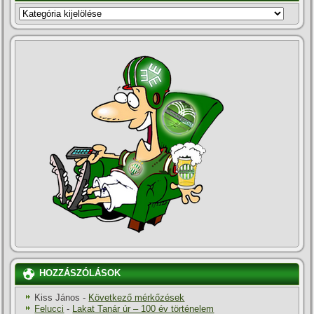
KATEGÓRIÁK
HOZZÁSZÓLÁSOK
Kiss János
-
Következő mérkőzések
Felucci
-
Lakat Tanár úr – 100 év történelem