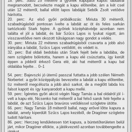
18. perc: Sasu 25 méterre a győriek kapujától kapott labdával
megiramodott, becselezte magát a kapu előterébe, ám a két csel
után 12 méterről, ballal ellőtt lapos labdáját Sebők Zsolt vetődve
hárí­totta.
20. perc: Az első győri próbálkozás: Miriuta 30 méterről,
szabadrúgásból pontosan í­velte a labdát az öt és feles sarkán
tartózkodó Stark fejére. A győriek középhátvédje azonban nem
találta el jól a labdát, és bár Szűcs Lajos is lyukat rúgott, ám
visszavetődve nem okozott túlságosan nagy gondot a védés.
30. perc: Miriuta 22 méteres szabadrúgásból csavarta a jobb alsó
irányába a labdát, Szűcs Lajos vetődött, és védett is.
32. perc: Bal oldali bedobás után Stark fejelt bele a labdába, de
nem szögletre bólintotta, hanem a kapu elé csúsztatta, í­gy került
éppen a jobbról érkező Gera elé, aki hat méterről a kapu bal
oldalába fejelte… 0–1
54. perc: Bajevszki jó ütemű passzal futtatta a jobb szélen Németh
Norbertet: a győri középpályás bevezette a labdát a kapu előterébe,
tí­z méterről megcélozta a jobb alsó sarkot, de a meglőtt labda kis
falsot kapott és í­gy kanyarodott a kapu mellé.
59. perc: Ígéretes győri akció végén Nagy Tamás a bal oldalról jól í­
velt a kapu elé, Nicsenko hat méterről a bal felső sarok felé fejelte a
labdát, de azt Szűcs Lajos bravúros vetődéssel szögletre ütötte.
66. perc: Nagy Tamás 18 méterről ballal, nagy erővel lőtte kapura a
labdát, amely kiperdült Szűcs Lajos kezéből, de Dragóner szögletre
tudott hárí­tani.
86. perc: Herczeg lendületesen tört kapura, a büntetőterületen belül
járt, mikor Dragóner ellökte, a játékvezető azonban továbbengedte a
játékot.