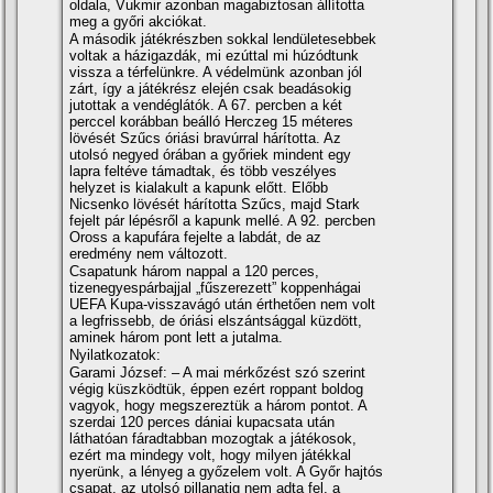
oldala, Vukmir azonban magabiztosan állí­totta
meg a győri akciókat.
A második játékrészben sokkal lendületesebbek
voltak a házigazdák, mi ezúttal mi húzódtunk
vissza a térfelünkre. A védelmünk azonban jól
zárt, í­gy a játékrész elején csak beadásokig
jutottak a vendéglátók. A 67. percben a két
perccel korábban beálló Herczeg 15 méteres
lövését Szűcs óriási bravúrral hárí­totta. Az
utolsó negyed órában a győriek mindent egy
lapra feltéve támadtak, és több veszélyes
helyzet is kialakult a kapunk előtt. Előbb
Nicsenko lövését hárí­totta Szűcs, majd Stark
fejelt pár lépésről a kapunk mellé. A 92. percben
Oross a kapufára fejelte a labdát, de az
eredmény nem változott.
Csapatunk három nappal a 120 perces,
tizenegyespárbajjal „fűszerezett” koppenhágai
UEFA Kupa-visszavágó után érthetően nem volt
a legfrissebb, de óriási elszántsággal küzdött,
aminek három pont lett a jutalma.
Nyilatkozatok:
Garami József: – A mai mérkőzést szó szerint
végig küszködtük, éppen ezért roppant boldog
vagyok, hogy megszereztük a három pontot. A
szerdai 120 perces dániai kupacsata után
láthatóan fáradtabban mozogtak a játékosok,
ezért ma mindegy volt, hogy milyen játékkal
nyerünk, a lényeg a győzelem volt. A Győr hajtós
csapat, az utolsó pillanatig nem adta fel, a