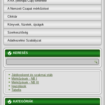
A KK (Mitropa Cup) története
A Nemzeti Csapat mérkőzései
Cikktár
Könyvek, füzetek, újságok
Szerkesztőség
Adatkezelési Szabályzat
KERESÉS
Játékoskeret és szakmai stáb
Mérkőzések - NB I
Mérkőzések - NB III
Igazolások
Tabella
KATEGÓRIÁK