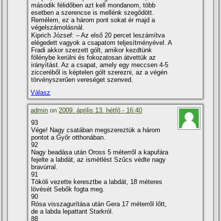
második félidőben azt kell mondanom, több
esetben a szerencse is mellénk szegődött.
Remélem, ez a három pont sokat ér majd a
végelszámolásnál.
Kiprich József: – Az első 20 percet leszámí­tva
elégedett vagyok a csapatom teljesí­tményével. A
Fradi akkor szerzett gólt, amikor kezdtünk
fölénybe kerülni és fokozatosan átvettük az
irányí­tást. Az a csapat, amely egy meccsen 4-5
zicceréből is képtelen gólt szerezni, az a végén
törvényszerűen vereséget szenved.
Válasz
admin
on
2009. április 13. hétfő - 16:40
93
Vége! Nagy csatában megszereztük a három
pontot a Győr otthonában.
92
Nagy beadása után Oross 5 méterről a kapufára
fejelte a labdát, az ismétlést Szűcs védte nagy
bravúrral.
91
Tököli vezette keresztbe a labdát, 18 méteres
lövését Sebők fogta meg.
90
Rósa visszagurí­tása után Gera 17 méterről lőtt,
de a labda lepattant Starkról.
88