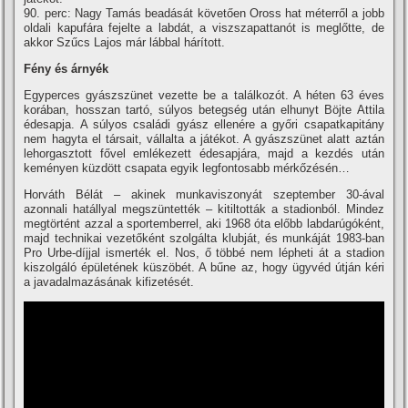
90. perc: Nagy Tamás beadását követően Oross hat méterről a jobb
oldali kapufára fejelte a labdát, a viszszapattanót is meglőtte, de
akkor Szűcs Lajos már lábbal hárí­tott.
Fény és árnyék
Egyperces gyászszünet vezette be a találkozót. A héten 63 éves
korában, hosszan tartó, súlyos betegség után elhunyt Böjte Attila
édesapja. A súlyos családi gyász ellenére a győri csapatkapitány
nem hagyta el társait, vállalta a játékot. A gyászszünet alatt aztán
lehorgasztott fővel emlékezett édesapjára, majd a kezdés után
keményen küzdött csapata egyik legfontosabb mérkőzésén…
Horváth Bélát – akinek munkaviszonyát szeptember 30-ával
azonnali hatállyal megszüntették – kitiltották a stadionból. Mindez
megtörtént azzal a sportemberrel, aki 1968 óta előbb labdarúgóként,
majd technikai vezetőként szolgálta klubját, és munkáját 1983-ban
Pro Urbe-dí­jjal ismerték el. Nos, ő többé nem lépheti át a stadion
kiszolgáló épületének küszöbét. A bűne az, hogy ügyvéd útján kéri
a javadalmazásának kifizetését.