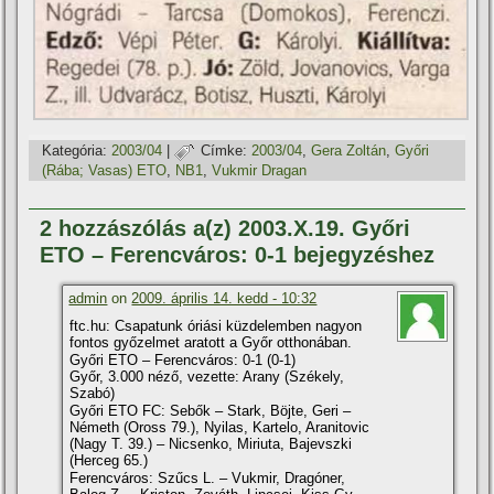
Kategória:
2003/04
|
Címke:
2003/04
,
Gera Zoltán
,
Győri
(Rába; Vasas) ETO
,
NB1
,
Vukmir Dragan
2 hozzászólás a(z) 2003.X.19. Győri
ETO – Ferencváros: 0-1 bejegyzéshez
admin
on
2009. április 14. kedd - 10:32
ftc.hu: Csapatunk óriási küzdelemben nagyon
fontos győzelmet aratott a Győr otthonában.
Győri ETO – Ferencváros: 0-1 (0-1)
Győr, 3.000 néző, vezette: Arany (Székely,
Szabó)
Győri ETO FC: Sebők – Stark, Böjte, Geri –
Németh (Oross 79.), Nyilas, Kartelo, Aranitovic
(Nagy T. 39.) – Nicsenko, Miriuta, Bajevszki
(Herceg 65.)
Ferencváros: Szűcs L. – Vukmir, Dragóner,