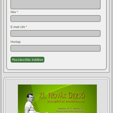
Név
*
E-mail cím
*
Honlap