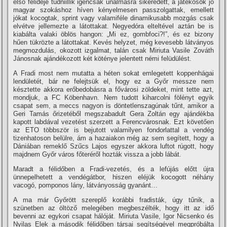
első félideje tudniillik igencsak unalmasra sikeredett, a játékosok jó
magyar szokáshoz hí­ven kényelmesen passzolgattak, emellett
jókat kocogtak, sprint vagy valamiféle dinamikusabb mozgás csak
elvétve jellemezte a látottakat. Negyedóra elteltével aztán be is
kiabálta valaki öblös hangon: „Mi ez, gombfoci?!”, és ez bizony
hűen tükrözte a látottakat. Kevés helyzet, még kevesebb látványos
megmozdulás, okozott izgalmat, talán csak Miriuta Vasile Zováth
Jánosnak ajándékozott két köténye jelentett némi felüdülést.
A Fradi most nem mutatta a héten sokat emlegetett koppenhágai
lendületét, bár ne felejtsük el, hogy ez a Győr messze nem
késztette akkora erőbedobásra a fővárosi zöldeket, mint tette azt,
mondjuk, a FC Köbenhavn. Nem tudott kiharcolni fölényt egyik
csapat sem, a meccs nagyon is döntetlenszagúnak tűnt, amikor a
Geri Tamás őrizetéből megszabadult Gera Zoltán egy ajándékba
kapott labdával vezetést szerzett a Ferencvárosnak. Ezt követően
az ETO többször is bejutott valamilyen fondorlattal a vendég
tizenhatoson belülre, ám a hazaiakon még az sem segí­tett, hogy a
Dániában remeklő Szűcs Lajos egyszer akkora luftot rúgott, hogy
majdnem Győr város főteréről hozták vissza a jobb lábát.
Maradt a félidőben a Fradi-vezetés, és a lefújás előtt újra
ünnepelhetett a vendégátbor, hiszen eléjük kocogott néhány
vacogó, pomponos lány, látványosság gyanánt…
A ma már Győrött szereplő korábbi fradisták, úgy tűnik, a
szünetben az öltöző melegében megbeszélték, hogy itt az idő
bevenni az egykori csapat hálóját. Miriuta Vasile, Igor Nicsenko és
Nyilas Elek a második félidőben társai segí­tségével megpróbálta