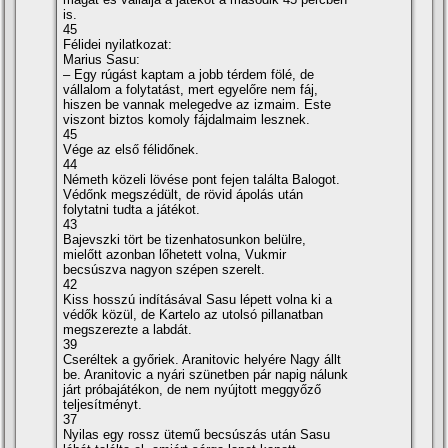
is.
45
Félidei nyilatkozat:
Marius Sasu:
– Egy rúgást kaptam a jobb térdem fölé, de
vállalom a folytatást, mert egyelőre nem fáj,
hiszen be vannak melegedve az izmaim. Este
viszont biztos komoly fájdalmaim lesznek.
45
Vége az első félidőnek.
44
Németh közeli lövése pont fejen találta Balogot.
Védőnk megszédült, de rövid ápolás után
folytatni tudta a játékot.
43
Bajevszki tört be tizenhatosunkon belülre,
mielőtt azonban lőhetett volna, Vukmir
becsúszva nagyon szépen szerelt.
42
Kiss hosszú indí­tásával Sasu lépett volna ki a
védők közül, de Kartelo az utolsó pillanatban
megszerezte a labdát.
39
Cseréltek a győriek. Aranitovic helyére Nagy állt
be. Aranitovic a nyári szünetben pár napig nálunk
járt próbajátékon, de nem nyújtott meggyőző
teljesí­tményt.
37
Nyilas egy rossz ütemű becsúszás után Sasu