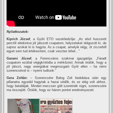
Nyilatkozatok:
Kiprich József
, a Győri ETO vezetőedzője: „Az első huszonöt
perctől eltekintve jól játszott csapatom, helyzeteket dolgozott ki, de
sajnos azokat ki is hagyta. Az a csapat, amelyik négy, öt ziccerből
egyet sem tud értékesí­teni, csak vesztes lehet…”
Garami József
, a Ferencváros szakmai igazgatója: „Fáradt
csapatom ezúttal végigkí­nlódta a mérkőzést. Annak örülök, hogy a
jól játszó, nagy energiákat megmozgató Győr ellen – ha némi
szerencsével is – nyerni tudtunk.”
Gera Zoltán:
– Szerencsére Balog Zoli bedobása után egy
pillanatra egyedül hagytak a hazai védők, és ez elég volt ahhoz,
hogy betaláljak. Minden meccsen gólt szeretnék rúgni, szerencsére
ma összejött. Örülök, hogy ez három pontot eredményezett.