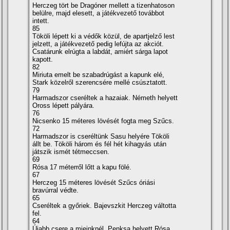
Herczeg tört be Dragóner mellett a tizenhatoson
belülre, majd elesett, a játékvezető továbbot
intett.
85
Tököli lépett ki a védők közül, de apartjelző lest
jelzett, a játékvezető pedig lefújta az akciót.
Csatárunk elrúgta a labdát, amiért sárga lapot
kapott.
82
Miriuta emelt be szabadrúgást a kapunk elé,
Stark közelről szerencsére mellé csúsztatott.
79
Harmadszor cseréltek a hazaiak. Németh helyett
Oross lépett pályára.
76
Nicsenko 15 méteres lövését fogta meg Szűcs.
72
Harmadszor is cseréltünk Sasu helyére Tököli
állt be. Tököli három és fél hét kihagyás után
játszik ismét tétmeccsen.
69
Rósa 17 méterről lőtt a kapu fölé.
67
Herczeg 15 méteres lövését Szűcs óriási
bravúrral védte.
65
Cseréltek a győriek. Bajevszkit Herczeg váltotta
fel.
64
Újabb csere a mieinknél. Penksa helyett Rósa