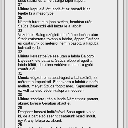
lábát találta el, amiért sárga lapot kapott.
37
Miriuta kapu elé lőtt labdáját az ötösről Kiss
fejelte ki a mezőnybe.
35
Németh futott el a jobb szélen, beadása után
Szűcs Bajevszki elől húzta le a labdát.
33
Vezetünk! Balog szöglettel felérő bedobása után
Stark csúsztatta tovább a labdát, éppen Gerához
és csatárunk öt méterről nem hibázott, a kapuba
bólintott (0-1).
32
Miriuta keresztbeí­velése után a labda Balogról
Bajevszki elé pattant. Szűcs előbb elrúgott a
labda fölött, de utána vetődve mentett a győri
csatár elől.
31
Miriuta végzett el szabadrúgást a bal szélről, 22
méterre a kapunktól. Elcsavarta a labdát a sorfal
mellett, melyet Szűcs fogott meg. Kapusunknak
ez volt az első védenivalója a meccsen.
30
Miriuta szöglete után a labda Némethhez pattant,
akinek lövése Gerában akadt el.
28
Dragóner hosszú indí­tásával Sasu ugrott volna
ki, de a partjelző szerint csatárunk lesről indult,
í­gy Arany lefújta az akciót.
25