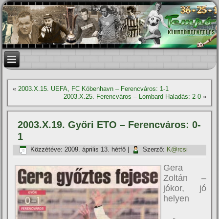
«
2003.X.15. UEFA, FC Köbenhavn – Ferencváros: 1-1
2003.X.25. Ferencváros – Lombard Haladás: 2-0
»
2003.X.19. Győri ETO – Ferencváros: 0-
1
Közzétéve:
2009. április 13. hétfő
|
Szerző:
K@rcsi
Gera
Zoltán –
jókor, jó
helyen