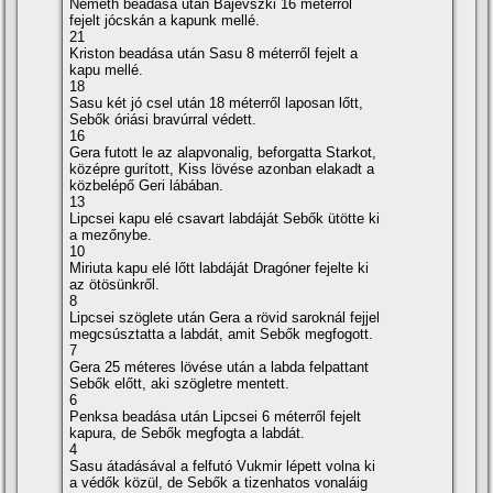
Németh beadása után Bajevszki 16 méterről
fejelt jócskán a kapunk mellé.
21
Kriston beadása után Sasu 8 méterről fejelt a
kapu mellé.
18
Sasu két jó csel után 18 méterről laposan lőtt,
Sebők óriási bravúrral védett.
16
Gera futott le az alapvonalig, beforgatta Starkot,
középre gurí­tott, Kiss lövése azonban elakadt a
közbelépő Geri lábában.
13
Lipcsei kapu elé csavart labdáját Sebők ütötte ki
a mezőnybe.
10
Miriuta kapu elé lőtt labdáját Dragóner fejelte ki
az ötösünkről.
8
Lipcsei szöglete után Gera a rövid saroknál fejjel
megcsúsztatta a labdát, amit Sebők megfogott.
7
Gera 25 méteres lövése után a labda felpattant
Sebők előtt, aki szögletre mentett.
6
Penksa beadása után Lipcsei 6 méterről fejelt
kapura, de Sebők megfogta a labdát.
4
Sasu átadásával a felfutó Vukmir lépett volna ki
a védők közül, de Sebők a tizenhatos vonaláig