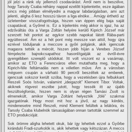
jól jelzi a ránk oly jellemző csodavárást. Arról nem is beszélve,
hogy Tarsoly Csaba néhány nappal ezelőtt kijelentette, esze ágában
sincs még jobban elmélyedni a magyar labdarúgásban, ami azt
jelenti, aligha ő lesz hosszú távon a liga elnöke… Amúgy érthető az
üzletember visszafogottsága, hiszen van éppen elég baja saját
csapatával, a Győrrel is. Ez a kijelentés még akkor is igaz, ha az
edzőváltás óta a Varga Zoltán helyére kerülő Kiprich József már
szerzett hét pontot az egykor szebb napokat látott Rába-parti
együttessel. Ám ez a hét pont még messze van attól, hogy újra
ezrével tóduljanak a meccsre a győri polgárok, akik igencsak
magasra tették a mércét, hiszen jobb hí­ján a Verebes József
fémjelezte bajnokcsapathoz hasonlí­tgatják az évről-évre
gyengébben szereplő utódokat. Itt volt viszont ez a vasárnap,
amikor az ETO a Ferencváros ellen mutathatta meg, hogy a
Kiprich-féle feltámadás nem a véletlen műve. Ám a városban
mégsem csupán a várható 90 percről beszéltek az emberek,
igencsak sokszor került szóba, hogy a vezetésben újra felbukkant
Reszeli Soós István, valamint „ideigazolt” Klement Tibor. Voltak,
akiknek rögvest eszébe jutott, hogy tessék itt az újabb
feszültségforrás, hiszen nem is olyan régen Tamási Zsolt is
elmenekült, amikor Varga Zoltánt helyezték „fölé” szakmai
igazgatónak. Hogy most mit hoz a jövő, az nagy kérdés,
mindenesetre mind Reszeli, mind Klement felültek a lelátóra, és
Tarsoly Csaba klubelnök társaságában onnan tartották szemmel az
ETO produkcióját.
Sok örömre aligha lehetett okuk, bár í­gy lehettek ezzel a Győrbe
kiránduló Fradi-szurkolók is, akik lehettek vagy kétszázan. A meccs