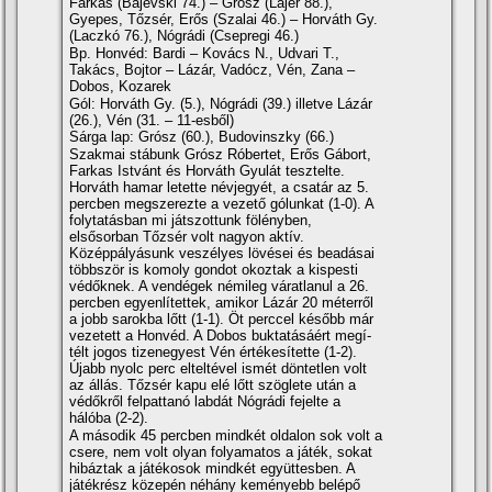
Farkas (Bajevski 74.) – Grósz (Lajer 88.),
Gyepes, Tőzsér, Erős (Szalai 46.) – Horváth Gy.
(Laczkó 76.), Nógrádi (Csepregi 46.)
Bp. Honvéd: Bardi – Kovács N., Udvari T.,
Takács, Bojtor – Lázár, Vadócz, Vén, Zana –
Dobos, Kozarek
Gól: Horváth Gy. (5.), Nógrádi (39.) illetve Lázár
(26.), Vén (31. – 11-esből)
Sárga lap: Grósz (60.), Budovinszky (66.)
Szakmai stábunk Grósz Róbertet, Erős Gábort,
Farkas Istvánt és Horváth Gyulát tesztelte.
Horváth hamar letette névjegyét, a csatár az 5.
percben megszerezte a vezető gólunkat (1-0). A
folytatásban mi játszottunk fölényben,
elsősorban Tőzsér volt nagyon aktí­v.
Középpályásunk veszélyes lövései és beadásai
többször is komoly gondot okoztak a kispesti
védőknek. A vendégek némileg váratlanul a 26.
percben egyenlí­tettek, amikor Lázár 20 méterről
a jobb sarokba lőtt (1-1). Öt perccel később már
vezetett a Honvéd. A Dobos buktatásáért megí­
télt jogos tizenegyest Vén értékesí­tette (1-2).
Újabb nyolc perc elteltével ismét döntetlen volt
az állás. Tőzsér kapu elé lőtt szöglete után a
védőkről felpattanó labdát Nógrádi fejelte a
hálóba (2-2).
A második 45 percben mindkét oldalon sok volt a
csere, nem volt olyan folyamatos a játék, sokat
hibáztak a játékosok mindkét együttesben. A
játékrész közepén néhány keményebb belépő