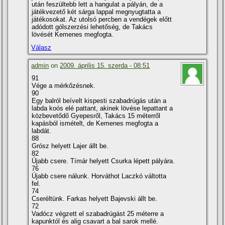
után feszültebb lett a hangulat a pályán, de a
játékvezető két sárga lappal megnyugtatta a
játékosokat. Az utolsó percben a vendégek előtt
adódott gólszerzési lehetőség, de Takács
lövését Kemenes megfogta.
Válasz
admin
on
2009. április 15. szerda - 08:51
91
Vége a mérkőzésnek.
90
Egy balról beí­velt kispesti szabadrúgás után a
labda koós elé pattant, akinek lövése lepattant a
közbevetődő Gyepesről, Takács 15 méterről
kapásból ismételt, de Kemenes megfogta a
labdát.
88
Grósz helyett Lajer állt be.
82
Újabb csere. Tí­már helyett Csurka lépett pályára.
76
Újabb csere nálunk. Horváthot Laczkó váltotta
fel.
74
Cseréltünk. Farkas helyett Bajevski állt be.
72
Vadócz végzett el szabadrúgást 25 méterre a
kapunktól és alig csavart a bal sarok mellé.