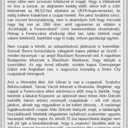
ennyi időre nem szí­vesen kötelezné el magát. Hogy a többieknek
mi lesz a sorsuk, az alighanem keddig eldől, ekkor kell a zöld-
fehéreknek az MLSZ-hez eljuttatni az UEFA-kupa-nevezést, és
eddig kellene kialakí­tani a csapat keretét. Ám pénz továbbra sincs,
van viszont bizonytalanság, nem is akármilyen (sőt hogy micsoda
nagy baj van az Üllői úton, arról ugyanezen az oldalon a
„Kizárhatják a Ferencvárost!” cí­mű keretesünkben olvashatnak).
Holnap a Ferencváros elnökségi ülést tart, talán történik majd
valami befektető, bankhitel vagy ki tudja, milyen gazdasági ügyben.
Nem csupán a felnőtt, az utánpótláskorú játékosok is kelendőek:
Somodi Bence korosztályos válogatott kapus például az ősztől –
minden bizonnyal – az angol Blackburn Roversnél véd. A napokban
Budapestre érkeznek a Blackburn illetékesei, hogy aláí­rják a
szerződést. Az egy évvel idősebb, szintén kapus Gremsperger
Gábor már Angliában van, s augusztus közepéig a Stoke City
csapatánál tréningezik.
Ami a Honvédot illeti: két Udvari is van a csapatnál, Szabolcs
Békéscsabáról, Tamás Vácról érkezett a fővárosba. Meglehet, egy
nappal a Ferencváros elleni edzőmeccs előtt meg is bánták, hogy
betették a lábukat Kispestre: az újdonsült olasz tréner, Aldo Dolcetti
tudniillik három edzést vezényelt csapatának – sőt volt olyan
játékos, akinek egy negyediken is be kellett öltöznie… A vasárnapi
foglalkozásokról csupán Aldo Dolcetti hiányzik majd, a labdarúgók
hozzáállásáról felettébb elégedetten nyilatkozó szakember ugyanis
hazarepül néhány napra. Az elmúlt 72 óra tapasztalatai alapján nem
sok jót í­gér a honvédosoknak, hogy a „maestro” távolléte alatt az
állí­tólag roppant keveset beszélő, ugyanakkor ritka szigorúan néző