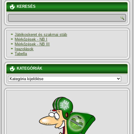
KERESÉS
Játékoskeret és szakmai stáb
Mérkőzések - NB I
Mérkőzések - NB III
Igazolások
Tabella
KATEGÓRIÁK
KATEGÓRIÁK