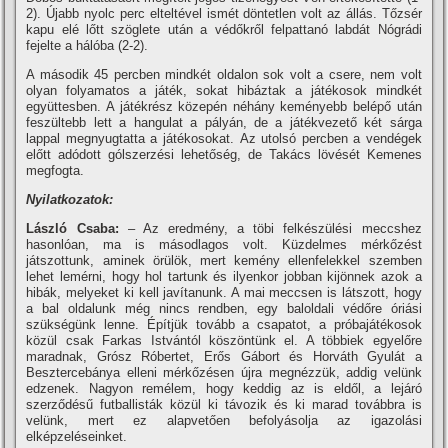
2). Újabb nyolc perc elteltével ismét döntetlen volt az állás. Tőzsér
kapu elé lőtt szöglete után a védőkről felpattanó labdát Nógrádi
fejelte a hálóba (2-2).
A második 45 percben mindkét oldalon sok volt a csere, nem volt
olyan folyamatos a játék, sokat hibáztak a játékosok mindkét
együttesben. A játékrész közepén néhány keményebb belépő után
feszültebb lett a hangulat a pályán, de a játékvezető két sárga
lappal megnyugtatta a játékosokat. Az utolsó percben a vendégek
előtt adódott gólszerzési lehetőség, de Takács lövését Kemenes
megfogta.
Nyilatkozatok:
László Csaba:
– Az eredmény, a töbi felkészülési meccshez
hasonlóan, ma is másodlagos volt. Küzdelmes mérkőzést
játszottunk, aminek örülök, mert kemény ellenfelekkel szemben
lehet lemérni, hogy hol tartunk és ilyenkor jobban kijönnek azok a
hibák, melyeket ki kell javí­tanunk. A mai meccsen is látszott, hogy
a bal oldalunk még nincs rendben, egy baloldali védőre óriási
szükségünk lenne. Épí­tjük tovább a csapatot, a próbajátékosok
közül csak Farkas Istvántól köszöntünk el. A többiek egyelőre
maradnak, Grósz Róbertet, Erős Gábort és Horváth Gyulát a
Besztercebánya elleni mérkőzésen újra megnézzük, addig velünk
edzenek. Nagyon remélem, hogy keddig az is eldől, a lejáró
szerződésű futballisták közül ki távozik és ki marad továbbra is
velünk, mert ez alapvetően befolyásolja az igazolási
elképzeléseinket.