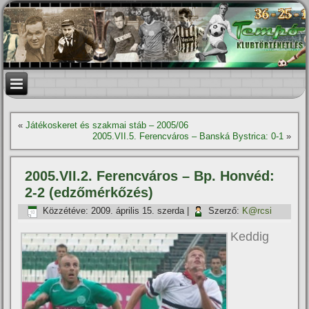
«
Játékoskeret és szakmai stáb – 2005/06
2005.VII.5. Ferencváros – Banská Bystrica: 0-1
»
2005.VII.2. Ferencváros – Bp. Honvéd:
2-2 (edzőmérkőzés)
Közzétéve:
2009. április 15. szerda
|
Szerző:
K@rcsi
Keddig