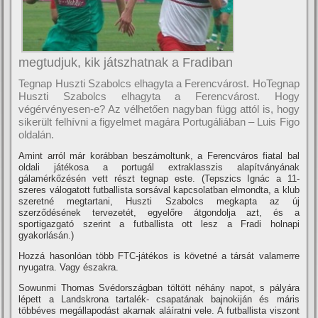
megtudjuk, kik játszhatnak a Fradiban
Tegnap Huszti Szabolcs elhagyta a Ferencvárost. HoTegnap
Huszti Szabolcs elhagyta a Ferencvárost. Hogy
végérvényesen-e? Az vélhetően nagyban függ attól is, hogy
sikerült felhí­vni a figyelmet magára Portugáliában – Luis Figo
oldalán.
Amint arról már korábban beszámoltunk, a Ferencváros fiatal bal
oldali játékosa a portugál extraklasszis alapí­tványának
gálamérkőzésén vett részt tegnap este. (Tepszics Ignác a 11-
szeres válogatott futballista sorsával kapcsolatban elmondta, a klub
szeretné megtartani, Huszti Szabolcs megkapta az új
szerződésének tervezetét, egyelőre átgondolja azt, és a
sportigazgató szerint a futballista ott lesz a Fradi holnapi
gyakorlásán.)
Hozzá hasonlóan több FTC-játékos is követné a társát valamerre
nyugatra. Vagy északra.
Sowunmi Thomas Svédországban töltött néhány napot, s pályára
lépett a Landskrona tartalék- csapatának bajnokiján és máris
többéves megállapodást akarnak aláí­ratni vele. A futballista viszont