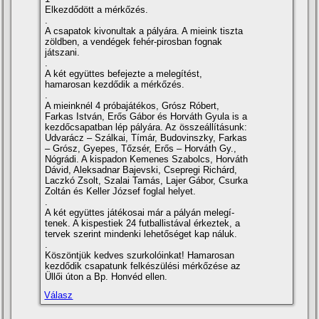
Elkezdődött a mérkőzés.
.
A csapatok kivonultak a pályára. A mieink tiszta
zöldben, a vendégek fehér-pirosban fognak
játszani.
.
A két együttes befejezte a melegí­tést,
hamarosan kezdődik a mérkőzés.
.
A mieinknél 4 próbajátékos, Grósz Róbert,
Farkas István, Erős Gábor és Horváth Gyula is a
kezdőcsapatban lép pályára. Az összeállí­tásunk:
Udvarácz – Szálkai, Tí­már, Budovinszky, Farkas
– Grósz, Gyepes, Tőzsér, Erős – Horváth Gy.,
Nógrádi. A kispadon Kemenes Szabolcs, Horváth
Dávid, Aleksadnar Bajevski, Csepregi Richárd,
Laczkó Zsolt, Szalai Tamás, Lajer Gábor, Csurka
Zoltán és Keller József foglal helyet.
.
A két együttes játékosai már a pályán melegí­
tenek. A kispestiek 24 futballistával érkeztek, a
tervek szerint mindenki lehetőséget kap náluk.
.
Köszöntjük kedves szurkolóinkat! Hamarosan
kezdődik csapatunk felkészülési mérkőzése az
Üllői úton a Bp. Honvéd ellen.
Válasz