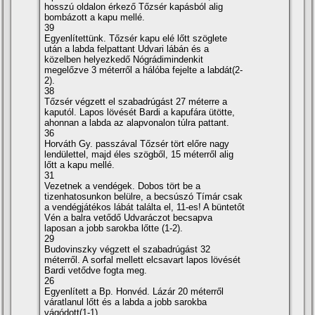
hosszú oldalon érkező Tőzsér kapásból alig
bombázott a kapu mellé.
39
Egyenlí­tettünk. Tőzsér kapu elé lőtt szöglete
után a labda felpattant Udvari lábán és a
közelben helyezkedő Nógrádimindenkit
megelőzve 3 méterről a hálóba fejelte a labdát(2-
2).
38
Tőzsér végzett el szabadrúgást 27 méterre a
kaputól. Lapos lövését Bardi a kapufára ütötte,
ahonnan a labda az alapvonalon túlra pattant.
36
Horváth Gy. passzával Tőzsér tört előre nagy
lendülettel, majd éles szögből, 15 méterről alig
lőtt a kapu mellé.
31
Vezetnek a vendégek. Dobos tört be a
tizenhatosunkon belülre, a becsúszó Tí­már csak
a vendégjátékos lábát találta el, 11-es! A büntetőt
Vén a balra vetődő Udvaráczot becsapva
laposan a jobb sarokba lőtte (1-2).
29
Budovinszky végzett el szabadrúgást 32
méterről. A sorfal mellett elcsavart lapos lövését
Bardi vetődve fogta meg.
26
Egyenlí­tett a Bp. Honvéd. Lázár 20 méterről
váratlanul lőtt és a labda a jobb sarokba
vágódott(1-1).