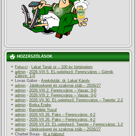
HOZZÁSZÓLÁSOK
Felucci
-
Lakat Tanár úr – 100 év történelem
admin
-
2026.VIII.5. EL-selejtező: Ferencváros – Górnik
Zabrze: 1-0
Lovas Gábor
-
Anekdoták: dr. Lakat Károly
admin
-
Játékoskeret és szakmai stáb – 2026/27
admin
-
2026.VIII.2. Ferencváros – Vasas: 0-0
admin
-
2026.VIII.2. Ferencváros – Vasas: 0-0
admin
-
2026.VII.30. EL-selejtező: Ferencváros – Twente: 2-2
admin
-
Botka Endre
admin
-
Bamidele Yusuf
admin
-
2026.VII.26. Paks – Ferencváros: 4-2
admin
-
2026.VII.26. Paks – Ferencváros: 4-2
admin
-
2026.VII.23. EL-selejtező: Twente – Ferencváros: 1-2
admin
-
Játékoskeret és szakmai stáb – 2026/27
Charbel Bouja
-
Itt a háboru!