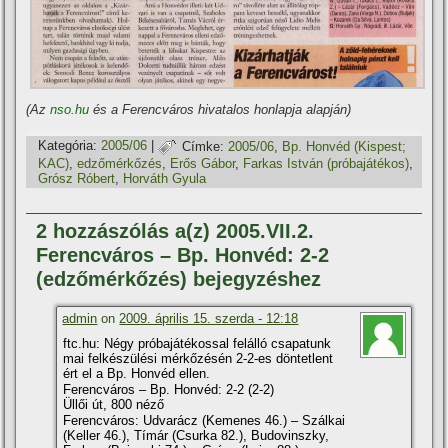
(Az
nso.hu
és a Ferencváros hivatalos honlapja alapján)
Kategória:
2005/06
|
Címke:
2005/06
,
Bp. Honvéd (Kispest;
KAC)
,
edzőmérkőzés
,
Erős Gábor
,
Farkas István (próbajátékos)
,
Grósz Róbert
,
Horváth Gyula
2 hozzászólás a(z) 2005.VII.2.
Ferencváros – Bp. Honvéd: 2-2
(edzőmérkőzés) bejegyzéshez
admin
on
2009. április 15. szerda - 12:18
ftc.hu: Négy próbajátékossal felálló csapatunk
mai felkészülési mérkőzésén 2-2-es döntetlent
ért el a Bp. Honvéd ellen.
Ferencváros – Bp. Honvéd: 2-2 (2-2)
Üllői út, 800 néző
Ferencváros: Udvarácz (Kemenes 46.) – Szálkai
(Keller 46.), Tí­már (Csurka 82.), Budovinszky,