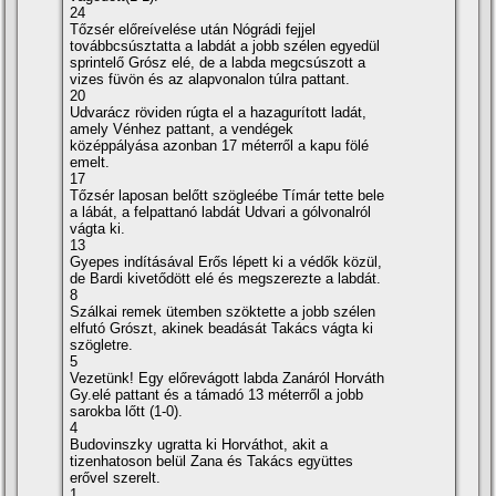
24
Tőzsér előreí­velése után Nógrádi fejjel
továbbcsúsztatta a labdát a jobb szélen egyedül
sprintelő Grósz elé, de a labda megcsúszott a
vizes füvön és az alapvonalon túlra pattant.
20
Udvarácz röviden rúgta el a hazagurí­tott ladát,
amely Vénhez pattant, a vendégek
középpályása azonban 17 méterről a kapu fölé
emelt.
17
Tőzsér laposan belőtt szögleébe Tí­már tette bele
a lábát, a felpattanó labdát Udvari a gólvonalról
vágta ki.
13
Gyepes indí­tásával Erős lépett ki a védők közül,
de Bardi kivetődött elé és megszerezte a labdát.
8
Szálkai remek ütemben szöktette a jobb szélen
elfutó Grószt, akinek beadását Takács vágta ki
szögletre.
5
Vezetünk! Egy előrevágott labda Zanáról Horváth
Gy.elé pattant és a támadó 13 méterről a jobb
sarokba lőtt (1-0).
4
Budovinszky ugratta ki Horváthot, akit a
tizenhatoson belül Zana és Takács együttes
erővel szerelt.
1