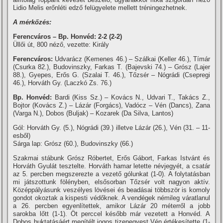
Lidio Melis erőnléti edző felügyelete mellett tréningezhetnek.
A mérkőzés:
Ferencváros – Bp. Honvéd: 2-2 (2-2)
Üllői út, 800 néző, vezette: Király
Ferencváros:
Udvarácz (Kemenes 46.) – Szálkai (Keller 46.), Tí­már
(Csurka 82.), Budovinszky, Farkas T. (Bajevski 74.) – Grósz (Lajer
88.), Gyepes, Erős G. (Szalai T. 46.), Tőzsér – Nógrádi (Csepregi
46.), Horváth Gy. (Laczkó Zs. 76.)
Bp. Honvéd:
Bardi (Kiss Sz.) – Kovács N., Udvari T., Takács Z.,
Bojtor (Kovács Z.) – Lázár (Forgács), Vadócz – Vén (Dancs), Zana
(Varga N.), Dobos (Buljak) – Kozarek (Da Silva, Lantos)
Gól: Horváth Gy. (5.), Nógrádi (39.) illetve Lázár (26.), Vén (31. – 11-
esből)
Sárga lap: Grósz (60.), Budovinszky (66.)
Szakmai stábunk Grósz Róbertet, Erős Gábort, Farkas Istvánt és
Horváth Gyulát tesztelte. Horváth hamar letette névjegyét, a csatár
az 5. percben megszerezte a vezető gólunkat (1-0). A folytatásban
mi játszottunk fölényben, elsősorban Tőzsér volt nagyon aktí­v.
Középpályásunk veszélyes lövései és beadásai többször is komoly
gondot okoztak a kispesti védőknek. A vendégek némileg váratlanul
a 26. percben egyenlí­tettek, amikor Lázár 20 méterről a jobb
sarokba lőtt (1-1). Öt perccel később már vezetett a Honvéd. A
Dobos buktatásáért megí­télt jogos tizenegyest Vén értékesí­tette (1-