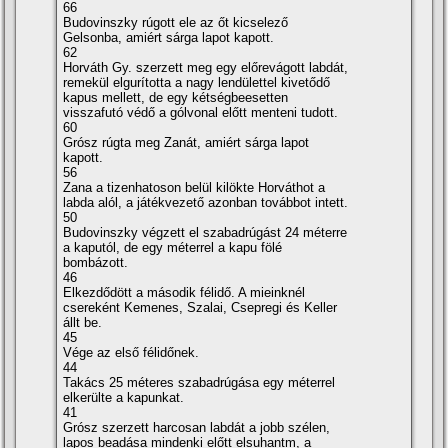
66
Budovinszky rúgott ele az őt kicselező
Gelsonba, amiért sárga lapot kapott.
62
Horváth Gy. szerzett meg egy előrevágott labdát,
remekül elgurí­totta a nagy lendülettel kivetődő
kapus mellett, de egy kétségbeesetten
visszafutó védő a gólvonal előtt menteni tudott.
60
Grósz rúgta meg Zanát, amiért sárga lapot
kapott.
56
Zana a tizenhatoson belül kilökte Horváthot a
labda alól, a játékvezető azonban továbbot intett.
50
Budovinszky végzett el szabadrúgást 24 méterre
a kaputól, de egy méterrel a kapu fölé
bombázott.
46
Elkezdődött a második félidő. A mieinknél
csereként Kemenes, Szalai, Csepregi és Keller
állt be.
45
Vége az első félidőnek.
44
Takács 25 méteres szabadrúgása egy méterrel
elkerülte a kapunkat.
41
Grósz szerzett harcosan labdát a jobb szélen,
lapos beadása mindenki előtt elsuhantm, a