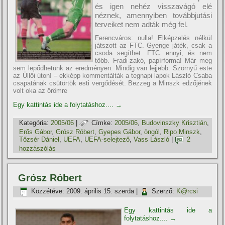
és igen nehéz visszavágó elé
néznek, amennyiben továbbjutási
terveiket nem adták még fel.
Ferencváros: nulla! Elképzelés nélkül
játszott az FTC. Gyenge játék, csak a
csoda segí­thet. FTC: ennyi, és nem
több. Fradi-zakó, papí­rforma! Már meg
sem lepődhetünk az eredményen. Mindig van lejjebb. Szörnyű este
az Üllői úton! – ekképp kommentálták a tegnapi lapok László Csaba
csapatának csütörtök esti vergődését. Bezzeg a Minszk edzőjének
volt oka az örömre
Egy kattintás ide a folytatáshoz....
→
Kategória:
2005/06
|
Címke:
2005/06
,
Budovinszky Krisztián
,
Erős Gábor
,
Grósz Róbert
,
Gyepes Gábor
,
öngól
,
Ripo Minszk
,
Tőzsér Dániel
,
UEFA
,
UEFA-selejtező
,
Vass László
|
2
hozzászólás
Grósz Róbert
Közzétéve:
2009. április 15. szerda
|
Szerző:
K@rcsi
Egy kattintás ide a
folytatáshoz....
→