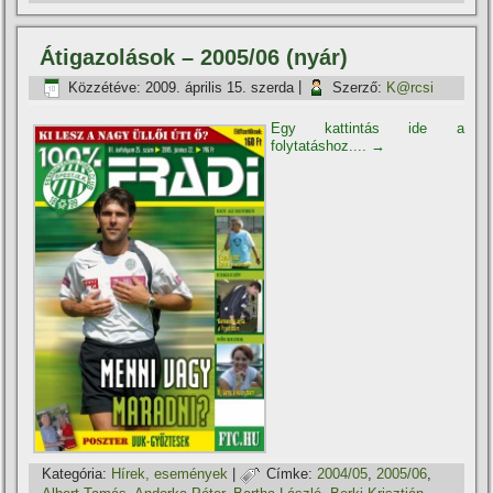
Átigazolások – 2005/06 (nyár)
Közzétéve:
2009. április 15. szerda
|
Szerző:
K@rcsi
Egy kattintás ide a
folytatáshoz....
→
Kategória:
Hí­rek, események
|
Címke:
2004/05
,
2005/06
,