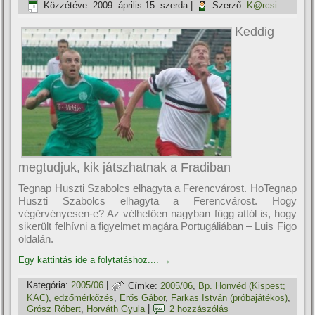
Közzétéve:
2009. április 15. szerda
|
Szerző:
K@rcsi
Keddig
megtudjuk, kik játszhatnak a Fradiban
Tegnap Huszti Szabolcs elhagyta a Ferencvárost. HoTegnap
Huszti Szabolcs elhagyta a Ferencvárost. Hogy
végérvényesen-e? Az vélhetően nagyban függ attól is, hogy
sikerült felhí­vni a figyelmet magára Portugáliában – Luis Figo
oldalán.
Egy kattintás ide a folytatáshoz....
→
Kategória:
2005/06
|
Címke:
2005/06
,
Bp. Honvéd (Kispest;
KAC)
,
edzőmérkőzés
,
Erős Gábor
,
Farkas István (próbajátékos)
,
Grósz Róbert
,
Horváth Gyula
|
2 hozzászólás