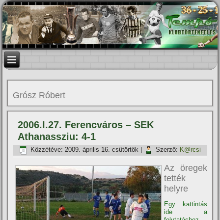
Grósz Róbert
2006.I.27. Ferencváros – SEK
Athanassziu: 4-1
Közzétéve:
2009. április 16. csütörtök
|
Szerző:
K@rcsi
Az öregek
tették
helyre
Egy kattintás
ide a
folytatáshoz....