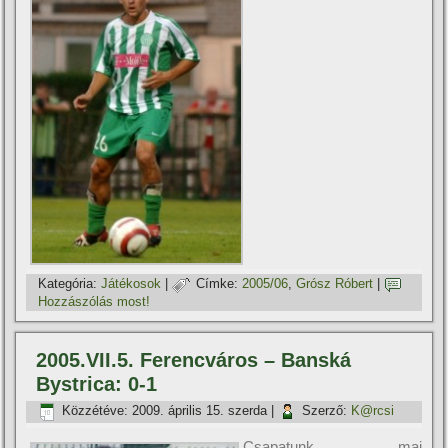
Kategória:
Játékosok
|
Címke:
2005/06
,
Grósz Róbert
|
Hozzászólás most!
2005.VII.5. Ferencváros – Banská
Bystrica: 0-1
Közzétéve:
2009. április 15. szerda
|
Szerző:
K@rcsi
Csapatunk mai