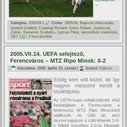
→
Kategória:
2005/06
|
Címke:
2005/06
,
Bajevski Aleksandar
,
büntető (védett)
,
Csepregi Richárd
,
Grósz Róbert
,
Jovánczai
Zoltán
,
Kemenes Szabolcs
,
Lipcsei Péter
,
nemzetközi mérkőzés
,
SEC
|
2 hozzászólás
2005.VII.14. UEFA selejtező,
Ferencváros – MTZ Ripo Minsk: 0-2
Közzétéve:
2009. április 15. szerda
|
Szerző:
K@rcsi
Eddig sem volt közel, de í­gy
nagyon messzire került a
továbbjutás
Az UEFA-kupa selejtezőjének első
fordulójában a Ferencváros a
fehérorosz MTZ Ripo Minszkkel
találkozik. Az Üllői úti, első
összecsapáson a zöld-fehérek 1-0-
s félidőt követően 2-0-ra kikaptak