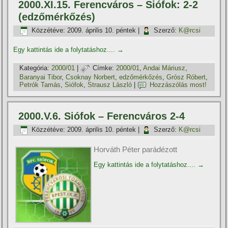
2000.XI.15. Ferencváros – Siófok: 2-2
(edzőmérkőzés)
Közzétéve:
2009. április 10. péntek
|
Szerző:
K@rcsi
Egy kattintás ide a folytatáshoz....
→
Kategória:
2000/01
|
Címke:
2000/01
,
Andai Máriusz
,
Baranyai Tibor
,
Csoknay Norbert
,
edzőmérkőzés
,
Grósz Róbert
,
Petrók Tamás
,
Siófok
,
Strausz László
|
Hozzászólás most!
2000.V.6. Siófok – Ferencváros 2-4
Közzétéve:
2009. április 10. péntek
|
Szerző:
K@rcsi
Horváth Péter parádézott
Egy kattintás ide a folytatáshoz....
→