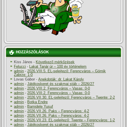
HOZZÁSZÓLÁSOK
Kiss János
-
Következő mérkőzések
Felucci
-
Lakat Tanár úr – 100 év történelem
admin
-
2026.VIII.5. EL-selejtező: Ferencváros – Górnik
Zabrze: 1-0
Lovas Gábor
-
Anekdoták: dr. Lakat Károly
admin
-
Játékoskeret és szakmai stáb – 2026/27
admin
-
2026.VIII.2. Ferencváros – Vasas: 0-0
admin
-
2026.VIII.2. Ferencváros – Vasas: 0-0
admin
-
2026.VII.30. EL-selejtező: Ferencváros – Twente: 2-2
admin
-
Botka Endre
admin
-
Bamidele Yusuf
admin
-
2026.VII.26. Paks – Ferencváros: 4-2
admin
-
2026.VII.26. Paks – Ferencváros: 4-2
admin
-
2026.VII.23. EL-selejtező: Twente – Ferencváros: 1-2
admin
-
Játékoskeret és szakmai stáb – 2026/27