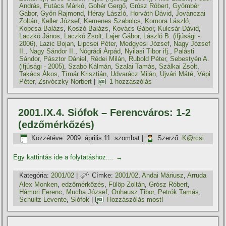
András
,
Futács Márkó
,
Gohér Gergő
,
Grósz Róbert
,
Gyömbér
Gábor
,
Győri Rajmond
,
Héray László
,
Horváth Dávid
,
Jovánczai
Zoltán
,
Keller József
,
Kemenes Szabolcs
,
Komora László
,
Kopcsa Balázs
,
Koszó Balázs
,
Kovács Gábor
,
Kulcsár Dávid
,
Laczkó János
,
Laczkó Zsolt
,
Lajer Gábor
,
László B. (ifjúsági -
2006)
,
Lazic Bojan
,
Lipcsei Péter
,
Medgyesi József
,
Nagy József
II.
,
Nagy Sándor II.
,
Nógrádi Árpád
,
Nyilasi Tibor ifj.
,
Palásti
Sándor
,
Pásztor Dániel
,
Rédei Milán
,
Rubold Péter
,
Sebestyén A.
(ifjúsági - 2005)
,
Szabó Kálmán
,
Szalai Tamás
,
Szálkai Zsolt
,
Takács Ákos
,
Tí­már Krisztián
,
Udvarácz Milán
,
Újvári Máté
,
Vépi
Péter
,
Zsivóczky Norbert
|
1 hozzászólás
2001.IX.4. Siófok – Ferencváros: 1-2
(edzőmérkőzés)
Közzétéve:
2009. április 11. szombat
|
Szerző:
K@rcsi
Egy kattintás ide a folytatáshoz....
→
Kategória:
2001/02
|
Címke:
2001/02
,
Andai Máriusz
,
Arruda
Alex Monken
,
edzőmérkőzés
,
Fülöp Zoltán
,
Grósz Róbert
,
Hámori Ferenc
,
Mucha József
,
Onhausz Tibor
,
Petrók Tamás
,
Schultz Levente
,
Siófok
|
Hozzászólás most!