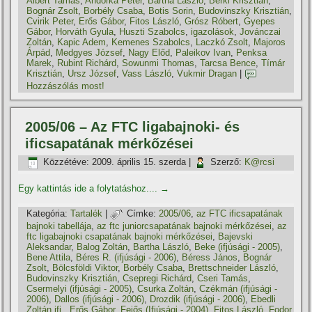
Albert Tamás
,
Andorka Péter
,
Bartha László
,
Berki Krisztián
,
Bognár Zsolt
,
Borbély Csaba
,
Botis Sorin
,
Budovinszky Krisztián
,
Cvirik Peter
,
Erős Gábor
,
Fitos László
,
Grósz Róbert
,
Gyepes
Gábor
,
Horváth Gyula
,
Huszti Szabolcs
,
igazolások
,
Jovánczai
Zoltán
,
Kapic Adem
,
Kemenes Szabolcs
,
Laczkó Zsolt
,
Majoros
Árpád
,
Medgyes József
,
Nagy Előd
,
Paleikov Ivan
,
Penksa
Marek
,
Rubint Richárd
,
Sowunmi Thomas
,
Tarcsa Bence
,
Tí­már
Krisztián
,
Ursz József
,
Vass László
,
Vukmir Dragan
|
Hozzászólás most!
2005/06 – Az FTC ligabajnoki- és
ificsapatának mérkőzései
Közzétéve:
2009. április 15. szerda
|
Szerző:
K@rcsi
Egy kattintás ide a folytatáshoz....
→
Kategória:
Tartalék
|
Címke:
2005/06
,
az FTC ificsapatának
bajnoki tabellája
,
az ftc juniorcsapatának bajnoki mérkőzései
,
az
ftc ligabajnoki csapatának bajnoki mérkőzései
,
Bajevski
Aleksandar
,
Balog Zoltán
,
Bartha László
,
Beke (ifjúsági - 2005)
,
Bene Attila
,
Béres R. (ifjúsági - 2006)
,
Béress János
,
Bognár
Zsolt
,
Bölcsföldi Viktor
,
Borbély Csaba
,
Brettschneider László
,
Budovinszky Krisztián
,
Csepregi Richárd
,
Cseri Tamás
,
Csermelyi (ifjúsági - 2005)
,
Csurka Zoltán
,
Czékmán (ifjúsági -
2006)
,
Dallos (ifjúsági - 2006)
,
Drozdik (ifjúsági - 2006)
,
Ebedli
Zoltán ifj.
,
Erős Gábor
,
Fejős (Ifjúsági - 2004)
,
Fitos László
,
Fodor