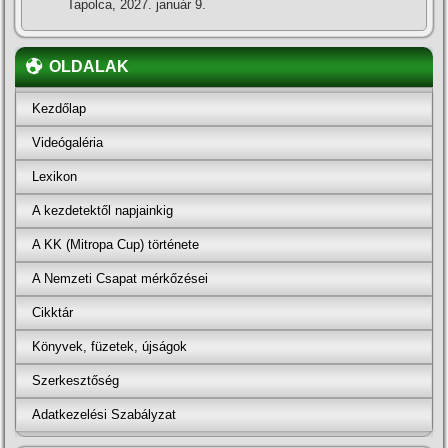
Tapolca, 2027. január 9.
OLDALAK
Kezdőlap
Videógaléria
Lexikon
A kezdetektől napjainkig
A KK (Mitropa Cup) története
A Nemzeti Csapat mérkőzései
Cikktár
Könyvek, füzetek, újságok
Szerkesztőség
Adatkezelési Szabályzat