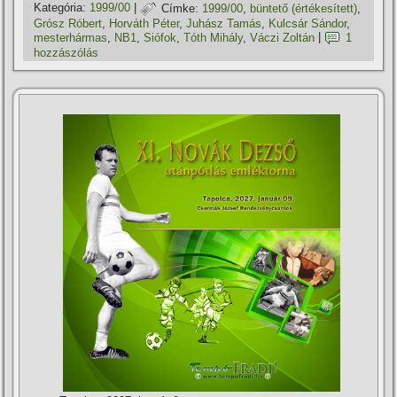
Kategória:
1999/00
|
Címke:
1999/00
,
büntető (értékesí­tett)
,
Grósz Róbert
,
Horváth Péter
,
Juhász Tamás
,
Kulcsár Sándor
,
mesterhármas
,
NB1
,
Siófok
,
Tóth Mihály
,
Váczi Zoltán
|
1
hozzászólás