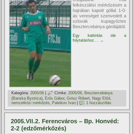
felkészülési mérkőzésén a
hajrában kapott góllal 1-0-
ás vereséget szenvedett a
szlovák kupagyőztes
Besztercebánya gárdájától.
Egy kattintás ide a
folytatáshoz....
→
Kategória:
2005/06
|
Címke:
2005/06
,
Besztercebánya
(Banska Bystrica)
,
Erős Gábor
,
Grósz Róbert
,
Nagy Előd
,
nemzetközi mérkőzés
,
Paleikov Ivan
|
1 hozzászólás
2005.VII.2. Ferencváros – Bp. Honvéd:
2-2 (edzőmérkőzés)